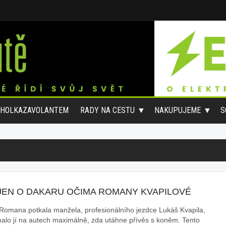
#HOLKAZAVOLANTEM
RADY NA CESTU
NAKUPUJEME
S
JEN O DAKARU OČIMA ROMANY KVAPILOVÉ
Romana potkala manžela, profesionálního jezdce Lukáš Kvapila,
malo jí na autech maximálně, zda utáhne přívěs s koněm. Tento