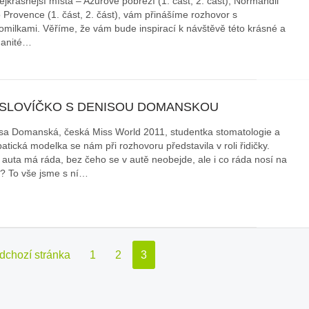
nejkrásnější místa – Azurové pobřeží (1. část, 2. část), Normandii
 Provence (1. část, 2. část), vám přinášíme rozhovor s
omilkami. Věříme, že vám bude inspirací k návštěvě této krásné a
anité…
 SLOVÍČKO S DENISOU DOMANSKOU
sa Domanská, česká Miss World 2011, studentka stomatologie a
atická modelka se nám při rozhovoru představila v roli řidičky.
 auta má ráda, bez čeho se v autě neobejde, ale i co ráda nosí na
? To vše jsme s ní…
dchozí stránka
1
2
3