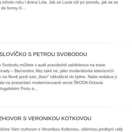
 tohoto roku i dcera Lola. Jak se Lucie cítí po porodu, jak se se
í do formy či…
 SLOVÍČKO S PETROU SVOBODOU
u Svobodu můžete v autě pravidelně zahlédnout na trase
hrady – Barrandov. Aby také ne, jako moderátorka televizních
 na Nově jezdí tuto „štaci“ několikrát do týdne. Naše redakce ji
ala na prezentaci modernizované verze ŠKODA Octavia
rtugalském Portu a…
ZHOVOR S VERONIKOU KOTKOVOU
ášíme Vám rozhovor s Veronikou Kotkovou, vášnivou jezdkyní rally