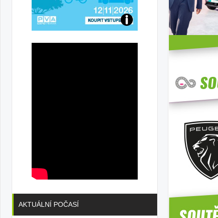
Přijďte
na
konferenci
AKTUÁLNÍ POČASÍ