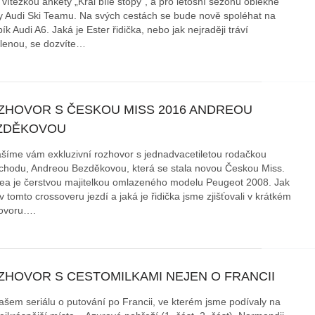
 vítězkou ankety „Král bílé stopy“, a pro letošní sezónu oblékne
y Audi Ski Teamu. Na svých cestách se bude nově spoléhat na
k Audi A6. Jaká je Ester řidička, nebo jak nejraději tráví
lenou, se dozvíte…
ZHOVOR S ČESKOU MISS 2016 ANDREOU
ZDĚKOVOU
ášíme vám exkluzivní rozhovor s jednadvacetiletou rodačkou
chodu, Andreou Bezděkovou, která se stala novou Českou Miss.
ea je čerstvou majitelkou omlazeného modelu Peugeot 2008. Jak
 v tomto crossoveru jezdí a jaká je řidička jsme zjišťovali v krátkém
ovoru….
ZHOVOR S CESTOMILKAMI NEJEN O FRANCII
ašem seriálu o putování po Francii, ve kterém jsme podívaly na