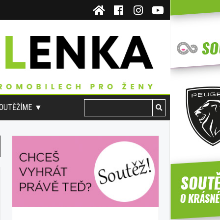
OUTĚŽÍME