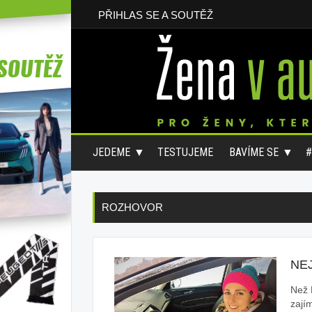
PŘIHLAS SE A SOUTĚŽ
JEDEME
TESTUJEME
BAVÍME SE
ROZHOVOR
NE
Než 
zají