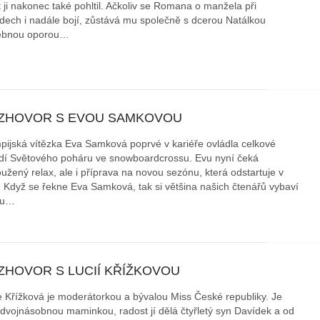
t ji nakonec také pohltil. Ačkoliv se Romana o manžela při
dech i nadále bojí, zůstává mu společně s dcerou Natálkou
áklady správného poutání
Zabavte děti na cestách
ebnou oporou…
autosedačky
překvapivé rady pro bezpečnou
stručně o autosedačkách
ZHOVOR S EVOU SAMKOVOU
pijská vítězka Eva Samková poprvé v kariéře ovládla celkové
dí Světového poháru ve snowboardcrossu. Evu nyní čeká
oužený relax, ale i příprava na novou sezónu, která odstartuje v
. Když se řekne Eva Samková, tak si většina našich čtenářů vybaví
ou…
ZHOVOR S LUCIÍ KŘÍŽKOVOU
e Křížková je moderátorkou a bývalou Miss České republiky. Je
 dvojnásobnou maminkou, radost jí dělá čtyřletý syn Davídek a od