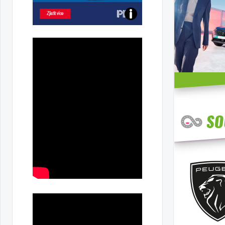
Poznejte
všechny
dobíjecí
stanice
PRE