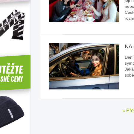
její 
nebo
Cest
rozm
NA
Deni
symp
Jaká
sobě
« Pře