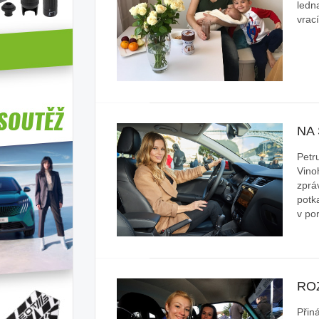
ledna
vrac
NA
Petr
Vino
zpráv
potk
v po
RO
Přin