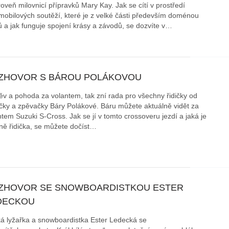
oveň milovnicí přípravků Mary Kay. Jak se cítí v prostředí
mobilových soutěží, které je z velké části především doménou
 a jak funguje spojení krásy a závodů, se dozvíte v…
ZHOVOR S BÁROU POLÁKOVOU
v a pohoda za volantem, tak zní rada pro všechny řidičky od
čky a zpěvačky Báry Polákové. Báru můžete aktuálně vidět za
ntem Suzuki S-Cross. Jak se jí v tomto crossoveru jezdí a jaká je
tně řidička, se můžete dočíst…
ZHOVOR SE SNOWBOARDISTKOU ESTER
DECKOU
á lyžařka a snowboardistka Ester Ledecká se