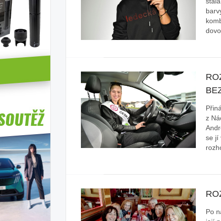
stala
barv
kombí
dovo
RO
BE
Přin
z Ná
Andr
se jí
rozh
RO
Po n