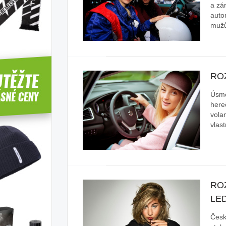
a zár
auto
mužů
RO
Úsmě
here
vola
vlas
RO
LE
Česk