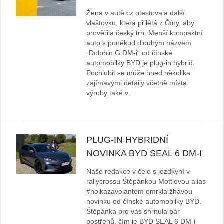
Žena v autě.cz otestovala další
vlaštovku, která přilétá z Číny, aby
prověřila český trh. Menší kompaktní
auto s poněkud dlouhým názvem
„Dolphin G DM-i“ od čínské
automobilky BYD je plug-in hybrid.
Pochlubit se může hned několika
zajímavými detaily včetně místa
výroby také v…
PLUG-IN HYBRIDNÍ
NOVINKA BYD SEAL 6 DM-I
Naše redakce v čele s jezdkyní v
rallycrossu Štěpánkou Mottlovou alias
#holkazavolantem omrkla žhavou
novinku od čínské automobilky BYD.
Štěpánka pro vás shrnula pár
postřehů, čím je BYD SEAL 6 DM-i