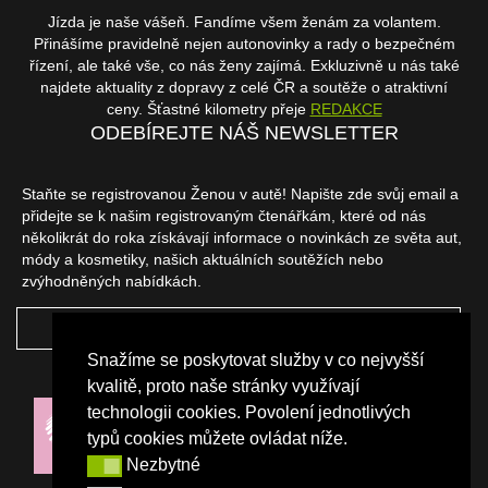
Jízda je naše vášeň. Fandíme všem ženám za volantem.
Přinášíme pravidelně nejen autonovinky a rady o bezpečném
řízení, ale také vše, co nás ženy zajímá. Exkluzivně u nás také
najdete aktuality z dopravy z celé ČR a soutěže o atraktivní
ceny. Šťastné kilometry přeje
REDAKCE
ODEBÍREJTE NÁŠ NEWSLETTER
Staňte se registrovanou Ženou v autě! Napište zde svůj email a
přidejte se k našim registrovaným čtenářkám, které od nás
několikrát do roka získávají informace o novinkách ze světa aut,
módy a kosmetiky, našich aktuálních soutěžích nebo
zvýhodněných nabídkách.
ODEBÍRAT
Snažíme se poskytovat služby v co nejvyšší
NAŠI PARTNEŘI
kvalitě, proto naše stránky využívají
technologii cookies. Povolení jednotlivých
typů cookies můžete ovládat níže.
Nezbytné
Nezbytné