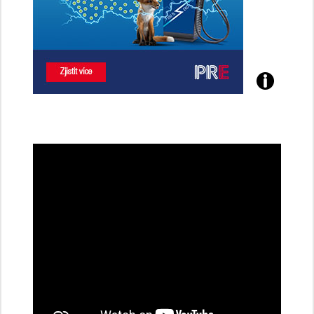
Poznejte
všechny
dobíjecí
stanice
PRE