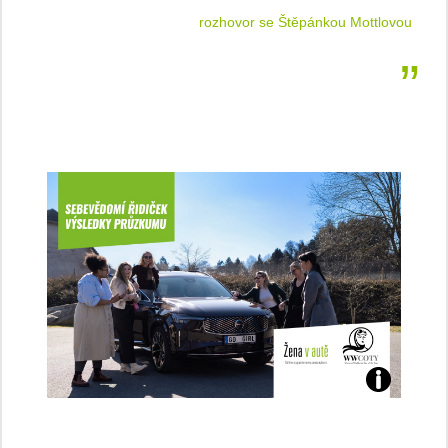
 jízdu
rozhovor se Štěpánkou Mottlovou
Jaké
jsme