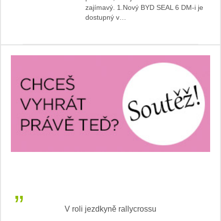
zajímavý. 1.Nový BYD SEAL 6 DM-i je
dostupný v…
V roli jezdkyně rallycrossu
LEA