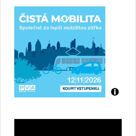
ženy-
řidičky
Přijďte
na
konferenci