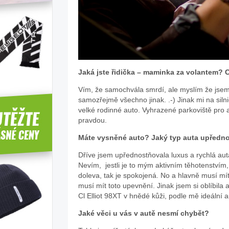
Jaká jste řidička – maminka za volantem? 
Vím, že samochvála smrdí, ale myslím že jsem
samozřejmě všechno jinak. .-) Jinak mi na siln
velké rodinné auto. Vyhrazené parkoviště pro
pravdou.
Máte vysněné auto? Jaký typ auta upředn
Dříve jsem upřednostňovala luxus a rychlá auta
Nevím, jestli je to mým aktivním těhotenstvím,
doleva, tak je spokojená. No a hlavně musí mít
musí mít toto upevnění. Jinak jsem si oblíbila
Cl Elliot 98XT v hnědé kůži, podle mě ideální a
Jaké věci u vás v autě nesmí chybět?