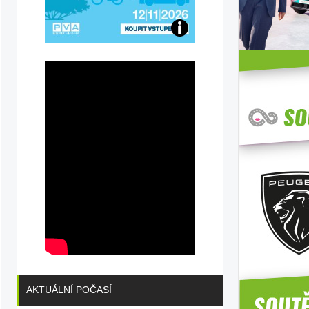
u
Přijďte
na
konferenci
AKTUÁLNÍ POČASÍ