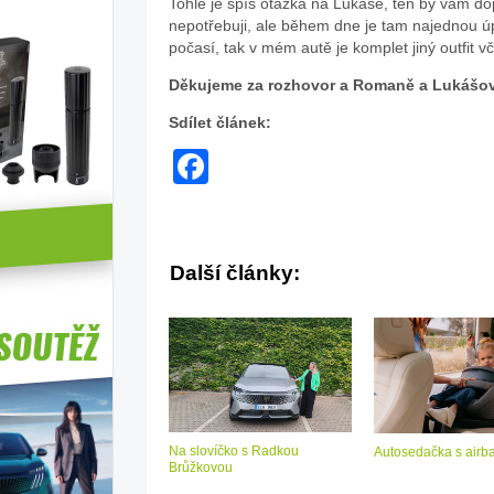
Tohle je spíš otázka na Lukáše, ten by vám d
nepotřebuji, ale během dne je tam najednou ú
počasí, tak v mém autě je komplet jiný outfit vč
Děkujeme za rozhovor a Romaně a Lukášovi
Sdílet článek:
Facebook
Další články:
Na slovíčko s Radkou
Autosedačka s air
Brůžkovou