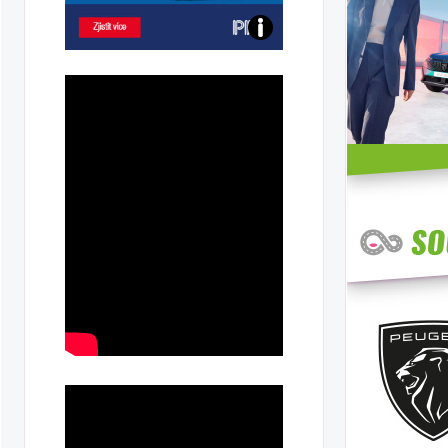
Poznejte
všechny
dobíjecí
stanice
PRE