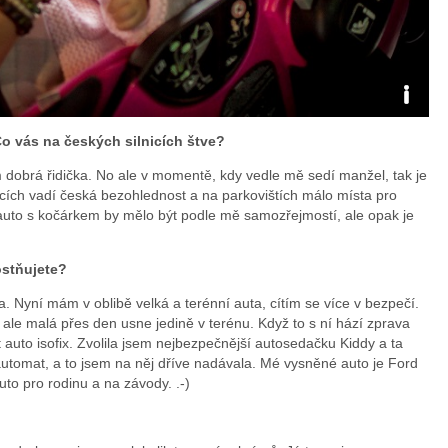
Foto:
Co vás na českých silnicích štve?
archiv
 dobrá řidička. No ale v momentě, kdy vedle mě sedí manžel, tak je
icích vadí česká bezohlednost a na parkovištích málo místa pro
webu
 auto s kočárkem by mělo být podle mě samozřejmostí, ale opak je
ostňujete?
. Nyní mám v oblibě velká a terénní auta, cítím se více v bezpečí.
 ale malá přes den usne jedině v terénu. Když to s ní hází zprava
 auto isofix. Zvolila jsem nejbezpečnější autosedačku Kiddy a ta
 automat, a to jsem na něj dříve nadávala. Mé vysněné auto je Ford
uto pro rodinu a na závody. .-)