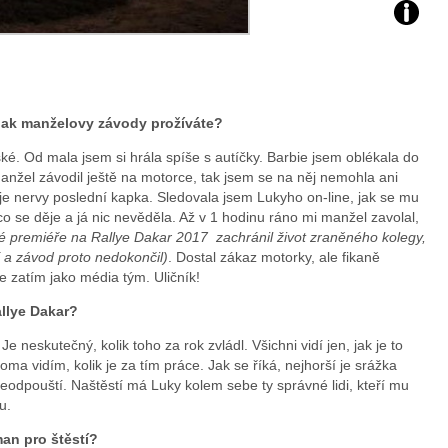
Zdroj:
archiv
webu
 Jak manželovy závody prožíváte?
ké. Od mala jsem si hrála spíše s autíčky. Barbie jsem oblékala do
anžel závodil ještě na motorce, tak jsem se na něj nemohla ani
oje nervy poslední kapka. Sledovala jsem Lukyho on-line, jak se mu
, co se děje a já nic nevěděla. Až v 1 hodinu ráno mi manžel zavolal,
vé premiéře na Rallye Dakar 2017 zachránil život zraněného kolegy,
 a závod proto nedokončil)
. Dostal zákaz motorky, ale fikaně
e zatím jako média tým. Uličník!
allye Dakar?
 neskutečný, kolik toho za rok zvládl. Všichni vidí jen, jak je to
oma vidím, kolik je za tím práce. Jak se říká, nejhorší je srážka
eodpouští. Naštěstí má Luky kolem sebe ty správné lidi, kteří mu
u.
man pro štěstí?