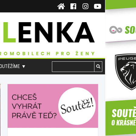
OUTĚŽÍME