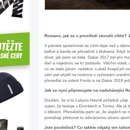
Zdroj:
Romano, jak se v prostředí závodů cítíte?
archiv
V pánské společnosti se cítím lépe než v dáms
webu
kalhot a bavila se převážně s klukama. Když m
dívat, jak jsem se bála. Dakar 2017 byl pro m
daří a najednou se to zastavilo. Všichni volali
co se stalo
(pozn. redakce: Lukáš Kvapil při s
sám pal utrpěl na motorce z vyčerpání zranění
přesedlal za volant Fordu a na Dakar 2018 jed
Jak se nyní připravujete na nadcházející R
Doufám, že si to Lukyno hlavně pořádně užije. Je
super, že testuje v Emirátech a Tunisu. Ale já d
s blbcem. Přesvědčila jsem se, že úspěch se n
pomáhají překonat tu odvrácenou stranu sport
Jste pověrčivá? Co takhle nějaký ten talis