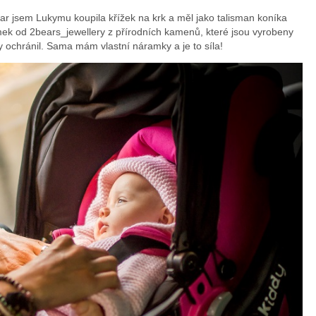
ar jsem Lukymu koupila křížek na krk a měl jako talisman koníka
ek od 2bears­_jewellery z přírodních kamenů, které jsou vyrobeny
y ochránil. Sama mám vlastní náramky a je to síla!