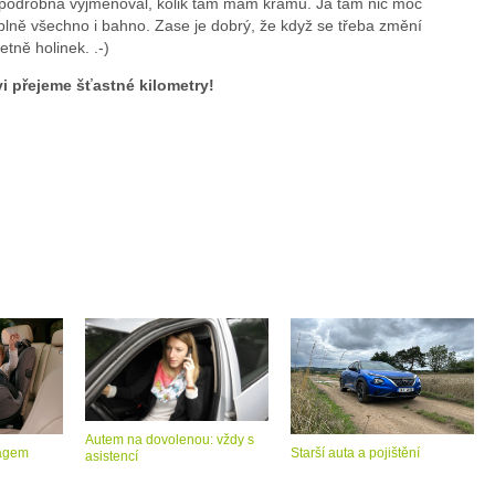
opodrobna vyjmenoval, kolik tam mám krámů. Já tam nic moc
plně všechno i bahno. Zase je dobrý, že když se třeba změní
etně holinek. .-)
 přejeme šťastné kilometry!
Autem na dovolenou: vždy s
bagem
Starší auta a pojištění
asistencí