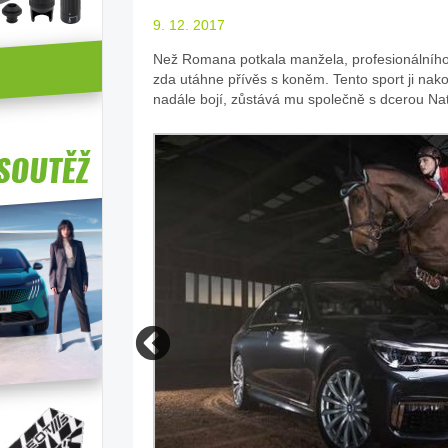
9. 12. 2017
Než Romana potkala manžela, profesionálního 
zda utáhne přívěs s koněm. Tento sport ji nak
nadále bojí, zůstává mu společně s dcerou Na