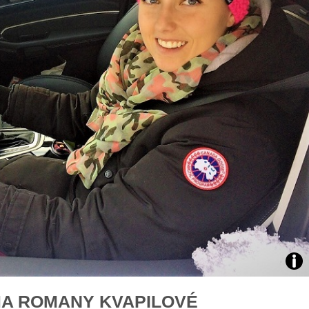
áklady správného poutání
Zabavte děti na cestách
autosedačky
překvapivé rady pro bezpečnou
stručně o autosedačkách
Zdro
MA ROMANY KVAPILOVÉ
arch