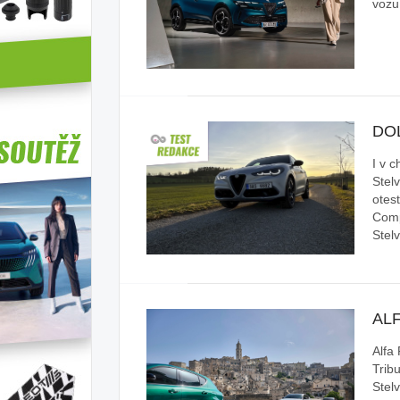
vozu
DOL
I v 
Stel
otest
Comp
Stel
ALF
Alfa
Tribu
Stel