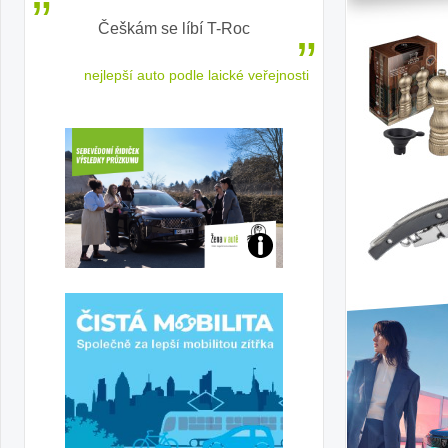
ě
Češkám se líbí T-Roc
Inteligentní p
elektrom
 cestu
nejlepší auto podle laické veřejnosti
sled
Jaké
jsme
ženy-
řidičky