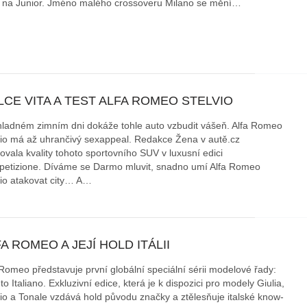
 na Junior. Jméno malého crossoveru Milano se mění…
CE VITA A TEST ALFA ROMEO STELVIO
chladném zimním dni dokáže tohle auto vzbudit vášeň. Alfa Romeo
vio má až uhrančivý sexappeal. Redakce Žena v autě.cz
ovala kvality tohoto sportovního SUV v luxusní edici
etizione. Díváme se Darmo mluvit, snadno umí Alfa Romeo
vio atakovat city… A…
A ROMEO A JEJÍ HOLD ITÁLII
 Romeo představuje první globální speciální sérii modelové řady:
to Italiano. Exkluzivní edice, která je k dispozici pro modely Giulia,
vio a Tonale vzdává hold původu značky a ztělesňuje italské know-