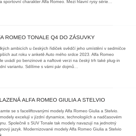
a sportovní charakter Alfa Romeo. Mezi hlavní rysy série…
FA ROMEO TONALE Q4 DO ZÁSUVKY
lkých ambicích u českých řidiček svědčí jeho umístění v sedmičce
epších aut roku v anketě Auto mého srdce 2023. Alfa Romeo
le uvádí po benzinové a naftové verzi na český trh také plug-in
idní variantu. Sdílíme s vámi pár dojmů…
LAZENÁ ALFA ROMEO GIULIA A STELVIO
amte se s faceliftovanými modely Alfa Romeo Giulia a Stelvio.
modely excelují v jízdní dynamice, technologiích a nadčasovém
gnu. Společně s SUV Tonale tak modely navazují na jednotný
gnový jazyk. Modernizované modely Alfa Romeo Giulia a Stelvio
 k…