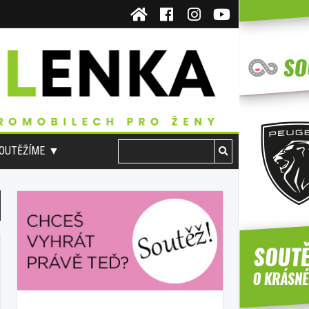
OUTĚŽÍME