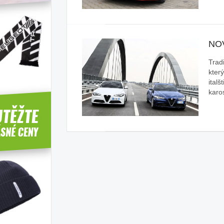
NO
Trad
který
ital
karo