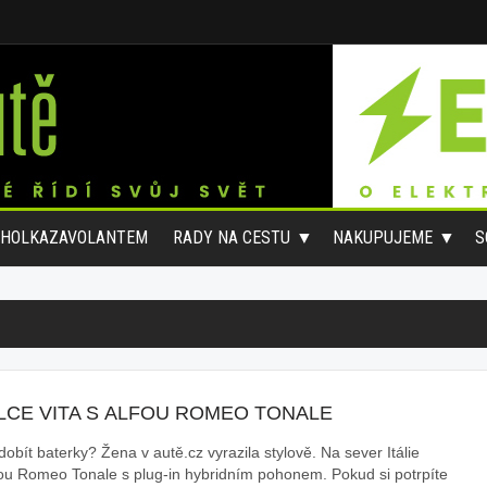
#HOLKAZAVOLANTEM
RADY NA CESTU
NAKUPUJEME
S
LCE VITA S ALFOU ROMEO TONALE
obít baterky? Žena v autě.cz vyrazila stylově. Na sever Itálie
fou Romeo Tonale s plug-in hybridním pohonem. Pokud si potrpíte