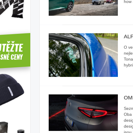
how 
AL
O ve
nejl
Tona
hybr
OM
Sezn
Oba 
desi
desi
jsou