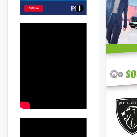
Poznejte
všechny
dobíjecí
stanice
PRE