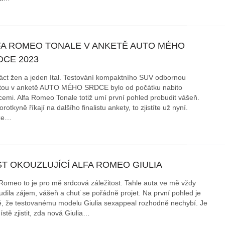
FA ROMEO TONALE V ANKETĚ AUTO MÉHO
DCE 2023
áct žen a jeden Ital. Testování kompaktního SUV odbornou
tou v anketě AUTO MÉHO SRDCE bylo od počátku nabito
emi. Alfa Romeo Tonale totiž umí první pohled probudit vášeň.
rotkyně říkají na dalšího finalistu ankety, to zjistíte už nyní.
ze…
T OKOUZLUJÍCÍ ALFA ROMEO GIULIA
 Romeo to je pro mě srdcová záležitost. Tahle auta ve mě vždy
udila zájem, vášeň a chuť se pořádně projet. Na první pohled je
é, že testovanému modelu Giulia sexappeal rozhodně nechybí. Je
stě zjistit, zda nová Giulia…