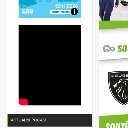
Přijďte
na
konferenci
AKTUÁLNÍ POČASÍ