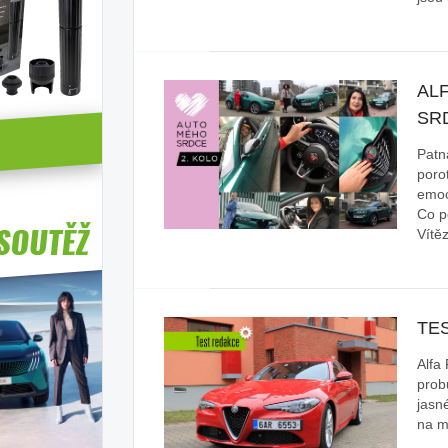
AL
SR
Patn
poro
emoc
Co po
Vítě
TES
Alfa
prob
jasn
na mí