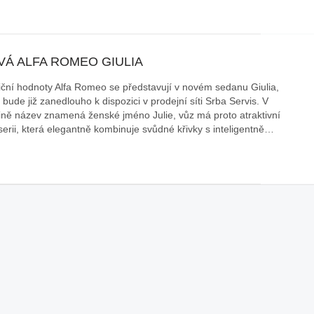
VÁ ALFA ROMEO GIULIA
iční hodnoty Alfa Romeo se představují v novém sedanu Giulia,
 bude již zanedlouho k dispozici v prodejní síti Srba Servis. V
štině název znamená ženské jméno Julie, vůz má proto atraktivní
serii, která elegantně kombinuje svůdné křivky s inteligentně…