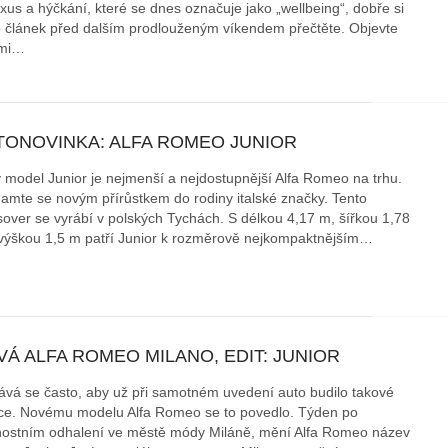
uxus a hýčkání, které se dnes označuje jako „wellbeing“, dobře si
o článek před dalším prodlouženým víkendem přečtěte. Objevte
X3: auto roku z pohledu žen
Jak pečovat o auto po zim
ámi…
Auto mého srdce 2026
rady na
TONOVINKA: ALFA ROMEO JUNIOR
 model Junior je nejmenší a nejdostupnější Alfa Romeo na trhu.
amte se novým přírůstkem do rodiny italské značky. Tento
sover se vyrábí v polských Tychách. S délkou 4,17 m, šířkou 1,78
výškou 1,5 m patří Junior k rozměrově nejkompaktnějším…
Á ALFA ROMEO MILANO, EDIT: JUNIOR
ává se často, aby už při samotném uvedení auto budilo takové
e. Novému modelu Alfa Romeo se to povedlo. Týden po
nostním odhalení ve městě módy Miláně, mění Alfa Romeo název