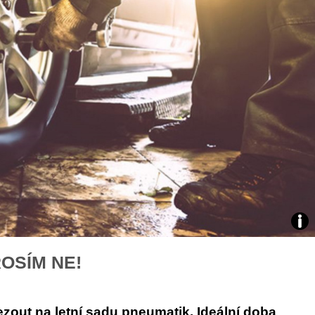
áklady správného poutání
Zabavte děti na cestách
autosedačky
překvapivé rady pro bezpečnou
stručně o autosedačkách
Pne
ROSÍM NE!
foto
Cont
ezout na letní sadu pneumatik. Ideální doba