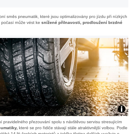
bní směs pneumatik, které jsou optimalizovány pro jízdu při nízkých
ím počasí může vést ke
snížené přilnavosti, prodloužení brzdné
Pneu:
 pravidelného přezouvání spolu s návštěvou servisu stresujícím
foto
eumatiky,
které se pro řidiče stávají stále atraktivnější volbou. Podle
léhá 14 % českých motoristů a takřka třetina dalších uvažuje o