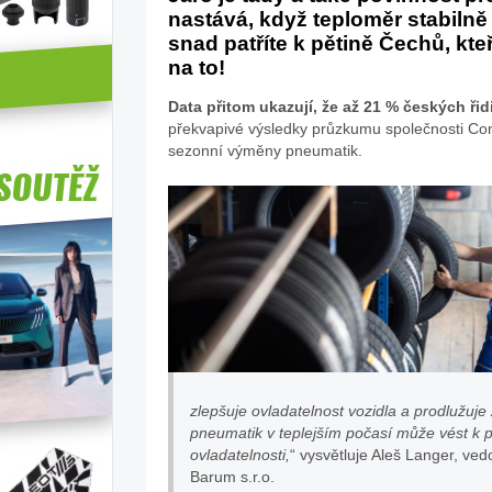
nastává, když teploměr stabiln
snad patříte k pětině Čechů, kt
na to!
Data přitom ukazují, že až 21 % českých ři
překvapivé výsledky průzkumu společnosti Con
sezonní výměny pneumatik.
zlepšuje ovladatelnost vozidla a prodlužuje
pneumatik v teplejším počasí může vést k 
ovladatelnosti,
“ vysvětluje Aleš Langer, ve
Barum s.r.o.