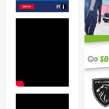
ntal
Poznejte
všechny
dobíjecí
stanice
PRE