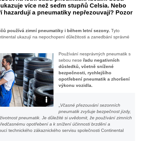
ě ukazuje více než sedm stupňů Celsia. Nebo
eří hazardují a pneumatiky nepřezouvají? Pozor
dičů používá zimní pneumatiky i během letní sezony.
Tyto
tinental ukazují na nepochopení důležitosti a zanedbání správné
Používání nesprávných pneumatik s
sebou nese
řadu negativních
důsledků, včetně snížené
bezpečnosti, rychlejšího
opotřebení pneumatik a zhoršení
výkonu vozidla.
Pneu:
„
Včasné přezouvání sezonních
pneumatik zvyšuje bezpečnost jízdy,
foto
 životnost pneumatik. Je důležité si uvědomit, že používání zimních
předčasnému opotřebení a k snížení účinnosti brzdění a
doucí technického zákaznického servisu společnosti Continental
Continental