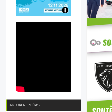
Přijďte
na
konferenci
AKTUÁLNÍ POČASÍ