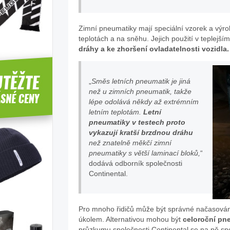
Zimní pneumatiky mají speciální vzorek a výro
teplotách a na sněhu. Jejich použití v teplejš
dráhy a ke zhoršení ovladatelnosti vozidla.
„
Směs letních pneumatik je jiná
než u zimních pneumatik, takže
lépe odolává někdy až extrémním
letním teplotám.
Letní
pneumatiky v testech proto
vykazují kratší brzdnou dráhu
než znatelně měkčí zimní
pneumatiky s větší laminací bloků,
“
dodává odborník společnosti
Continental.
Pro mnoho řidičů může být správné načasování
úkolem. Alternativou mohou být
celoroční pn
průzkumu společnosti Continental se na ně spo