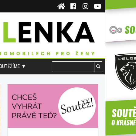
OUTĚŽÍME