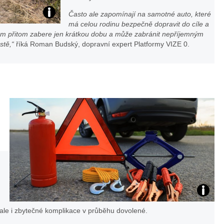
Často ale zapomínají na samotné auto, které
Škoda
má celou rodinu bezpečně dopravit do cíle a
em přitom zabere jen krátkou dobu a může zabránit nepříjemným
Superb
stě,“
říká Roman Budský, dopravní expert Platformy VIZE 0.
4×4:
foto
Žena
v
autě.cz
Výbava:
, ale i zbytečné komplikace v průběhu dovolené.
foto