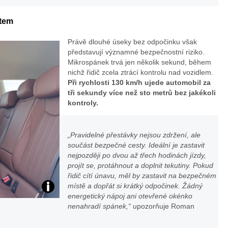
archiv
ntem
webu
Právě dlouhé úseky bez odpočinku však
představují významné bezpečnostní riziko.
Mikrospánek trvá jen několik sekund, během
nichž řidič zcela ztrácí kontrolu nad vozidlem.
Při rychlosti 130 km/h ujede automobil za
tři sekundy více než sto metrů bez jakékoli
kontroly.
„Pravidelné přestávky nejsou zdržení, ale
součást bezpečné cesty. Ideální je zastavit
nejpozději po dvou až třech hodinách jízdy,
projít se, protáhnout a doplnit tekutiny. Pokud
řidič cítí únavu, měl by zastavit na bezpečném
místě a dopřát si krátký odpočinek. Žádný
Prostorná
energetický nápoj ani otevřené okénko
nenahradí spánek,“
upozorňuje Roman
Škoda