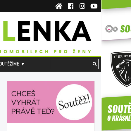
OUTĚŽÍME