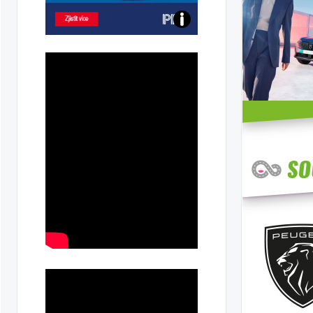
Poznejte
všechny
dobíjecí
stanice
PRE