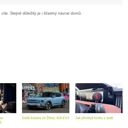
Superb
íle. Stejně důležitý je i šťastný návrat domů.
Combi
je
jako
dělaná
pro
letní
dovolenou
s
na
Další kráska ze Žiliny: KIA EV2
Jak předejít horku v autě
rodinou:
 1