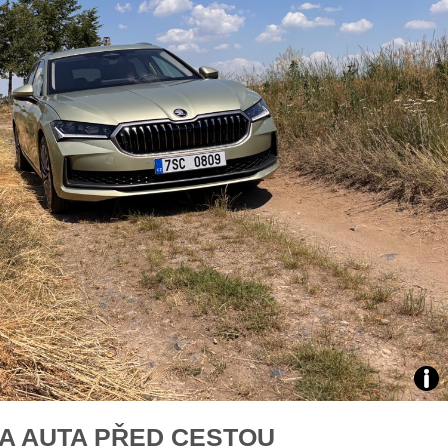
X3: auto roku z pohledu žen
Jak pečovat o auto po zim
Auto mého srdce 2026
rady na
Ško
A AUTA PŘED CESTOU
Sup