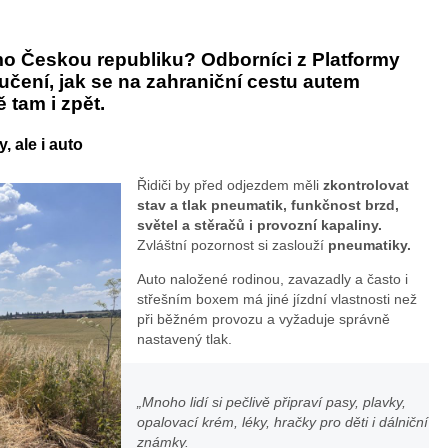
4x4:
mo Českou republiku? Odborníci z Platformy
foto
ručení, jak se na zahraniční cestu autem
 tam i zpět.
Žen
, ale i auto
v
Řidiči by před odjezdem měli
zkontrolovat
stav a tlak pneumatik, funkčnost brzd,
autě
světel a stěračů i provozní kapaliny.
Zvláštní pozornost si zaslouží
pneumatiky.
Auto naložené rodinou, zavazadly a často i
střešním boxem má jiné jízdní vlastnosti než
při běžném provozu a vyžaduje správně
nastavený tlak.
„Mnoho lidí si pečlivě připraví pasy, plavky,
opalovací krém, léky, hračky pro děti i dálniční
známky.