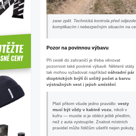
zase zpět. Technická kontrola před odjezd
komplikacím i nebezpečným situacím na ce
Pozor na povinnou výbavu
Při cestě do zahraničí je třeba věnovat
pozornost také povinné výbavě. Některé státy
tak mohou vyžadovat například
náhradní pár
dioptrických brýlí či určitý počet a barvu
výstražných vest i jejich umístění
.
Platí přitom všude jedno pravidlo:
vesty
musí být vždy v kabině vozu
, nikoli v
kufru — musíte si je obléct ještě předtím,
než z auta vystoupíte. Znalost místních
pravidel může řidičům ušetřit nejen pokuty