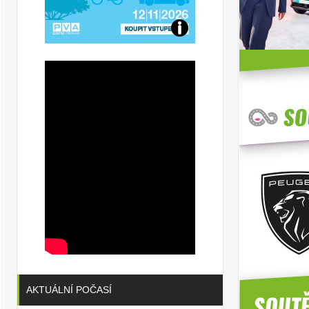
Přijďte
na
a
konferenci
.cz
AKTUÁLNÍ POČASÍ