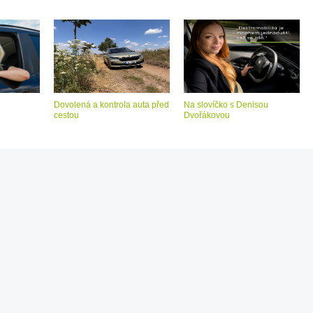
foto
Žena
v
Dovolená a kontrola auta před
Na slovíčko s Denisou
autě.cz
cestou
Dvořákovou