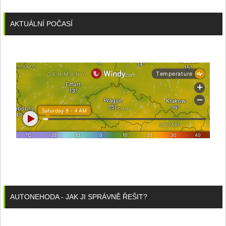
AKTUÁLNÍ POČASÍ
AUTONEHODA - JAK JI SPRÁVNĚ ŘEŠIT?