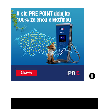
Poznejte
všechny
dobíjecí