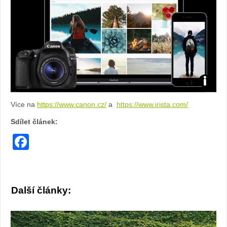
Foto:
Více na
https://www.canon.cz/
a
https://www.irista.com/
archiv
Sdílet článek:
webu
Facebook
Další články: