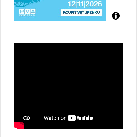
Přijďte
na
konferenci