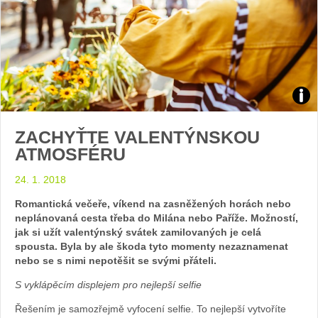
Zdroj
ZACHYŤTE VALENTÝNSKOU
arch
ATMOSFÉRU
web
24. 1. 2018
Romantická večeře, víkend na zasněžených horách nebo
neplánovaná cesta třeba do Milána nebo Paříže. Možností,
jak si užít valentýnský svátek zamilovaných je celá
spousta. Byla by ale škoda tyto momenty nezaznamenat
nebo se s nimi nepotěšit se svými přáteli.
S vyklápěcím displejem pro nejlepší selfie
Řešením je samozřejmě vyfocení selfie. To nejlepší vytvoříte