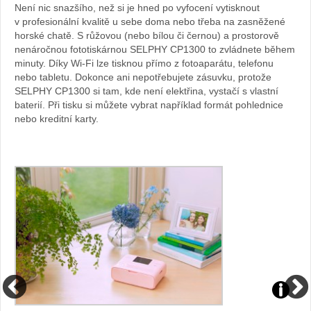
Není nic snazšího, než si je hned po vyfocení vytisknout
v profesionální kvalitě u sebe doma nebo třeba na zasněžené
webu
horské chatě. S růžovou (nebo bílou či černou) a prostorově
nenáročnou fototiskárnou SELPHY CP1300 to zvládnete během
minuty. Díky Wi-Fi lze tisknou přímo z fotoaparátu, telefonu
nebo tabletu. Dokonce ani nepotřebujete zásuvku, protože
SELPHY CP1300 si tam, kde není elektřina, vystačí s vlastní
baterií. Při tisku si můžete vybrat například formát pohlednice
nebo kreditní karty.
Zdroj: