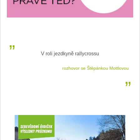
V roli jezdkyně rallycrossu
LEA
 jízdu
rozhovor se Štěpánkou Mottlovou