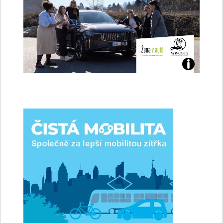
Jaké
jsme
ženy-
řidičky