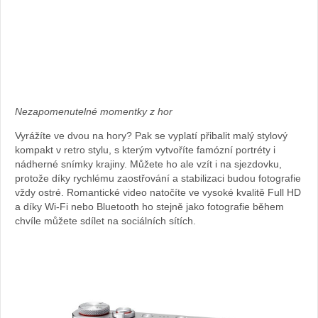
Zdroj:
archiv
archiv
webu
webu
Nezapomenutelné momentky z hor
Vyrážíte ve dvou na hory? Pak se vyplatí přibalit malý stylový
kompakt v retro stylu, s kterým vytvoříte famózní portréty i
nádherné snímky krajiny. Můžete ho ale vzít i na sjezdovku,
protože díky rychlému zaostřování a stabilizaci budou fotografie
vždy ostré. Romantické video natočíte ve vysoké kvalitě Full HD
a díky Wi-Fi nebo Bluetooth ho stejně jako fotografie během
chvíle můžete sdílet na sociálních sítích.