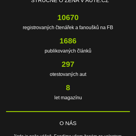
STRUČNĚ O ŽENA V AUTĚ.CZ
14749
registrovaných čtenářek a fanoušků na FB
2330
publikovaných článků
410
otestovaných aut
11
let magazínu
O NÁS