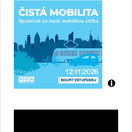
ženy-
řidičky
Přijďte
na
konferenci