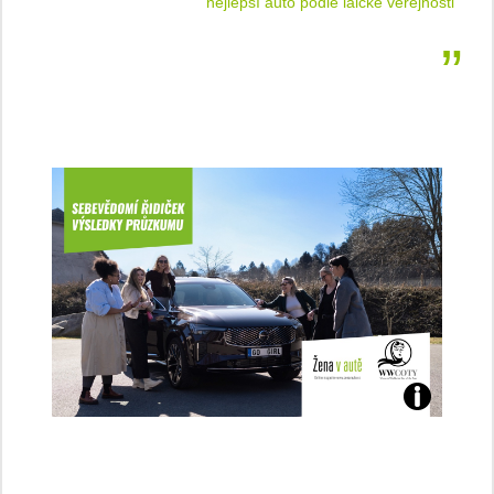
jnosti
sleduj náš web ELenka.cz
Jaké
jsme