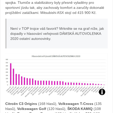
spojka. Tlumiče a stabilizátory byly přesně vyladěny pro
sportovní jízdu tak, aby zachovaly komfort a zaručily dokonalé
projíždění zatáčkami. Mitsubishi ASX stojí od 415 900 Kč.
Není v TOP trojce váš favorit? Mrkněte se na graf níže, jak
dopadly v hlasování veřejnosti DÁMSKÁ AUTOVOLENKA
2020 ostatní autonovinky.
Zdroj:
Citroën C3 Origins
(168 hlasů),
Volkswagen T-Cross
(135
fotoban
hlasů),
Volkswagen Golf
(120 hlasů),
ŠKODA KAMIQ
(108