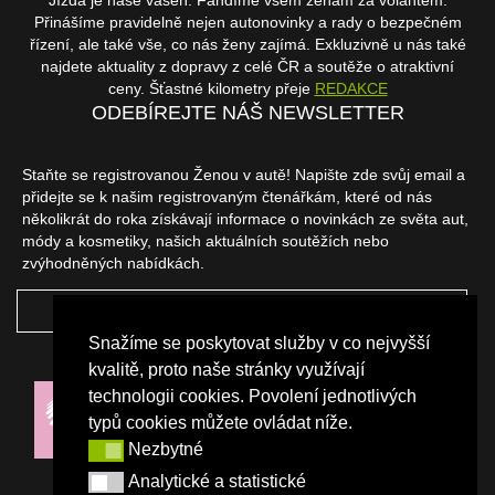
Jízda je naše vášeň. Fandíme všem ženám za volantem.
Přinášíme pravidelně nejen autonovinky a rady o bezpečném
řízení, ale také vše, co nás ženy zajímá. Exkluzivně u nás také
najdete aktuality z dopravy z celé ČR a soutěže o atraktivní
ceny. Šťastné kilometry přeje
REDAKCE
ODEBÍREJTE NÁŠ NEWSLETTER
Staňte se registrovanou Ženou v autě! Napište zde svůj email a
přidejte se k našim registrovaným čtenářkám, které od nás
několikrát do roka získávají informace o novinkách ze světa aut,
módy a kosmetiky, našich aktuálních soutěžích nebo
zvýhodněných nabídkách.
ODEBÍRAT
Snažíme se poskytovat služby v co nejvyšší
NAŠI PARTNEŘI
kvalitě, proto naše stránky využívají
technologii cookies. Povolení jednotlivých
typů cookies můžete ovládat níže.
Nezbytné
Nezbytné
Analytické a statistické
Analytické a statistické