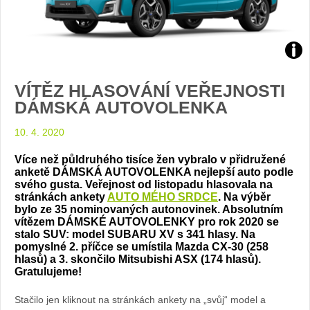
Zdroj
VÍTĚZ HLASOVÁNÍ VEŘEJNOSTI
foto
DÁMSKÁ AUTOVOLENKA
auto
10. 4. 2020
Sub
Více než půldruhého tisíce žen vybralo v přidružené
anketě DÁMSKÁ AUTOVOLENKA nejlepší auto podle
svého gusta. Veřejnost od listopadu hlasovala na
stránkách ankety
AUTO MÉHO SRDCE
. Na výběr
bylo ze 35 nominovaných autonovinek. Absolutním
vítězem DÁMSKÉ AUTOVOLENKY pro rok 2020 se
stalo SUV: model SUBARU XV s 341 hlasy. Na
pomyslné 2. příčce se umístila Mazda CX-30 (258
hlasů) a 3. skončilo Mitsubishi ASX (174 hlasů).
Gratulujeme!
Stačilo jen kliknout na stránkách ankety na „svůj“ model a