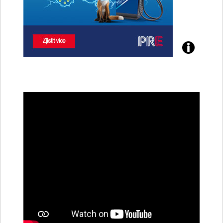
Poznejte
všechny
dobíjecí
stanice
PRE