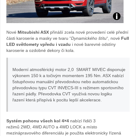
Zdroj:
Nové
Mitsubishi ASX
přináší zcela nové provedení celé přední
fotobanka
části karoserie a masky ve tvaru “
Dynamického štítu
“, nové
Full
LED světlomety vpředu i vzadu
i nové barevné odstíny
automobilky
karoserie a ozdobné dekory či kola.
Subaru
Moderní atmosférický motor 2,0 SMART MIVEC disponuje
výkonem 150 k a točivým momentem 195 Nm. ASX nabízí
5stupňovou manuální převodovkou nebo automatickou
převodovkou typu CVT INVECS-III s režimem sportovního
řazení pádly. Převodovka CVT využívá novou logiku
řazení která přispívá k pocitu lepší akcelerace.
Systém pohonu všech kol 4×4
nabízí řidiči 3
režimů 2WD, 4WD AUTO a 4WD LOCK a místo
mezinápravového diferenciálu je použita elektronicky řízená