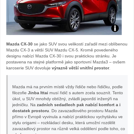
Zdroj:
Mazda CX-30
se jako SUV svou velikostí zařadil mezi oblíbenou
fotobanka
Mazdu CX-3 a větší SUV Mazdu CX-5. Kromě povedeného
designu nabízí Mazda CX-30 i svou praktickou stránku. Je
automobilky
postavena na stejné platformě jako sportovní Mazda3 – ovšem
karoserie SUV dovoluje
výrazně větší vnitřní prostor
.
Subaru
Mazda má na prvním místě vždy řidiče nebo řidičku, podle
filozofie
Jinba Ittai
musí řidič s autem zcela souznít. Tento
úkol, u SUV mnohdy obtížný, zvládli japonští inženýři na
jedničku. Na
zadních sedadlech pak nabízí komfort a i
dostatek prostoru
. Do zavazadlového prostoru Mazda
přímo v Evropě vyvinula a nabízí praktickou vychytávku ve
stylu origami – rozkládací desku, která umožní rozdělit
zavazadlový prostor na různě velká oddělení podle toho, co