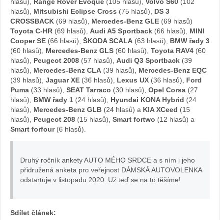
hlasů),
Range Rover Evoque
(105 hlasů),
Volvo S60
(102
automob
hlasů),
Mitsubishi Eclipse Cross
(75 hlasů),
DS 3
CROSSBACK
(69 hlasů),
Mercedes-Benz GLE
(69 hlasů)
Subaru
Toyota C-HR
(69 hlasů),
Audi A5 Sportback
(66 hlasů),
MINI
Cooper SE
(66 hlasů),
ŠKODA SCALA
(63 hlasů),
BMW řady 3
(60 hlasů),
Mercedes-Benz GLS
(60 hlasů),
Toyota RAV4
(60
hlasů),
Peugeot 2008
(57 hlasů),
Audi Q3 Sportback
(39
hlasů),
Mercedes-Benz CLA
(39 hlasů),
Mercedes-Benz EQC
(39 hlasů),
Jaguar XE
(36 hlasů),
Lexus UX
(36 hlasů),
Ford
Puma
(33 hlasů),
SEAT Tarraco
(30 hlasů),
Opel Corsa
(27
hlasů),
BMW řady 1
(24 hlasů),
Hyundai KONA Hybrid
(24
hlasů),
Mercedes-Benz GLB
(24 hlasů) a
KIA XCeed
(15
hlasů),
Peugeot 208
(15 hlasů),
Smart fortwo
(12 hlasů) a
Smart forfour
(6 hlasů).
Druhý ročník ankety AUTO MÉHO SRDCE a s ním i jeho
přidružená anketa pro veřejnost DÁMSKÁ AUTOVOLENKA
odstartuje v listopadu 2020. Už teď se na to těšíme!
Sdílet článek: