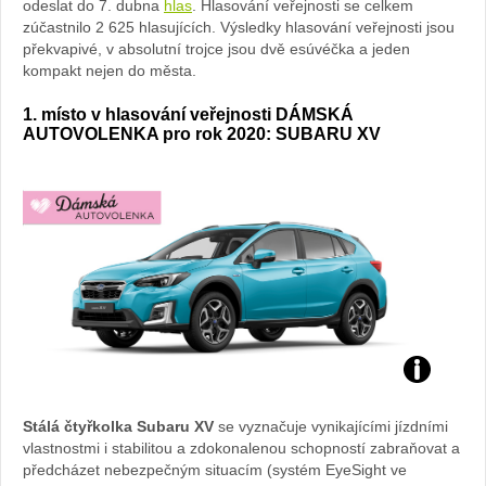
odeslat do 7. dubna
hlas
. Hlasování veřejnosti se celkem
zúčastnilo 2 625 hlasujících. Výsledky hlasování veřejnosti jsou
překvapivé, v absolutní trojce jsou dvě esúvéčka a jeden
kompakt nejen do města.
1. místo v hlasování veřejnosti DÁMSKÁ
AUTOVOLENKA pro rok 2020: SUBARU XV
Zdroj:
Stálá čtyřkolka Subaru XV
se vyznačuje vynikajícími jízdními
fotobanka
vlastnostmi i stabilitou a zdokonalenou schopností zabraňovat a
předcházet nebezpečným situacím (systém EyeSight ve
automobilk