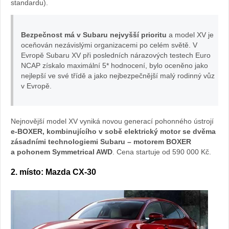
standardu).
Subaru
Bezpečnost má v Subaru nejvyšší prioritu
a model XV je
oceňován nezávislými organizacemi po celém světě. V
Evropě Subaru XV při posledních nárazových testech Euro
NCAP získalo maximální 5* hodnocení, bylo oceněno jako
nejlepší ve své třídě a jako nejbezpečnější malý rodinný vůz
v Evropě.
Nejnovější model XV vyniká novou generací pohonného ústrojí
e-BOXER, kombinujícího v sobě elektrický motor se dvěma
zásadními technologiemi Subaru – motorem BOXER
a
pohonem Symmetrical AWD
. Cena startuje od 590 000 Kč.
2. místo: Mazda CX-30