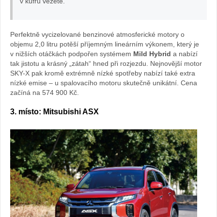
v kufru vezete.
Perfektně vycizelované benzinové atmosferické motory o
objemu 2,0 litru potěší příjemným lineárním výkonem, který je
v nižších otáčkách podpořen systémem
Mild Hybrid
a nabízí
tak jistotu a krásný „zátah“ hned při rozjezdu. Nejnovější motor
SKY-X pak kromě extrémně nízké spotřeby nabízí také extra
nízké emise – u spalovacího motoru skutečně unikátní. Cena
začíná na 574 900 Kč.
3. místo:
Mitsubishi ASX