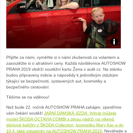
Foto:
Přijďte za námi, vyměňte si s námi zkušenosti za volantem a
Sabina
zasoutěžte si o atraktivní ceny. Každá návštěvnice AUTOSHOW
PRAHA 2019 obdrží soutěžní kartu Žena v autě.cz. Na stánku
Kvášová
budou připraveny indicie a nápovědy k jednotlivým otázkám
týkající se bezpečnosti, vystavených aut, kosmetiky a
bezpečného cestování.
Těšíme se na viděnou!
Než bude 22. ročník AUTOSHOW PRAHA zahájen, zpestříme
vám čekání soutěží
JARNÍ DÁMSKÁ JÍZDA. Vyhrát můžete
model ŠKODA OCTAVIA COMBI s plnou nádrží na víkend,
dárkové balíčky z ŠKODA Collection, kosmetiku Mary Kay a do
10.4. také vstupenky na AUTOSHOW PRAHA 2019.
Neváhejte a