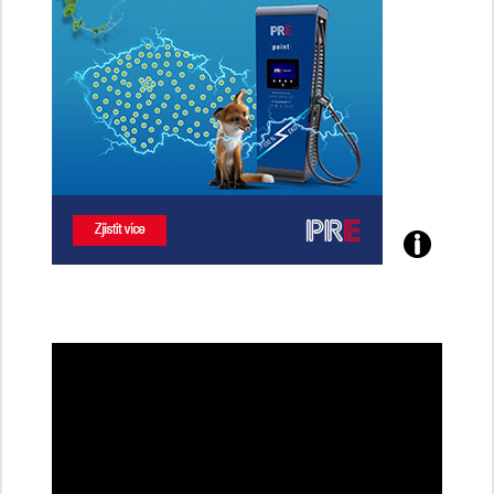
Poznejte
všechny
dobíjecí
stanice
PRE