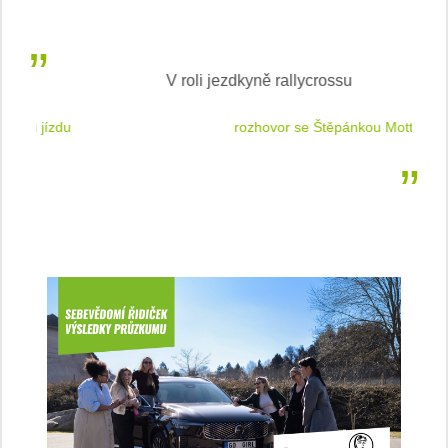
V roli jezdkyně rallycrossu
LEA
 jízdu
rozhovor se Štěpánkou Mottlovou