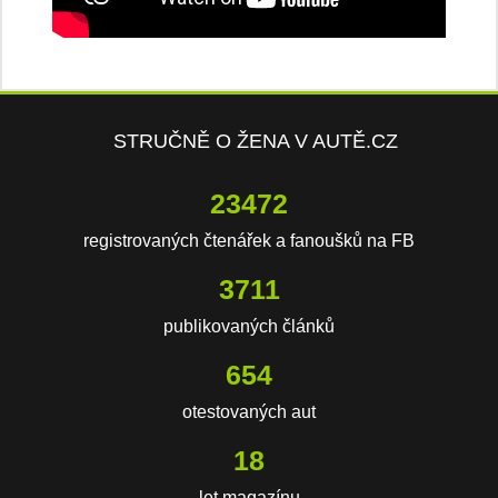
STRUČNĚ O ŽENA V AUTĚ.CZ
23472
registrovaných čtenářek a fanoušků na FB
3711
publikovaných článků
654
otestovaných aut
18
let magazínu