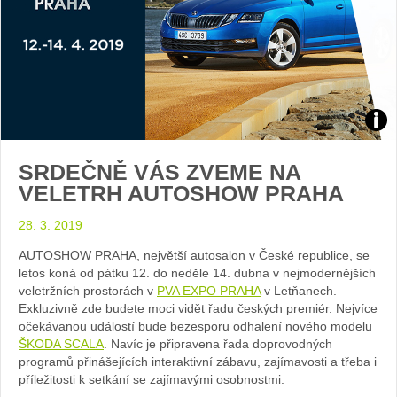
Zdroj
SRDEČNĚ VÁS ZVEME NA
foto
VELETRH AUTOSHOW PRAHA
auto
28. 3. 2019
Ško
AUTOSHOW PRAHA, největší autosalon v České republice, se
letos koná od pátku 12. do neděle 14. dubna v nejmodernějších
veletržních prostorách v
PVA EXPO PRAHA
v Letňanech.
Exkluzivně zde budete moci vidět řadu českých premiér. Nejvíce
očekávanou událostí bude bezesporu odhalení nového modelu
ŠKODA SCALA
. Navíc je připravena řada doprovodných
programů přinášejících interaktivní zábavu, zajímavosti a třeba i
příležitosti k setkání se zajímavými osobnostmi.