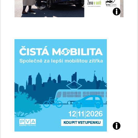
Jaké
jsme
ženy-
řidičky
Přijďte