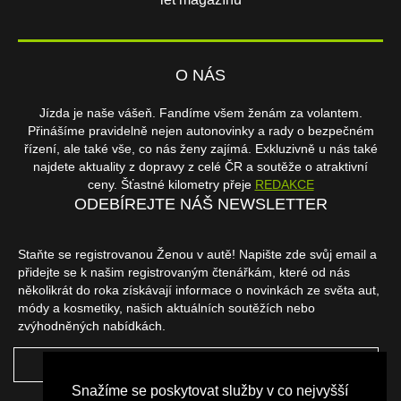
O NÁS
Jízda je naše vášeň. Fandíme všem ženám za volantem.
Přinášíme pravidelně nejen autonovinky a rady o bezpečném
řízení, ale také vše, co nás ženy zajímá. Exkluzivně u nás také
najdete aktuality z dopravy z celé ČR a soutěže o atraktivní
ceny. Šťastné kilometry přeje
REDAKCE
ODEBÍREJTE NÁŠ NEWSLETTER
Staňte se registrovanou Ženou v autě! Napište zde svůj email a
přidejte se k našim registrovaným čtenářkám, které od nás
několikrát do roka získávají informace o novinkách ze světa aut,
módy a kosmetiky, našich aktuálních soutěžích nebo
zvýhodněných nabídkách.
ODEBÍRAT
Snažíme se poskytovat služby v co nejvyšší
NAŠI PARTNEŘI