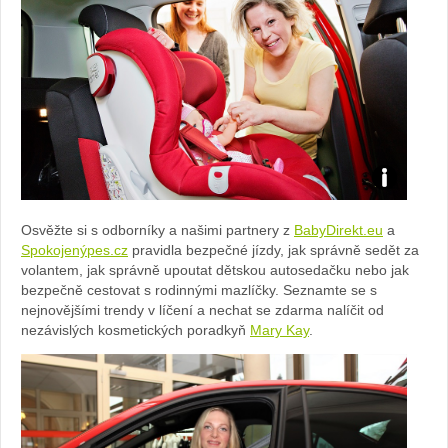
Zdroj:
Osvěžte si s odborníky a našimi partnery z
BabyDirekt.eu
a
fotobanka
Spokojenýpes.cz
pravidla bezpečné jízdy, jak správně sedět za
volantem, jak správně upoutat dětskou autosedačku nebo jak
automobilky
bezpečně cestovat s rodinnými mazlíčky. Seznamte se s
nejnovějšími trendy v líčení a nechat se zdarma nalíčit od
Škoda
nezávislých kosmetických poradkyň
Mary Kay
.