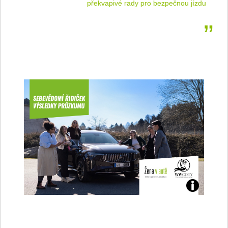
 jízdu
rozhovor se Štěpánkou Mottlovou
Jaké
jsme