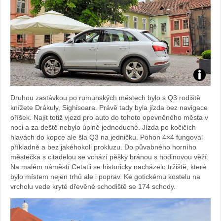
Foto:
Druhou zastávkou po rumunských městech bylo s Q3 rodiště
Sabina
knížete Drákuly, Sighisoara. Právě tady byla jízda bez navigace
oříšek. Najít totiž vjezd pro auto do tohoto opevněného města v
Kvášov
noci a za deště nebylo úplně jednoduché. Jízda po kočičích
hlavách do kopce ale šla Q3 na jedničku. Pohon 4×4 fungoval
příkladně a bez jakéhokoli prokluzu. Do půvabného horního
městečka s citadelou se vchází pěšky bránou s hodinovou věží.
Na malém náměstí Cetatii se historicky nacházelo tržiště, které
bylo místem nejen trhů ale i poprav. Ke gotickému kostelu na
vrcholu vede kryté dřevěné schodiště se 174 schody.