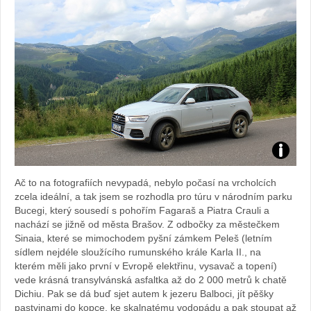
Foto:
Ač to na fotografiích nevypadá, nebylo počasí na vrcholcích
Sabina
zcela ideální, a tak jsem se rozhodla pro túru v národním parku
Bucegi, který sousedí s pohořím Fagaraš a Piatra Crauli a
Kvášov
nachází se jižně od města Brašov. Z odbočky za městečkem
Sinaia, které se mimochodem pyšní zámkem Peleš (letním
sídlem nejdéle sloužícího rumunského krále Karla II., na
kterém měli jako první v Evropě elektřinu, vysavač a topení)
vede krásná transylvánská asfaltka až do 2 000 metrů k chatě
Dichiu. Pak se dá buď sjet autem k jezeru Balboci, jít pěšky
pastvinami do kopce, ke skalnatému vodopádu a pak stoupat až