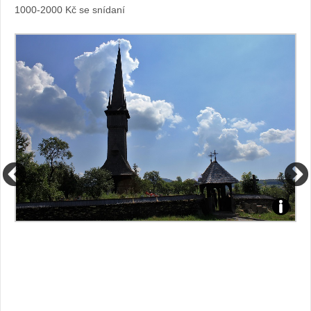
1000-2000 Kč se snídaní
Foto:
Foto:
Sabina
Sabina
Kvášová
Kvášov