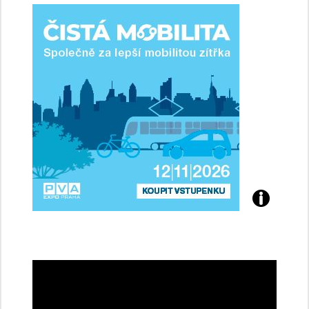
ženy-
řidičky
Přijďte
na
konferenci