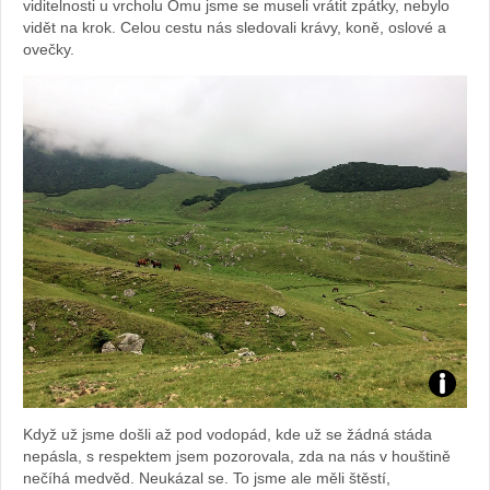
viditelnosti u vrcholu Omu jsme se museli vrátit zpátky, nebylo
vidět na krok. Celou cestu nás sledovali krávy, koně, oslové a
ovečky.
Foto:
Když už jsme došli až pod vodopád, kde už se žádná stáda
Sabina
nepásla, s respektem jsem pozorovala, zda na nás v houštině
nečíhá medvěd. Neukázal se. To jsme ale měli štěstí,