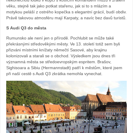
věku, stejně tak jako potkat stařenu, jak si to s mlázím a
motykou peláší z ostrého kopečka s elegantní grácií, budí obdiv.
Právě takovou atmosféru mají Karpaty, a navíc bez davů turistů.
S Audi Q3 do města
Rumunsko ale není jen o přírodě. Pochlubit se může také
překrásnými středověkými městy. Ve 13. století totiž sem byli
přizváni místními knížaty němečtí Sasové, aby krajinu
kolonizovali a starali se o obchod. Výsledkem jsou dnes tři
významná města se středoevropským espritem. Brašov,
Sighisoara a Sibiu (Hermannstadt) patří k městům, které jsem
při naší cestě s Audi Q3 zkrátka nemohla vynechat.