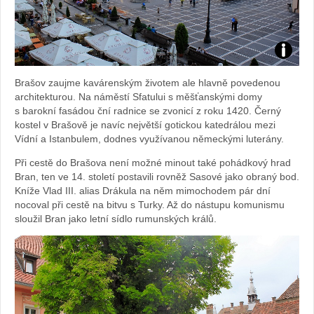
Foto:
Brašov zaujme kavárenským životem ale hlavně povedenou
Sabina
architekturou. Na náměstí Sfatului s měšťanskými domy
s barokní fasádou ční radnice se zvonicí z roku 1420. Černý
Kvášov
kostel v Brašově je navíc největší gotickou katedrálou mezi
Vídní a Istanbulem, dodnes využívanou německými luterány.
Při cestě do Brašova není možné minout také pohádkový hrad
Bran, ten ve 14. století postavili rovněž Sasové jako obraný bod.
Kníže Vlad III. alias Drákula na něm mimochodem pár dní
nocoval při cestě na bitvu s Turky. Až do nástupu komunismu
sloužil Bran jako letní sídlo rumunských králů.