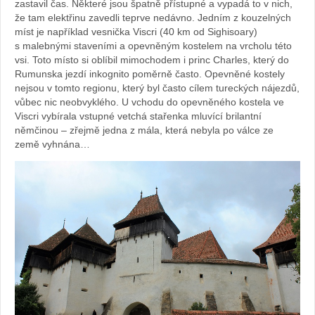
zastavil čas. Některé jsou špatně přístupné a vypadá to v nich,
že tam elektřinu zavedli teprve nedávno. Jedním z kouzelných
míst je například vesnička Viscri (40 km od Sighisoary)
s malebnými staveními a opevněným kostelem na vrcholu této
vsi. Toto místo si oblíbil mimochodem i princ Charles, který do
Rumunska jezdí inkognito poměrně často. Opevněné kostely
nejsou v tomto regionu, který byl často cílem tureckých nájezdů,
vůbec nic neobvyklého. U vchodu do opevněného kostela ve
Viscri vybírala vstupné vetchá stařenka mluvící brilantní
němčinou – zřejmě jedna z mála, která nebyla po válce ze
země vyhnána…