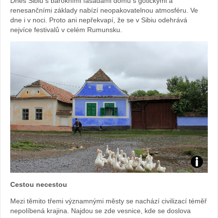
Dnes Sibiu s barokními fasádami domů s gotickými a
renesančními základy nabízí neopakovatelnou atmosféru. Ve
dne i v noci. Proto ani nepřekvapí, že se v Sibiu odehrává
nejvíce festivalů v celém Rumunsku.
Foto:
Cestou necestou
Sabina
Mezi těmito třemi významnými městy se nachází civilizací téměř
nepolíbená krajina. Najdou se zde vesnice, kde se doslova
Kvášov