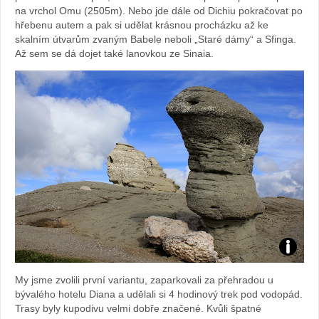
na vrchol Omu (2505m). Nebo jde dále od Dichiu pokračovat po
hřebenu autem a pak si udělat krásnou procházku až ke
skalním útvarům zvaným Babele neboli „Staré dámy“ a Sfinga.
Až sem se dá dojet také lanovkou ze Sinaia.
Foto:
My jsme zvolili první variantu, zaparkovali za přehradou u
Sabina
bývalého hotelu Diana a udělali si 4 hodinový trek pod vodopád.
Trasy byly kupodivu velmi dobře značené. Kvůli špatné
Kvášov