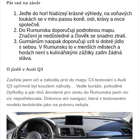
Pár rad na závěr
Sabina
Jeďte do hor! Nabízejí krásné výhledy, na voňavých
loukách se v míru pasou koně, osli, krávy a ovce
Kvášov
společně.
Do Rumunska doporučuji podrobnou mapu.
Značení je nedůsledné a člověk se snadno ztratí.
Gurmánům naopak doporučuji vzít si dobré jídlo
s sebou. V Rumunsku to v menších městech a
horách není s kulinářskými zážitky zatím žádná
sláva.
O jízdě v Audi Q3
Zavřela jsem oči a zabodla prst do mapy. Cíl testování s Audi
Q3 upřímně byl kouzlem náhody… Vedle kuráže, pohodlné
čtyřkolky a pár dnů dovolené pro cestu do Rumunska jsem nic
víc nepotřebovala. Dokonce ani navigaci, která v testovaném
modelu tentokráte jako na potvoru nebyla.