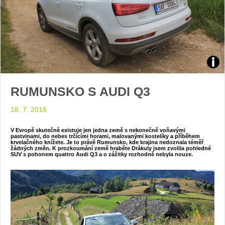
Zdroj
RUMUNSKO S AUDI Q3
arch
18. 7. 2016
web
V Evropě skutečně existuje jen jedna země s nekonečně voňavými
pastvinami, do nebes trčícími horami, malovanými kostelíky a příběhem
krvelačného knížete. Je to právě Rumunsko, kde krajina nedoznala téměř
žádných změn. K prozkoumání země hraběte Drákuly jsem zvolila pohledné
SUV s pohonem quattro Audi Q3 a o zážitky rozhodně nebyla nouze.