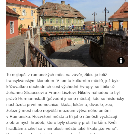
Foto:
To nejlepší z rumunských měst na závěr, Sibiu je totiž
Sabina
transylvánským klenotem. V tomto kulturním městě, jež bylo
křižovatkou obchodních cest východní Evropy, se líbilo už
Kvášov
Johannu Straussovi a Franzi Lisztovi. Nikoliv náhodou to byl
právě Hermannstadt (původní jméno města), kde se historicky
nacházela první nemocnice, škola, lékárna, divadlo, zoo,
železný most nebo největší muzeum výtvarného umění
v Rumunsku. Rozvržení města a tři jeho náměstí vycházejí
z obranných hradeb, které byly stavěny proti Turkům. Kvůli
hradbám z cihel se v minulosti městu také říkalo „červené“.