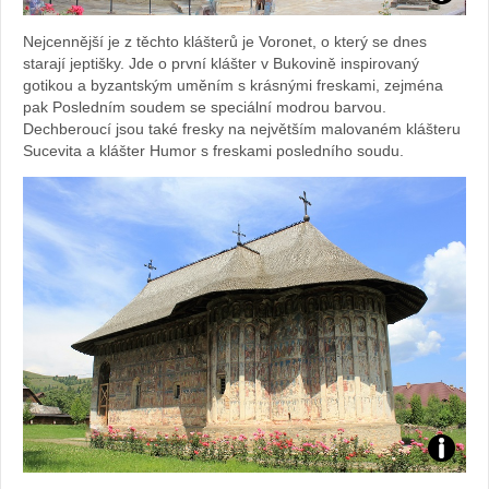
Foto:
Nejcennější je z těchto klášterů je Voronet, o který se dnes
Sabina
starají jeptišky. Jde o první klášter v Bukovině inspirovaný
gotikou a byzantským uměním s krásnými freskami, zejména
Kvášov
pak Posledním soudem se speciální modrou barvou.
Dechberoucí jsou také fresky na největším malovaném klášteru
Sucevita a klášter Humor s freskami posledního soudu.
Foto: