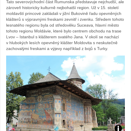
Tato severovýchodní část Rumunska představuje nejchudší, ale
Sabina
zároveň historicky kulturně nejbohatší region. Už v 15. století
moldavští princové zakládali v jižní Bukovině řadu opevněných
Kvášov
klášterů s výpravnými freskami zevnitř i zvenku. Středem tohoto
lesnatého regionu byla od středověku Suceava, hlavní město
tohoto regionu Moldávie, které bylo centrem obchodu na trase
Lvov – Istanbul s klášterem svatého Jana. V okolí se nachází
v hlubokých lesích opevněný klášter Moldovita s neskutečně
zachovalými freskami a výjevy například z bojů s Turky.