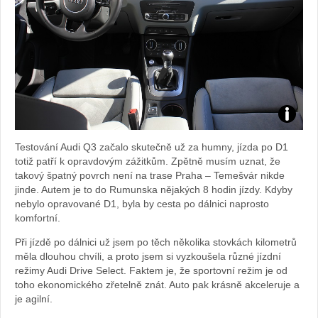
Foto:
Testování Audi Q3 začalo skutečně už za humny, jízda po D1
Sabina
totiž patří k opravdovým zážitkům. Zpětně musím uznat, že
takový špatný povrch není na trase Praha – Temešvár nikde
Kvášov
jinde. Autem je to do Rumunska nějakých 8 hodin jízdy. Kdyby
nebylo opravované D1, byla by cesta po dálnici naprosto
komfortní.
Při jízdě po dálnici už jsem po těch několika stovkách kilometrů
měla dlouhou chvíli, a proto jsem si vyzkoušela různé jízdní
režimy Audi Drive Select. Faktem je, že sportovní režim je od
toho ekonomického zřetelně znát. Auto pak krásně akceleruje a
je agilní.