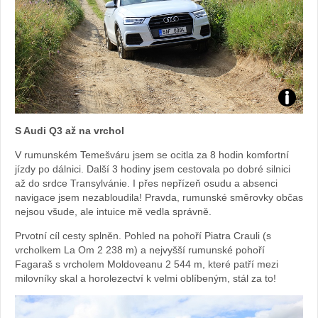
Foto:
S Audi Q3 až na vrchol
Sabina
V rumunském Temešváru jsem se ocitla za 8 hodin komfortní
jízdy po dálnici. Další 3 hodiny jsem cestovala po dobré silnici
Kvášov
až do srdce Transylvánie. I přes nepřízeň osudu a absenci
navigace jsem nezabloudila! Pravda, rumunské směrovky občas
nejsou všude, ale intuice mě vedla správně.
Prvotní cíl cesty splněn. Pohled na pohoří Piatra Crauli (s
vrcholkem La Om 2 238 m) a nejvyšší rumunské pohoří
Fagaraš s vrcholem Moldoveanu 2 544 m, které patří mezi
milovníky skal a horolezectví k velmi oblíbeným, stál za to!