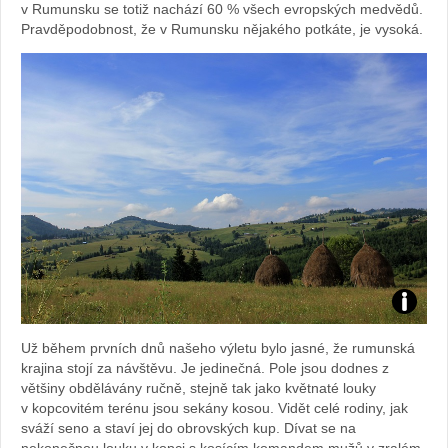
Kvášov
v Rumunsku se totiž nachází 60 % všech evropských medvědů.
Pravděpodobnost, že v Rumunsku nějakého potkáte, je vysoká.
Foto:
Už během prvních dnů našeho výletu bylo jasné, že rumunská
Sabina
krajina stojí za návštěvu. Je jedinečná. Pole jsou dodnes z
většiny obdělávány ručně, stejně tak jako květnaté louky
Kvášov
v kopcovitém terénu jsou sekány kosou. Vidět celé rodiny, jak
sváží seno a staví jej do obrovských kup. Dívat se na
nekonečnou louku v kopci s kosícím komandem mužů v zralém