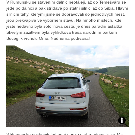
V Rumunsku se stavěním dálnic neotálejí, až do Temešváru se
jede po dálnici a pak střídavě po státní silnici až do Sibia. Hlavní
silniční tahy, kterými jsme se dopravovali do jednotlivých měst,
jsou překvapivě ve výborném stavu. Na mnoho místech, kde
ještě nedávno byla šotolinová cesta, je dnes parádní asfaltka.
Skvělým zážitkem byla vyhlídková trasa národním parkem
Bucegi k vrcholu Omu. Nádherná podívaná!
Foto:
V Rumunsku pochopitelně není nouze o offroadové trasy. My