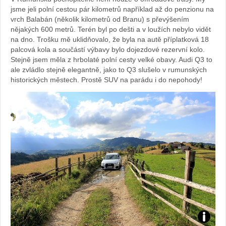
Sabina
jsme jeli polní cestou pár kilometrů například až do penzionu na
vrch Balabán (několik kilometrů od Branu) s převýšením
Kvášov
nějakých 600 metrů. Terén byl po dešti a v loužích nebylo vidět
na dno. Trošku mě uklidňovalo, že byla na autě příplatková 18
palcová kola a součástí výbavy bylo dojezdové rezervní kolo.
Stejně jsem měla z hrbolaté polní cesty velké obavy. Audi Q3 to
ale zvládlo stejně elegantně, jako to Q3 slušelo v rumunských
historických městech. Prostě SUV na parádu i do nepohody!
Foto: