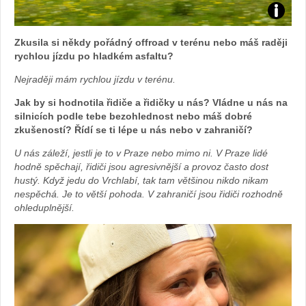
Zdroj:
Zkusila si někdy pořádný offroad v terénu nebo máš raději
fotoban
rychlou jízdu po hladkém asfaltu?
Nejraději mám rychlou jízdu v terénu.
automob
Jak by si hodnotila řidiče a řidičky u nás? Vládne u nás na
Toyota
silnicích podle tebe bezohlednost nebo máš dobré
zkušeností? Řídí se ti lépe u nás nebo v zahraničí?
U nás záleží, jestli je to v Praze nebo mimo ni. V Praze lidé
hodně spěchají, řidiči jsou agresivnější a provoz často dost
hustý. Když jedu do Vrchlabí, tak tam většinou nikdo nikam
nespěchá. Je to větší pohoda. V zahraničí jsou řidiči rozhodně
ohleduplnější.