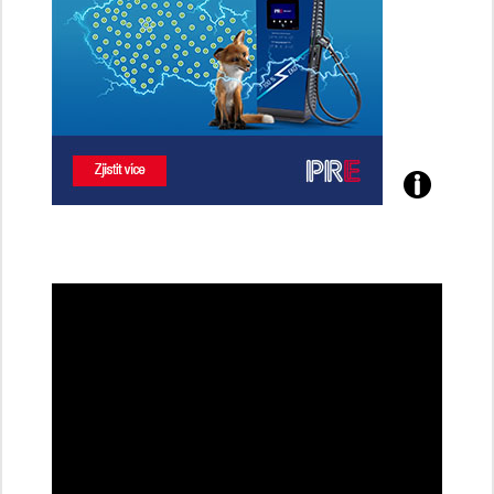
Poznejte
všechny
dobíjecí
stanice
PRE