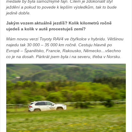
medaile by byla samozřejmě fajn. Cílem je zdokonalit styl
ježdění a pokud to povede k lepším výsledkům, tak to bude
jedině dobře.
Jakým vozem aktuálně jezdíš? Kolik kilometrů ročně
ujedeš a kolik v autě procestuješ zemí?
Mám novou verzi Toyoty RAV4 ve čtyřkolce v hybridu. Většinou
najedu tak 30 000 – 35 000 km ročně. Cestuju hlavně po
Evropě – Španělsko, Francie, Rakousko, Německo…všechno
co je na dosah. Párkrát jsem byla i na severu, třeba v Norsku.