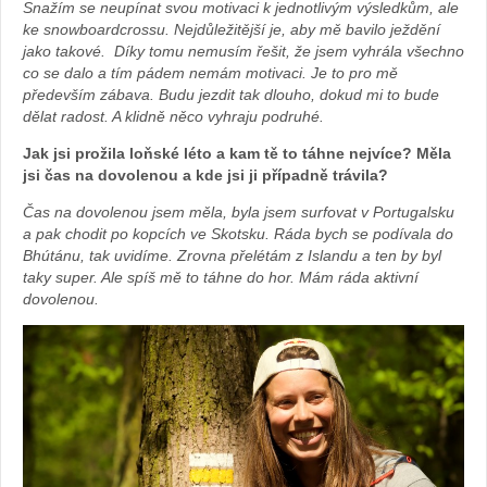
Snažím se neupínat svou motivaci k jednotlivým výsledkům, ale
ke snowboardcrossu. Nejdůležitější je, aby mě bavilo ježdění
jako takové. Díky tomu nemusím řešit, že jsem vyhrála všechno
co se dalo a tím pádem nemám motivaci. Je to pro mě
především zábava. Budu jezdit tak dlouho, dokud mi to bude
dělat radost. A klidně něco vyhraju podruhé.
Jak jsi prožila loňské léto a kam tě to táhne nejvíce? Měla
jsi čas na dovolenou a kde jsi ji případně trávila?
Čas na dovolenou jsem měla, byla jsem surfovat v Portugalsku
a pak chodit po kopcích ve Skotsku. Ráda bych se podívala do
Bhútánu, tak uvidíme. Zrovna přelétám z Islandu a ten by byl
taky super. Ale spíš mě to táhne do hor. Mám ráda aktivní
dovolenou.