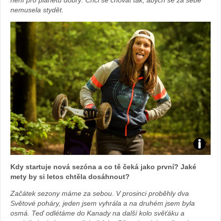
nemusela stydět.
Zdroj:
Kdy startuje nová sezóna a co tě čeká jako první? Jaké
fotoban
mety by si letos chtěla dosáhnout?
Začátek sezony máme za sebou. V prosinci proběhly dva
automob
Světové poháry, jeden jsem vyhrála a na druhém jsem byla
osmá. Teď odlétáme do Kanady na další kolo svěťáku a
Toyota