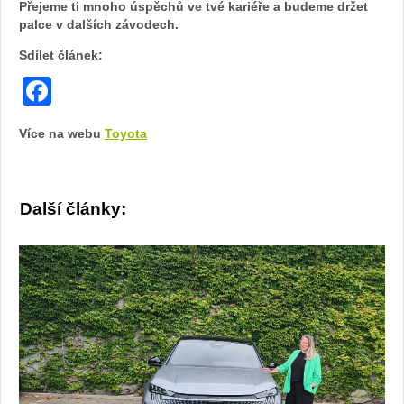
Přejeme ti mnoho úspěchů ve tvé kariéře a budeme držet
fotoban
palce v dalších závodech.
Sdílet článek:
automob
Facebook
Toyota
Více na webu
Toyota
Další články: