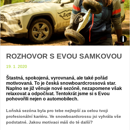
Zdroj
ROZHOVOR S EVOU SAMKOVOU
foto
19. 1. 2020
auto
Štastná, spokojená, vyrovnaná, ale také pořád
Toyo
motivovaná. To je česká snowboardcrossová star.
Naplno se již věnuje nové sezóně, nezapomene však
relaxovat a odpočívat. Tentokrát jsme si s Evou
pohovořili nejen o automobilech.
Loňská sezóna byla pro tebe nejlepší za celou tvoji
profesionální kariéru. Ve snowboardcrossu jsi vyhrála vše
podstatné. Jakou motivaci máš do té další?