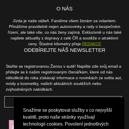
O NÁS
Jízda je naše vášeň. Fandíme všem ženám za volantem.
Přinášíme pravidelně nejen autonovinky a rady o bezpečném
řízení, ale také vše, co nás ženy zajímá. Exkluzivně u nás také
najdete aktuality z dopravy z celé ČR a soutěže o atraktivní
ceny. Šťastné kilometry přeje
REDAKCE
ODEBÍREJTE NÁŠ NEWSLETTER
Staňte se registrovanou Ženou v autě! Napište zde svůj email a
přidejte se k našim registrovaným čtenářkám, které od nás
několikrát do roka získávají informace o novinkách ze světa aut,
módy a kosmetiky, našich aktuálních soutěžích nebo
zvýhodněných nabídkách.
ODEBÍRAT
Snažíme se poskytovat služby v co nejvyšší
NAŠI PARTNEŘI
kvalitě, proto naše stránky využívají
technologii cookies. Povolení jednotlivých