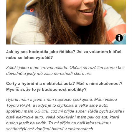
Zdroj:
Jak by ses hodnotila jako řidička? Jsi za volantem kliďaš,
fotoban
nebo se lehce vytočíš?
Záleží jakou mám zrovna náladu. Občas se rozčílím skoro i bez
automob
důvodně a jindy mě zase nerozhodí skoro nic.
Toyota
Co ty a hybridní a elektrická auta? Máš s nimi zkušenost?
Myslíš si, že to je budoucnost mobility?
Hybrid mám a jsem s ním naprosto spokojená. Mám velkou
Toyotu RAV4, a i když je to čtyřkolka a velké silné auto,
spotřebu mám 6,5 litru, což mi přijde super. Ráda bych zkusila i
čistě elektrické auto. Velká očekávání mám pak od aut, která
budou jezdit na vodík. To mi přijde na naši infrastrukturu
schůdnější než dobíjení baterií v elektroautech.