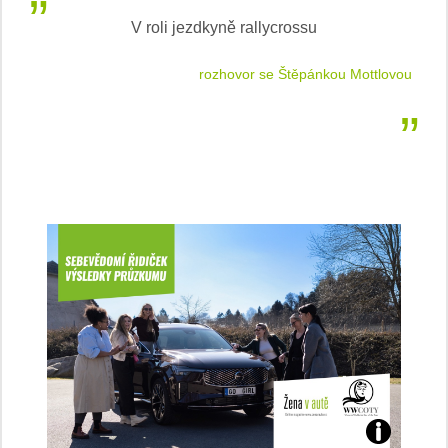
V roli jezdkyně rallycrossu
LEA
 jízdu
rozhovor se Štěpánkou Mottlovou
Jaké