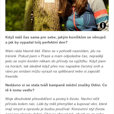
Zdroj:
Když máš čas sama pro sebe, jakým koníčkům se věnuješ
fotoban
a jak by vypadal tvůj perfektní den?
Mám ráda hlavně klid. Ráno se v pohodě nasnídám, jdu na
automob
trénink. Pokud jsem v Praze a mám odpoledne čas, nejraději
jedu se svým koněm někam do přírody na vyjížďku. Když jsem
Toyota
na horách, tak ideálně když přes noc napadne čerstvý sníh a
ráno po snídani můžu vyrazit na splitboard nebo si zajezdit
freeride.
Nedávno si se stala tváři kampaně módní značky Odivi. Co
tě k tomu vedlo?
Moje dlouholeté přesvědčení a postoj k životu. Nechci ničit
přírodu kolem nás. Lidé by měli přemýšlet a kupovat věci, které
mají smysl a opravdu je budou používat. Konzumní styl života
není pro planetu dobrý. Chci se chovat tak, abych se za sebe