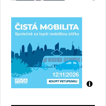
jsme
ženy-
řidičky
Přijďte
na