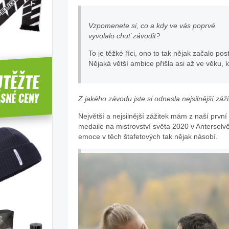
Vzpomenete si, co a kdy ve vás poprvé
vyvolalo chuť závodit?
To je těžké říci, ono to tak nějak začalo p
Nějaká větší ambice přišla asi až ve věku,
Z jakého závodu jste si odnesla nejsilnější záž
Největší a nejsilnější zážitek mám z naší prvn
medaile na mistrovství světa 2020 v Anterselvě.
emoce v těch štafetových tak nějak násobí.