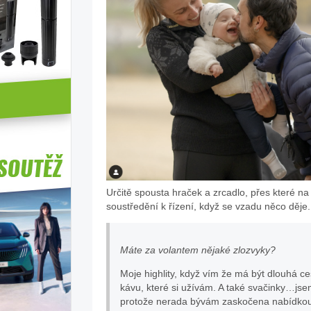
Určitě spousta hraček a zrcadlo, přes které n
soustředění k řízení, když se vzadu něco děje
Máte za volantem nějaké zlozvyky?
Moje highlity, když vím že má být dlouhá ce
kávu, které si užívám. A také svačinky…jse
protože nerada bývám zaskočena nabídkou