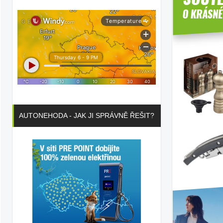
íkové
AUTONEHODA - JAK JI SPRÁVNĚ ŘEŠIT?