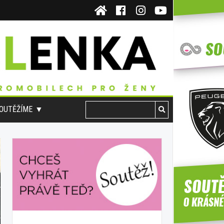
OUTĚŽÍME