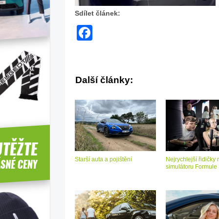
Sdílet článek:
využí
Facebook
novo
autos
Další články:
od
Thule
foto:
IG
Starší auta a pojištění
Nejrychlejší řidičky 
simulátoru Formule
Evy
Puska