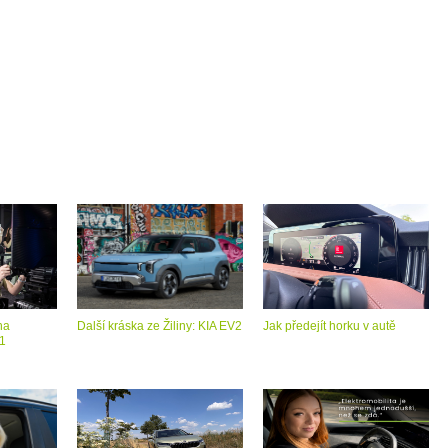
vá
u
edačku
na
Další kráska ze Žiliny: KIA EV2
Jak předejít horku v autě
 1
rčíkové