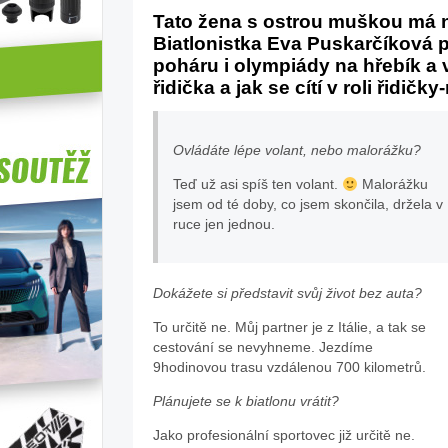
Tato žena s ostrou muškou má n
Biatlonistka Eva Puskarčíková 
poháru i olympiády na hřebík a 
řidička a jak se cítí v roli řidič
Ovládáte lépe volant, nebo malorážku?
Teď už asi spíš ten volant.
Malorážku
jsem od té doby, co jsem skončila, držela v
ruce jen jednou.
Dokážete si představit svůj život bez auta?
To určitě ne. Můj partner je z Itálie, a tak se
cestování se nevyhneme. Jezdíme
9hodinovou trasu vzdálenou 700 kilometrů.
Plánujete se k biatlonu vrátit?
Jako profesionální sportovec již určitě ne.