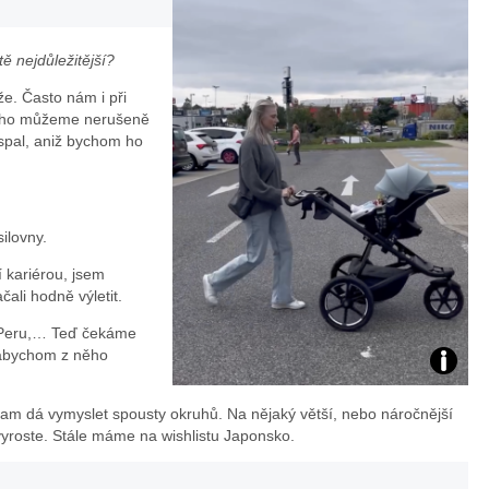
ě nejdůležitější?
že. Často nám i při
e ho můžeme nerušeně
spal, aniž bychom ho
ilovny.
í kariérou, jsem
čali hodně výletit.
v Peru,… Teď čekáme
 abychom z něho
autose
e tam dá vymyslet spousty okruhů. Na nějaký větší, nebo náročnější
od
vyroste. Stále máme na wishlistu Japonsko.
Thule