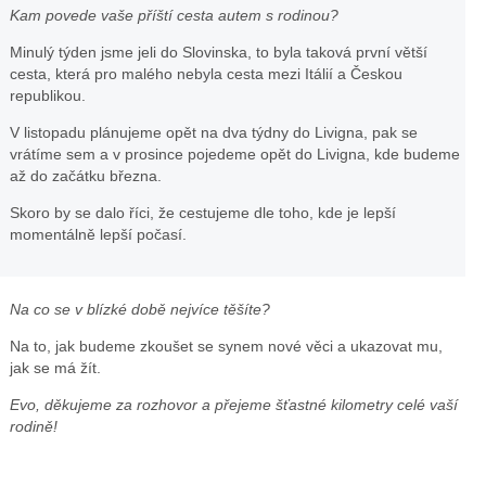
Kam povede vaše příští cesta autem s rodinou?
má
Minulý týden jsme jeli do Slovinska, to byla taková první větší
cesta, která pro malého nebyla cesta mezi Itálií a Českou
Eva
republikou.
kompakt
V listopadu plánujeme opět na dva týdny do Livigna, pak se
vrátíme sem a v prosince pojedeme opět do Livigna, kde budeme
až do začátku března.
s
Skoro by se dalo říci, že cestujeme dle toho, kde je lepší
kočárke
momentálně lepší počasí.
foto
Na co se v blízké době nejvíce těšíte?
IG
Na to, jak budeme zkoušet se synem nové věci a ukazovat mu,
jak se má žít.
Evy
Evo, děkujeme za rozhovor a přejeme šťastné kilometry celé vaší
Puskarč
rodině!