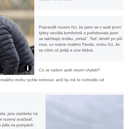
Popravdě musím říci, že jsem se v autě první
týdny necítila komfortně a potřebovala jsem
se takříkajíc trošku „otrkat”. Teď, téměř po půl
roce, co máme malého Parida, mohu říci, že
se cítím už jistěji a více klidná.
Co ve vašem autě nesmí chybět?
foto:
a malého mohu rychle mrknout, aniž by mě to rozhodilo od
IG
.
Evy
Puskarčíkové
sta, jsou zastávky na
m rozený svačinář,
 jídla na pumpách.