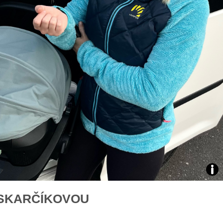
áklady správného poutání
Zabavte děti na cestách
autosedačky
překvapivé rady pro bezpečnou
stručně o autosedačkách
foto
SKARČÍKOVOU
Eva
Pus