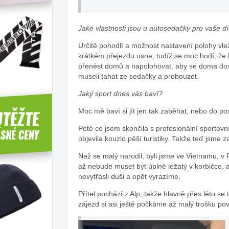
Jaké vlastnosti jsou u autosedačky pro vaše dít
Určitě pohodlí a možnost nastavení polohy vle
krátkém přejezdu usne, tudíž se moc hodí, ž
přenést domů a napolohovat, aby se doma do
museli tahat ze sedačky a probouzet.
Jaký sport dnes vás baví?
Moc mě baví si jít jen tak zaběhat, nebo do pos
Poté co jsem skončila s profesionální sportovn
objevila kouzlo pěší turistiky. Takže teď jsme za
Než se malý narodil, byli jsme ve Vietnamu, 
až nebude muset být úplně ležatý v korbičce,
nevytřásli duši a opět vyrazíme.
Přítel pochází z Alp, takže hlavně přes léto s
zájezd si asi ještě počkáme až malý trošku po