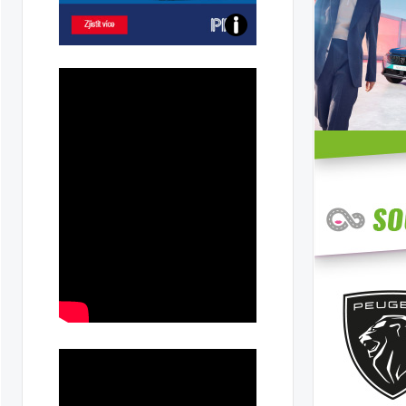
Poznejte
všechny
dobíjecí
stanice
PRE