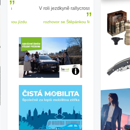
V roli jezdkyně rallycrossu
LEAF od Nissa
ženským a
 jízdu
rozhovor se Štěpánkou Mottlovou
Jaké
jsme
ženy-
řidičky
karčíková