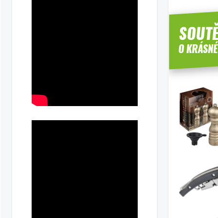
dačku