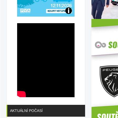
Přijďte
na
konferenci
AKTUÁLNÍ POČASÍ