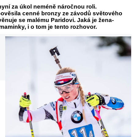
yní za úkol neméně náročnou roli.
pověsila cenné bronzy ze závodů světového
věnuje se malému Paridovi. Jaká je žena-
ky-maminky, i o tom je tento rozhovor.