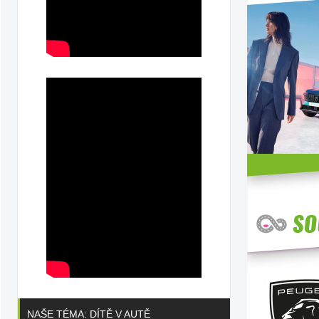
ibilní
m:
íkové
NAŠE TÉMA: DÍTĚ V AUTĚ