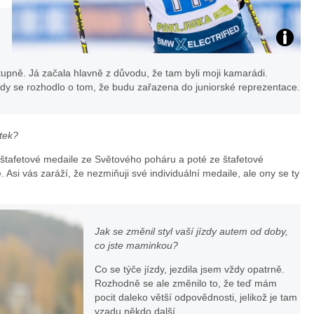
foto:
ostupně. Já začala hlavně z důvodu, že tam byli moji kamarádi.
IG
 kdy se rozhodlo o tom, že budu zařazena do juniorské reprezentace.
Evy
itek?
Puskarč
í štafetové medaile ze Světového poháru a poté ze štafetové
 Asi vás zaráží, že nezmiňuji své individuální medaile, ale ony se ty
Jak se změnil styl vaší jízdy autem od doby,
co jste maminkou?
Co se týče jízdy, jezdila jsem vždy opatrně.
Rozhodně se ale změnilo to, že teď mám
pocit daleko větší odpovědnosti, jelikož je tam
vzadu někdo další.