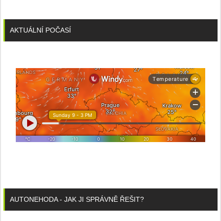
AKTUÁLNÍ POČASÍ
AUTONEHODA - JAK JI SPRÁVNĚ ŘEŠIT?