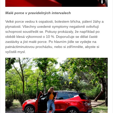
Foto:
Malé porce v pravidelných intervalech
archiv
Velké porce vedou k ospalosti, bolestem břicha, pálení žáhy a
plynatosti. Všechny uvedené symptomy negativně ovlivňují
webu
schopnost soustředit se. Pokusy prokázaly, že například po
obědě klesá výkonnost o 10 %. Doporučuje se dělat časté
zastávky a jíst malé porce. Po hlavním jídle se vydejte na
patnáctiminutovou procházku, nebo si zdřímněte, abyste si
vyčistili mysl.