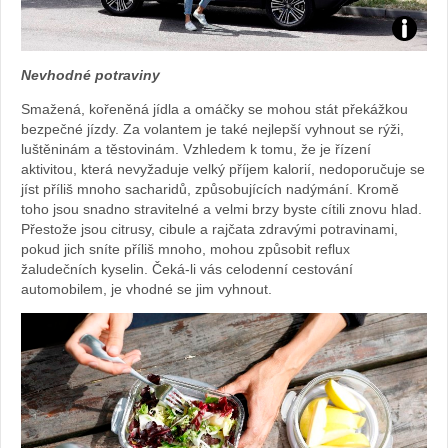
Foto:
Nevhodné potraviny
archiv
Smažená, kořeněná jídla a omáčky se mohou stát překážkou
bezpečné jízdy. Za volantem je také nejlepší vyhnout se rýži,
webu
luštěninám a těstovinám. Vzhledem k tomu, že je řízení
aktivitou, která nevyžaduje velký příjem kalorií, nedoporučuje se
jíst příliš mnoho sacharidů, způsobujících nadýmání. Kromě
toho jsou snadno stravitelné a velmi brzy byste cítili znovu hlad.
Přestože jsou citrusy, cibule a rajčata zdravými potravinami,
pokud jich sníte příliš mnoho, mohou způsobit reflux
žaludečních kyselin. Čeká-li vás celodenní cestování
automobilem, je vhodné se jim vyhnout.