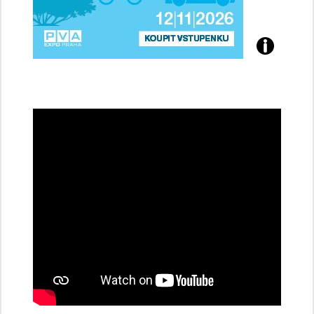
Přijďte
na
konferenci