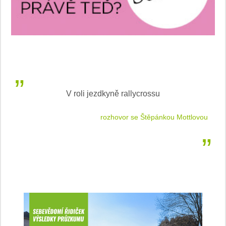
V roli jezdkyně rallycrossu
LEA
 jízdu
rozhovor se Štěpánkou Mottlovou