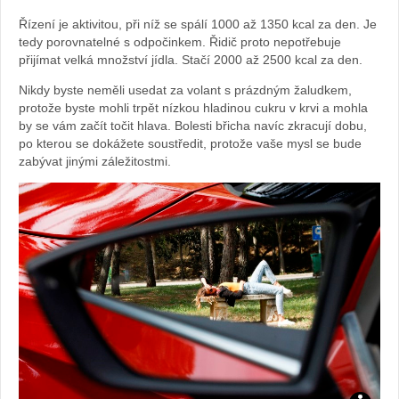
Řízení je aktivitou, při níž se spálí 1000 až 1350 kcal za den. Je
tedy porovnatelné s odpočinkem. Řidič proto nepotřebuje
přijímat velká množství jídla. Stačí 2000 až 2500 kcal za den.
Nikdy byste neměli usedat za volant s prázdným žaludkem,
protože byste mohli trpět nízkou hladinou cukru v krvi a mohla
by se vám začít točit hlava. Bolesti břicha navíc zkracují dobu,
po kterou se dokážete soustředit, protože vaše mysl se bude
zabývat jinými záležitostmi.