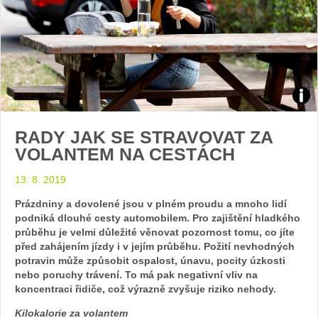
Zdroj
RADY JAK SE STRAVOVAT ZA
arch
VOLANTEM NA CESTÁCH
web
13. 8. 2019
Prázdniny a dovolené jsou v plném proudu a mnoho lidí
podniká dlouhé cesty automobilem. Pro zajištění hladkého
průběhu je velmi důležité věnovat pozornost tomu, co jíte
před zahájením jízdy i v jejím průběhu. Požití nevhodných
potravin může způsobit ospalost, únavu, pocity úzkosti
nebo poruchy trávení. To má pak negativní vliv na
koncentraci řidiče, což výrazně zvyšuje riziko nehody.
Kilokalorie za volantem