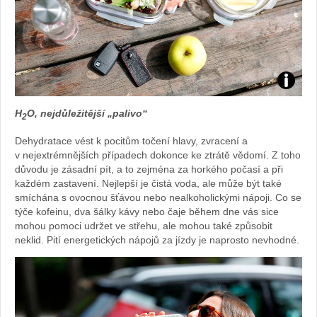
Foto:
H
O, nejdůležitější „palivo“
2
archiv
Dehydratace vést k pocitům točení hlavy, zvracení a
webu
v nejextrémnějších případech dokonce ke ztrátě vědomí. Z toho
důvodu je zásadní pít, a to zejména za horkého počasí a při
každém zastavení. Nejlepší je čistá voda, ale může být také
smíchána s ovocnou šťávou nebo nealkoholickými nápoji. Co se
týče kofeinu, dva šálky kávy nebo čaje během dne vás sice
mohou pomoci udržet ve střehu, ale mohou také způsobit
neklid. Pití energetických nápojů za jízdy je naprosto nevhodné.