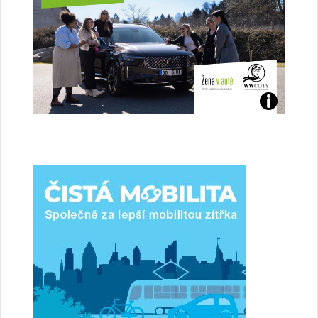
Jaké
jsme
ženy-
řidičky