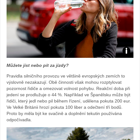
Foto:
Můžete jíst nebo pít za jízdy?
archiv
Pravidla silničního provozu ve většině evropských zemích to
výslovně nezakazují. Obě činnosti však mohou rozptylovat
webu
pozornost řidiče a omezovat volnost pohybu. Reakční doba při
jedení se prodlužuje o 44 %. Například ve Španělsku může být
řidiči, který jedl nebo pil během řízení, udělena pokuta 200 eur.
Ve Velké Británii hrozí pokuta 100 liber a odečtení tří bodů.
Proto by měla být ke svačině a doplnění tekutin používána
odpočívadla.