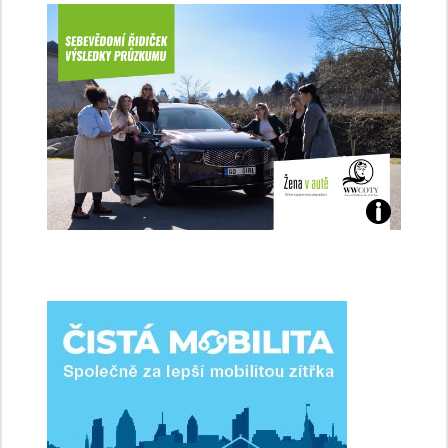
Jaké
jsme
ženy-
řidičky