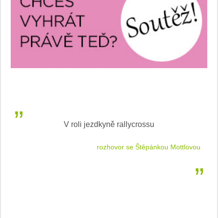
V roli jezdkyně rallycrossu
LEA
 jízdu
rozhovor se Štěpánkou Mottlovou