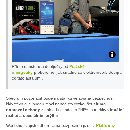
V
Přímo u Insteru a dobíječky od
Pražské
R
energetiky
probereme, jak snadno se elektromobily dobíjí a
co tato auta umí.
si
m
Speciální pozornost bude na stánku věnována bezpečnosti.
Návštěvníci si budou moci nanečisto vyzkoušet
situaci
dopravní nehody
z pohledu chodce a řidiče, a to díky
virtuální
ul
realitě a speciálním brýlím
.
ac
Workshop zajistí odborníci na bezpečnou jízdu z
Platformy