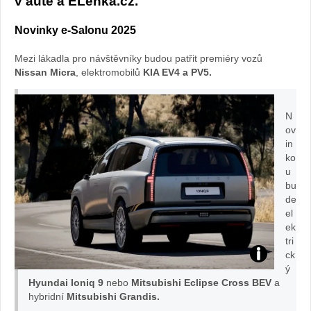
v autě a ELenka.cz.
Novinky e-Salonu 2025
Mezi lákadla pro návštěvníky budou patřit premiéry vozů
Nissan Micra
, elektromobilů
KIA EV4 a PV5.
N
ov
in
ko
u
bu
de
el
ek
tri
ck
Ioniq
ý
Hyundai Ioniq 9
nebo
Mitsubishi Eclipse Cross BEV
a
9:
hybridní
Mitsubishi Grandis.