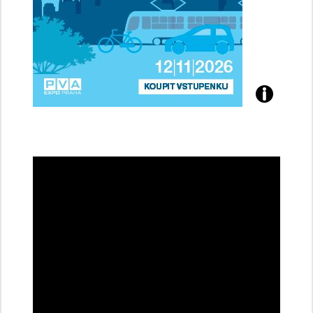
Přijďte
na
konferenci