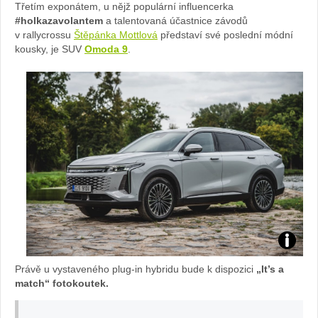
Třetím exponátem, u nějž populární influencerka
#holkazavolantem
a talentovaná účastnice závodů
v rallycrossu
Štěpánka Mottlová
představí své poslední módní
kousky, je SUV
Omoda 9
.
OMODA
Právě u vystaveného plug-in hybridu bude k dispozici
„It’s a
9:
match“ fotokoutek.
foto