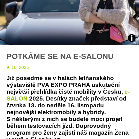
Poz
POTKÁME SE NA E-SALONU
na
9. 10. 2025
e-
Již posedmé se v halách letňanského
Salo
výstaviště PVA EXPO PRAHA uskuteční
největší přehlídka čisté mobility v Česku,
e-
foto
SALON
2025. Desítky značek představí od
čtvrtka 13. do neděle 16. listopadu
Štěp
nejnovější elektromobily a hybridy.
S některými z nich se budete moci projet
během testovacích jízd. Doprovodný
Mott
program pro ženy zajistí náš magazín Žena