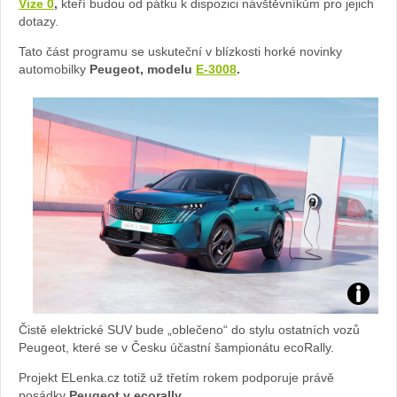
Vize 0
,
kteří budou od pátku k dispozici návštěvníkům pro jejich
e
dotazy.
Tato část programu se uskuteční v blízkosti horké novinky
ne
automobilky
Peugeot, modelu
E-3008
.
ho
dy
Vi
ze
0:
fot
E-
Čistě elektrické SUV bude „oblečeno“ do stylu ostatních vozů
o
3008:
Peugeot, které se v Česku účastní šampionátu ecoRally.
Projekt ELenka.cz totiž už třetím rokem podporuje právě
Že
foto
posádky
Peugeot v ecorally
.