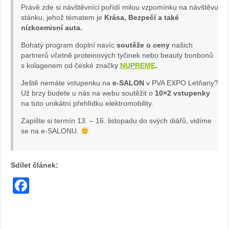
Právě zde si
návštěvníci pořídí milou vzpomínku na návštěvu
stánku, jehož tématem je
Krása, Bezpečí a také
Omoda
nízkoemisní auta.
Bohatý program doplní navíc
soutěže o ceny
našich
partnerů včetně proteinových tyčinek nebo beauty bonbonů
s kolagenem od české značky
NUPREME
.
Ještě nemáte vstupenku na
e-SALON
v PVA EXPO Letňany?
Už brzy budete u nás na webu soutěžit o
10×2 vstupenky
na tuto unikátní přehlídku elektromobility.
Zapište si termín 13. – 16. listopadu do svých diářů, vidíme
se na e-SALONU.
Sdílet článek:
Facebook