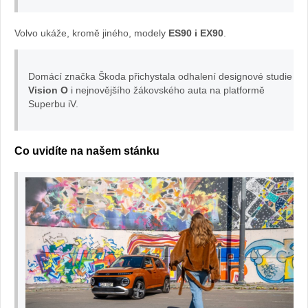
foto
Volvo ukáže, kromě jiného, modely
ES90 i EX90
.
Hyundai
Domácí značka Škoda přichystala odhalení designové studie
Vision O
i nejnovějšího žákovského auta na platformě
Superbu iV.
Co uvidíte na našem stánku