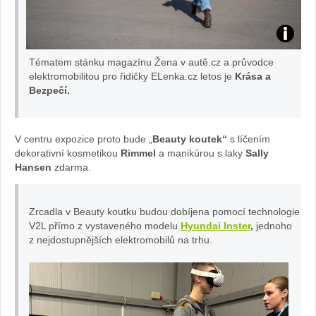
Inster:
Tématem stánku magazínu Žena v autě.cz a průvodce
foto
elektromobilitou pro řidičky ELenka.cz letos je
Krása a
Bezpečí.
Hyundai
V centru expozice proto bude „
Beauty koutek“
s líčením
dekorativní kosmetikou
Rimmel
a manikúrou s laky
Sally
Hansen
zdarma.
Zrcadla v Beauty koutku budou dobíjena pomocí technologie
V2L přímo z vystaveného modelu
Hyundai Inster
,
jednoho
z nejdostupnějších elektromobilů na trhu.