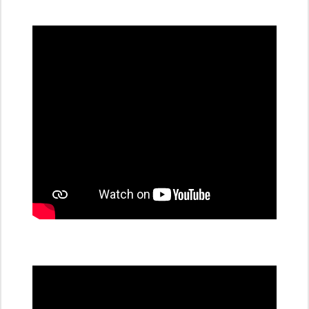
všechny
dobíjecí
stanice
PRE