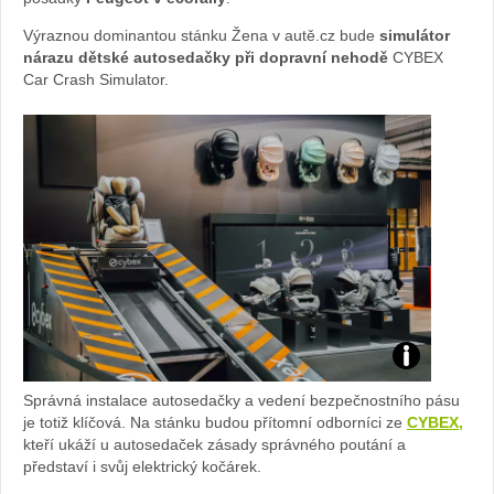
na
Peugeot
Výraznou dominantou stánku Žena v autě.cz bude
simulátor
nárazu dětské autosedačky při dopravní nehodě
CYBEX
v
Car Crash Simulator.
au
tě.
cz
Crashtest:
Správná instalace autosedačky a vedení bezpečnostního pásu
foto
je totiž klíčová. Na stánku budou přítomní odborníci ze
CYBEX,
kteří ukáží u autosedaček zásady správného poutání a
představí i svůj elektrický kočárek.
CYBEX