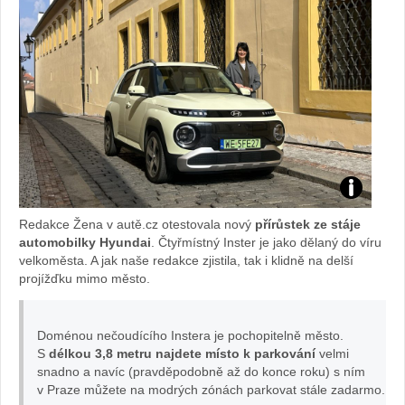
Sabina
Redakce Žena v autě.cz otestovala nový
přírůstek ze stáje
otestovala
automobilky Hyundai
. Čtyřmístný Inster je jako dělaný do víru
velkoměsta. A jak naše redakce zjistila, tak i klidně na delší
projížďku mimo město.
nový
Inster:
Doménou nečoudícího Instera je pochopitelně město.
S
délkou 3,8 metru najdete místo k parkování
velmi
foto
snadno a navíc (pravděpodobně až do konce roku) s ním
v Praze můžete na modrých zónách parkovat stále zadarmo.
Žena