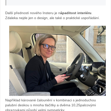
v
Další předností nového Insteru je n
ápaditost interiéru
.
Zdaleka nejde jen o design, ale také o praktické uspořádání.
autě.cz
kolegyn
Například kárované čalounění v kombinaci s jednoduchou
Viola
palubní deskou s mnoha tlačítky a dvěma 10,25palcovými
obrazovkami působí velmi sympaticky.