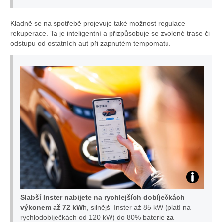
Kladně se na spotřebě projevuje také možnost regulace
rekuperace. Ta je inteligentní a přizpůsobuje se zvolené trase či
odstupu od ostatních aut při zapnutém tempomatu.
In
Slabší Inster nabijete na rychlejších dobíječkách
st
výkonem až 72 kW
h, silnější Inster až 85 kW (platí na
rychlodobíječkách od 120 kW) do 80% baterie
za