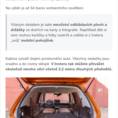
z
Na výběr je až 64 barev ambientního osvětlení.
Autíčkář
Vítaným detailem je také
množství odkládacích ploch a
také
držáčky
ve dveřích na karty a fotografie. Například děti si
sem mohou kartičky a fotky zastrčit a udělat si z Instera
testoval
„svůj“
mobilní pokojíček
.
nový
Kabina vytváří dojem prostorného auta. Všechny sedačky jsou
Inster:
snadno a do roviny sklopit.
V Insteru tak můžete převážet
skutečně mnoho věcí včetně 2,2 metru dlouhých předmětů.
foto
Žena
v
autě.cz