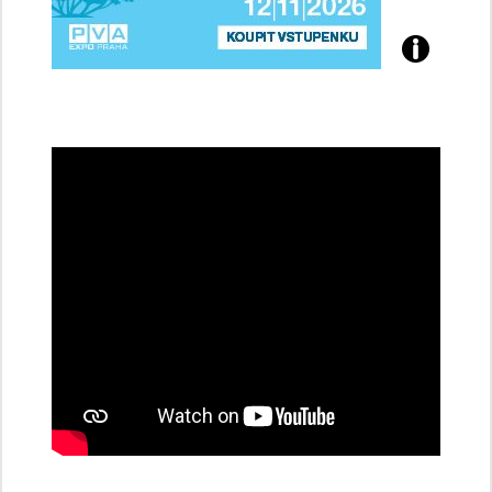
Přijďte
na
konferenci