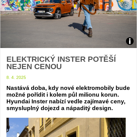
Inste
ELEKTRICKÝ INSTER POTĚŠÍ
foto
NEJEN CENOU
Hyu
8. 4. 2025
Nastává doba, kdy nové elektromobily bude
možné pořídit i kolem půl milionu korun.
Hyundai Inster nabízí vedle zajímavé ceny,
smysluplný dojezd a nápaditý design.