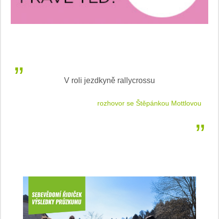
V roli jezdkyně rallycrossu
LEA
 jízdu
rozhovor se Štěpánkou Mottlovou