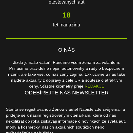
otestovaných aut
18
let magazínu
O NÁS
Jízda je naše vášeň. Fandíme všem ženám za volantem.
Přinášíme pravidelně nejen autonovinky a rady o bezpečném
řízení, ale také vše, co nás ženy zajímá. Exkluzivně u nás také
najdete aktuality z dopravy z celé ČR a soutěže o atraktivní
ceny. Šťastné kilometry přeje
REDAKCE
ODEBÍREJTE NÁŠ NEWSLETTER
Staňte se registrovanou Ženou v autě! Napište zde svůj email a
přidejte se k našim registrovaným čtenářkám, které od nás
několikrát do roka získávají informace o novinkách ze světa aut,
módy a kosmetiky, našich aktuálních soutěžích nebo
zvýhodněných nabídkách.