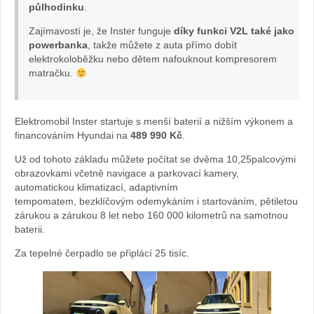
půlhodinku
.
er:
Zajímavostí je, že Inster funguje
díky funkci V2L také jako
fot
powerbanka
, takže můžete z auta přímo dobít
elektrokoloběžku nebo dětem nafouknout kompresorem
o
matračku.
Hy
Elektromobil Inster startuje s menší baterií a nižším výkonem a
un
financováním Hyundai na
489 990 Kč
.
Už od tohoto základu můžete počítat se dvěma 10,25palcovými
da
obrazovkami včetně navigace a parkovací kamery,
automatickou klimatizací, adaptivním
i
tempomatem, bezklíčovým odemykáním i startováním, pětiletou
zárukou a zárukou 8 let nebo 160 000 kilometrů na samotnou
baterii.
Za tepelné čerpadlo se připlácí 25 tisíc.