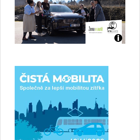
Jaké
jsme
ženy-
řidičky