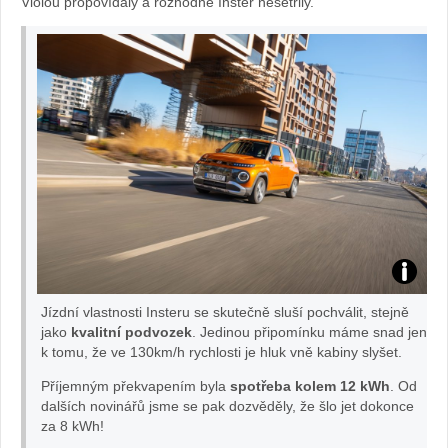
Violou propovídaly a rozhodně Inster nešetřily.
Inster:
Jízdní vlastnosti Insteru se skutečně sluší pochválit, stejně
foto
jako
kvalitní podvozek
. Jedinou připomínku máme snad jen
k tomu, že ve 130km/h rychlosti je hluk vně kabiny slyšet.
Hyundai
Příjemným překvapením byla
spotřeba kolem 12 kWh
. Od
dalších novinářů jsme se pak dozvěděly, že šlo jet dokonce
za 8 kWh!