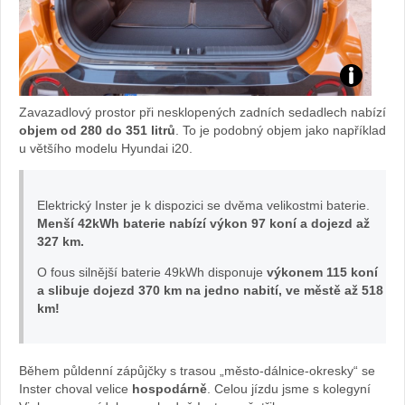
Inster:
Zavazadlový prostor při nesklopených zadních sedadlech nabízí
foto
objem od 280 do 351 litrů
. To je podobný objem jako například
u většího modelu Hyundai i20.
Hyundai
Elektrický Inster je k dispozici se dvěma velikostmi baterie.
Menší 42kWh baterie nabízí výkon 97 koní a dojezd až
327 km.
O fous silnější baterie 49kWh disponuje
výkonem 115 koní
a slibuje dojezd 370 km na jedno nabití, ve městě až 518
km!
Během půldenní zápůjčky s trasou „město-dálnice-okresky“ se
Inster choval velice
hospodárně
. Celou jízdu jsme s kolegyní