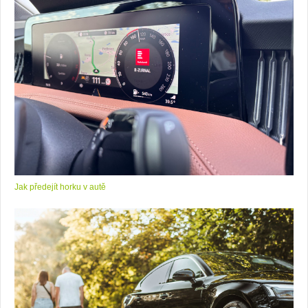
Jak předejít horku v autě