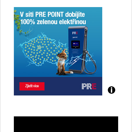
Poznejte
všechny
dobíjecí