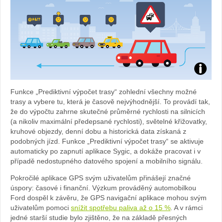
Foto:
Funkce „Prediktivní výpočet trasy“ zohlední všechny možné
archiv
trasy a vybere tu, která je časově nejvýhodnější. To provádí tak,
že do výpočtu zahrne skutečné průměrné rychlosti na silnicích
webu
(a nikoliv maximální předepsané rychlosti), světelné křižovatky,
kruhové objezdy, denní dobu a historická data získaná z
podobných jízd. Funkce „Prediktivní výpočet trasy“ se aktivuje
automaticky po zapnutí aplikace Sygic, a dokáže pracovat i v
případě nedostupného datového spojení a mobilního signálu.
Pokročilé aplikace GPS svým uživatelům přinášejí značné
úspory: časové i finanční. Výzkum prováděný automobilkou
Ford dospěl k závěru, že GPS navigační aplikace mohou svým
uživatelům pomoci
snížit spotřebu paliva až o 15 %
. A v rámci
jedné starší studie bylo zjištěno, že na základě přesných