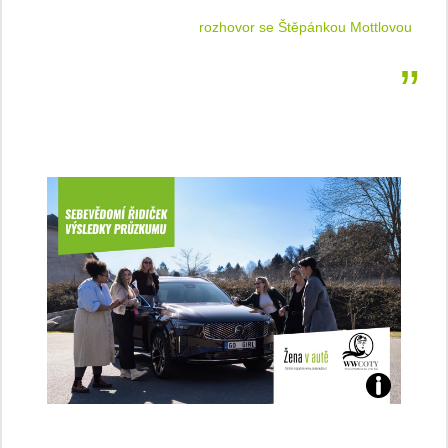
 jízdu
rozhovor se Štěpánkou Mottlovou
Jaké
jsme