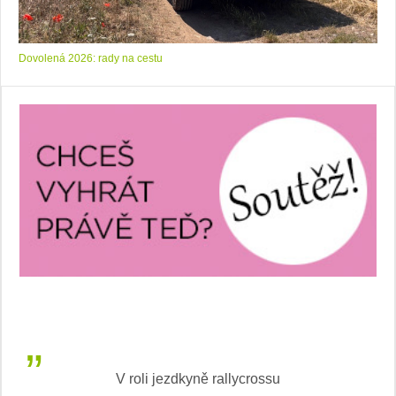
Dovolená 2026: rady na cestu
V roli jezdkyně rallycrossu
LEA