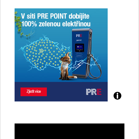
ženy-
řidičky
Poznejte
všechny
dobíjecí