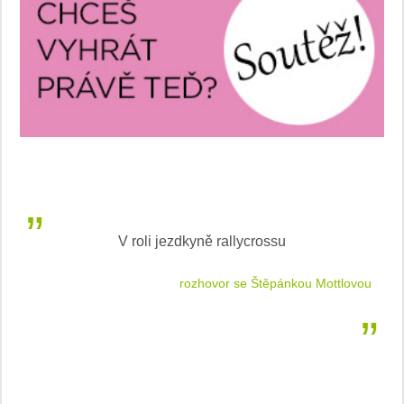
V roli jezdkyně rallycrossu
LEA
 jízdu
rozhovor se Štěpánkou Mottlovou