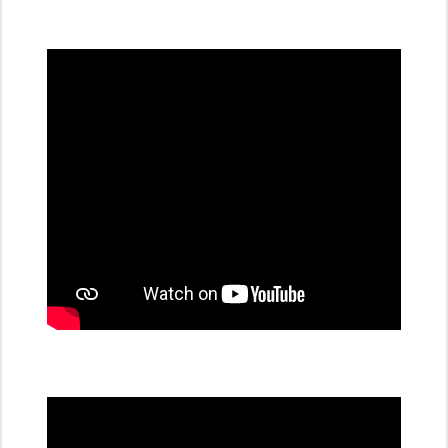
všechny
dobíjecí
stanice
PRE