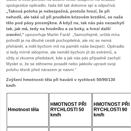
spolujezdce opěradlo, řada lidí tak dokonce spí a odpočívá.
„Taková poloha je nebezpečná, protože hrozí, že při
nehodě, ale také už při prudkém krizovém brzdění, se naše
tělo pod pásy prosmýkne. A když ne, tak nás pás nezachytí
tak, jak má, tedy na hrudníku a za boky, a hrozí další
zranění,“
upozorňuje Martin Farář. „Samozřejmě, určitá míra
pohodlí je na dlouhé cestě pochopitelná, ale nic se nemá
přehánět, a měli bychom mít na paměti naše bezpečí. Opěradlo
si tedy mírně sklopíme, ale neměli bychom jít do extrémů, a
vždy si zkusme představit, kde a jak nás pás případně zachytí.
Myslet si, že se stihneme posadit nebo jakkoliv upravit svoji
polohu těsně před nárazem je naivní.“
Zvýšení hmotnosti těla při havárii v rychlosti 50/90/130
km/h
HMOTNOST PŘI
HMOTNOST PŘI
Hmotnost těla
RYCHLOSTI 50
RYCHLOSTI 90
km/h
km/h