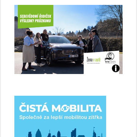
Jaké
jsme
ženy-
řidičky