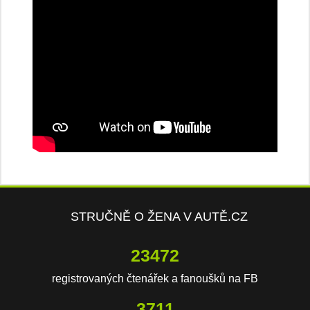
STRUČNĚ O ŽENA V AUTĚ.CZ
23472
registrovaných čtenářek a fanoušků na FB
3711