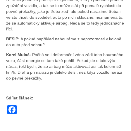
zpoždění vozidla, a tak se to může stát při pomalé rychlosti do
pevné překážky, jako je třeba zeď, ale pokud narazíme třeba i
ve sto třiceti do svodidel, auto po nich sklouzne, neznamená to,
že se automaticky aktivuje airbag. Nedá se to tedy jednoznačně
říci.
BESIP:
A pokud například nabouráme z nepozornosti v koloně
do auta před sebou?
Karel Mulač:
Počítá se i deformační zóna zádi toho bouraného
vozu, část energie se tam také pohltí. Pokud jde o takovýto
náraz, řekl bych, že se airbag může aktivovat asi tak kolem 50
km/h. Dráha při nárazu je daleko delší, než když vozidlo narazí
do pevné překážky.
Sdílet článek:
Facebook