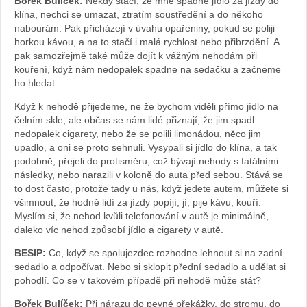
Bořek Bulíček:
Někdy stačí, že mně spadne jídlo za jízdy do
klína, nechci se umazat, ztratím soustředění a do někoho
nabourám. Pak přicházejí v úvahu opařeniny, pokud se poliji
horkou kávou, a na to stačí i malá rychlost nebo přibrzdění. A
pak samozřejmě také může dojít k vážným nehodám při
kouření, když nám nedopalek spadne na sedačku a začneme
ho hledat.
Když k nehodě přijedeme, ne že bychom viděli přímo jídlo na
čelním skle, ale občas se nám lidé přiznají, že jim spadl
nedopalek cigarety, nebo že se polili limonádou, něco jim
upadlo, a oni se proto sehnuli. Vysypali si jídlo do klína, a tak
podobně, přejeli do protisměru, což bývají nehody s fatálními
následky, nebo narazili v koloně do auta před sebou. Stává se
to dost často, protože tady u nás, když jedete autem, můžete si
všimnout, že hodně lidí za jízdy popíjí, jí, pije kávu, kouří.
Myslím si, že nehod kvůli telefonování v autě je minimálně,
daleko víc nehod způsobí jídlo a cigarety v autě.
BESIP:
Co, když se spolujezdec rozhodne lehnout si na zadní
sedadlo a odpočívat. Nebo si sklopit přední sedadlo a udělat si
pohodlí. Co se v takovém případě při nehodě může stát?
Bořek Bulíček:
Při nárazu do pevné překážky, do stromu, do