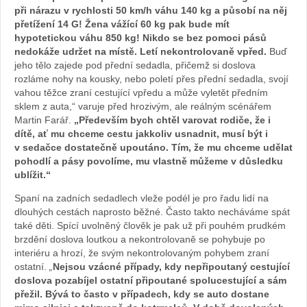
při nárazu v rychlosti 50 km/h váhu 140 kg a působí na něj
přetížení 14 G! Žena vážící 60 kg pak bude mít
hypotetickou váhu 850 kg! Nikdo se bez pomoci pásů
nedokáže udržet na místě. Letí nekontrolovaně vpřed.
Buď
jeho tělo zajede pod přední sedadla, přičemž si doslova
rozláme nohy na kousky, nebo poletí přes přední sedadla, svojí
vahou těžce zraní cestující vpředu a může vyletět předním
sklem z auta,“ varuje před hrozivým, ale reálným scénářem
Martin Farář.
„
Především bych chtěl varovat rodiče, že i
dítě, ať mu chceme cestu jakkoliv usnadnit, musí být i
v sedačce dostatečně upoutáno. Tím, že mu chceme udělat
pohodlí a pásy povolíme, mu vlastně můžeme v důsledku
ublížit.“
Spaní na zadních sedadlech vleže podél je pro řadu lidí na
dlouhých cestách naprosto běžné. Často takto necháváme spát
také děti. Spící uvolněný člověk je pak už při pouhém prudkém
brzdění doslova loutkou a nekontrolovaně se pohybuje po
interiéru a hrozí, že svým nekontrolovaným pohybem zraní
ostatní.
„
Nejsou vzácné případy, kdy nepřipoutaný cestující
doslova pozabíjel ostatní připoutané spolucestující a sám
přežil. Bývá to často v případech, kdy se auto dostane