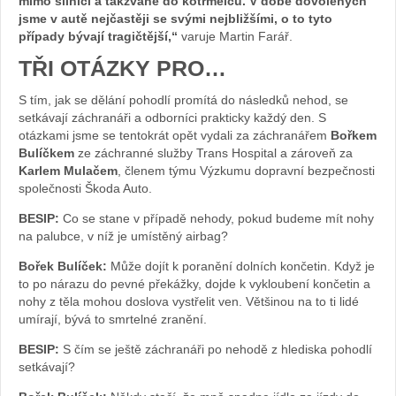
mimo silnici a takzvaně do kotrmelců. V době dovolených
jsme v autě nejčastěji se svými nejbližšími, o to tyto
případy bývají tragičtější,“
varuje Martin Farář.
TŘI OTÁZKY PRO…
S tím, jak se dělání pohodlí promítá do následků nehod, se
setkávají záchranáři a odborníci prakticky každý den. S
otázkami jsme se tentokrát opět vydali za záchranářem
Bořkem
Bulíčkem
ze záchranné služby Trans Hospital a zároveň za
Karlem Mulačem
, členem týmu Výzkumu dopravní bezpečnosti
společnosti Škoda Auto.
BESIP:
Co se stane v případě nehody, pokud budeme mít nohy
na palubce, v níž je umístěný airbag?
Bořek Bulíček:
Může dojít k poranění dolních končetin. Když je
to po nárazu do pevné překážky, dojde k vykloubení končetin a
nohy z těla mohou doslova vystřelit ven. Většinou na to ti lidé
umírají, bývá to smrtelné zranění.
BESIP:
S čím se ještě záchranáři po nehodě z hlediska pohodlí
setkávají?