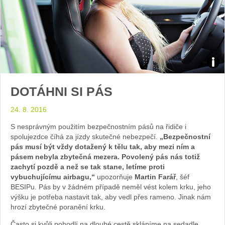
Zdroj
DOTÁHNI SI PÁS
arch
24. 8. 2016
web
S nesprávným použitím bezpečnostním pásů na řidiče i
spolujezdce číhá za jízdy skutečné nebezpečí.
„Bezpečnostní
pás musí být vždy dotažený k tělu tak, aby mezi ním a
pásem nebyla zbytečná mezera. Povolený pás nás totiž
zachytí pozdě a než se tak stane, letíme proti
vybuchujícímu airbagu,“
upozorňuje
Martin Farář
, šéf
BESIPu. Pás by v žádném případě neměl vést kolem krku, jeho
výšku je potřeba nastavit tak, aby vedl přes rameno. Jinak nám
hrozí zbytečné poranění krku.
Často si kvůli pohodlí na dlouhé cestě sklápíme na sedadle