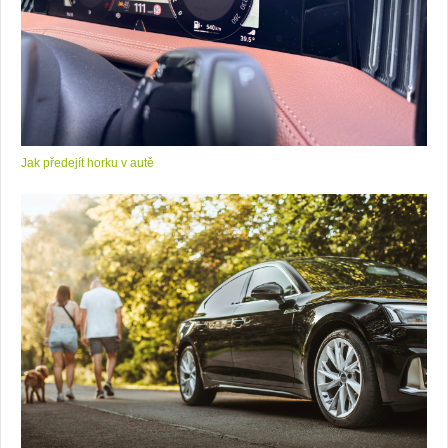
Jak předejít horku v autě