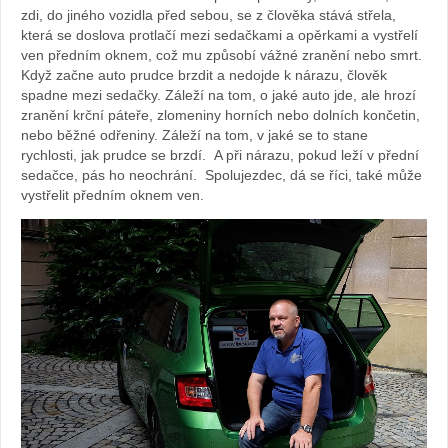
zdi, do jiného vozidla před sebou, se z člověka stává střela,
která se doslova protlačí mezi sedačkami a opěrkami a vystřelí
ven předním oknem, což mu způsobí vážné zranění nebo smrt.
Když začne auto prudce brzdit a nedojde k nárazu, člověk
spadne mezi sedačky. Záleží na tom, o jaké auto jde, ale hrozí
zranění krční páteře, zlomeniny horních nebo dolních končetin,
nebo běžné odřeniny. Záleží na tom, v jaké se to stane
rychlosti, jak prudce se brzdí. A při nárazu, pokud leží v přední
sedačce, pás ho neochrání. Spolujezdec, dá se říci, také může
vystřelit předním oknem ven.