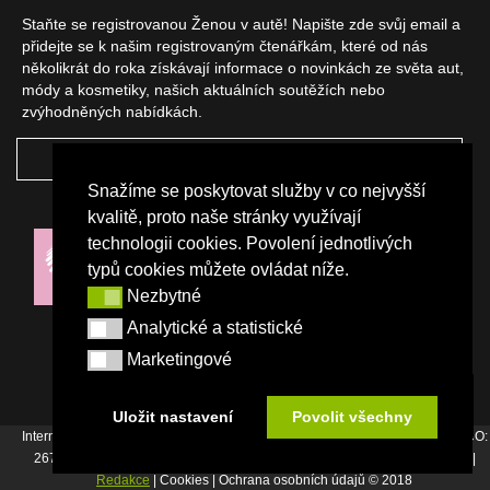
Staňte se registrovanou Ženou v autě! Napište zde svůj email a
přidejte se k našim registrovaným čtenářkám, které od nás
několikrát do roka získávají informace o novinkách ze světa aut,
módy a kosmetiky, našich aktuálních soutěžích nebo
zvýhodněných nabídkách.
ODEBÍRAT
Snažíme se poskytovat služby v co nejvyšší
NAŠI PARTNEŘI
kvalitě, proto naše stránky využívají
technologii cookies. Povolení jednotlivých
typů cookies můžete ovládat níže.
Nezbytné
Nezbytné
Analytické a statistické
Analytické a statistické
Marketingové
Marketingové
Uložit nastavení
Povolit všechny
Internetový magazín Žena v autě vydává vydavatelství Srdce Evropy s.r.o., IČO:
26744007, Bořivojova 17, Praha 3, Tel. : +420 222 726 364 |
Napište nám
|
Redakce
| Cookies | Ochrana osobních údajů © 2018