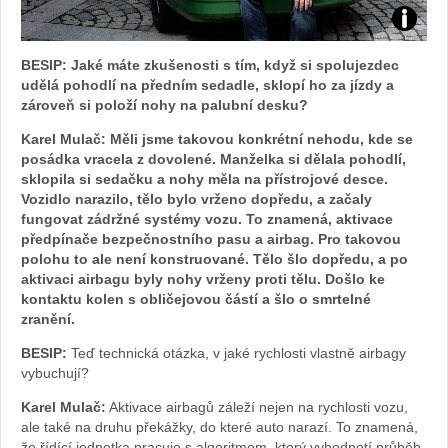
Foto:
BESIP: Jaké máte zkušenosti s tím, když si spolujezdec
archiv
udělá pohodlí na předním sedadle, sklopí ho za jízdy a
zároveň si položí nohy na palubní desku?
webu
Karel Mulač: Měli jsme takovou konkrétní nehodu, kde se
posádka vracela z dovolené. Manželka si dělala pohodlí,
sklopila si sedačku a nohy měla na přístrojové desce.
Vozidlo narazilo, tělo bylo vrženo dopředu, a začaly
fungovat zádržné systémy vozu. To znamená, aktivace
předpínače bezpečnostního pasu a airbag. Pro takovou
polohu to ale není konstruované. Tělo šlo dopředu, a po
aktivaci airbagu byly nohy vrženy proti tělu. Došlo ke
kontaktu kolen s obličejovou částí a šlo o smrtelné
zranění.
BESIP:
Teď technická otázka, v jaké rychlosti vlastně airbagy
vybuchují?
Karel Mulač:
Aktivace airbagů záleží nejen na rychlosti vozu,
ale také na druhu překážky, do které auto narazí. To znamená,
že řídící jednotka pracuje s algoritmem, který vyhodnotí průběh