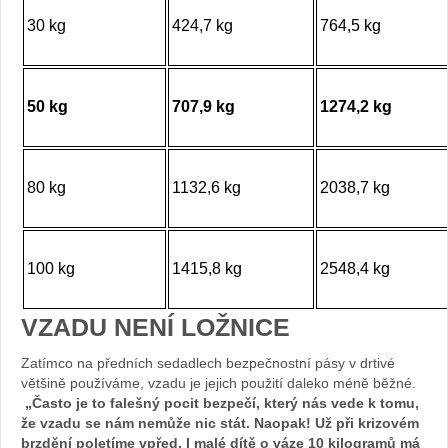
30 kg
424,7 kg
764,5 kg
50 kg
707,9 kg
1274,2 kg
80 kg
1132,6 kg
2038,7 kg
100 kg
1415,8 kg
2548,4 kg
VZADU NENÍ LOŽNICE
Zatímco na předních sedadlech bezpečnostní pásy v drtivé
většině používáme, vzadu je jejich použití daleko méně běžné.
„Často je to falešný pocit bezpečí, který nás vede k tomu,
že vzadu se nám nemůže nic stát. Naopak! Už při krizovém
brzdění poletíme vpřed. I malé dítě o váze 10 kilogramů má