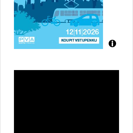
Přijďte
na
konferenci