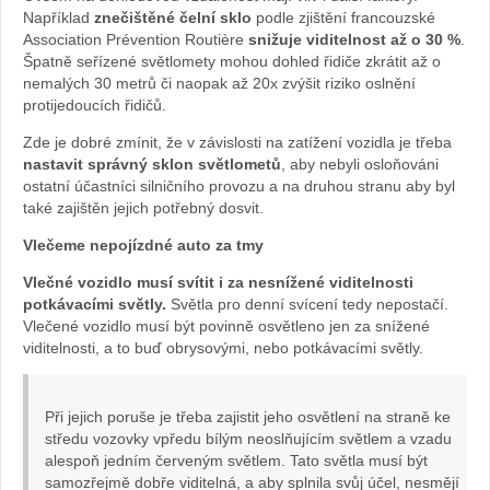
Například
znečištěné čelní sklo
podle zjištění francouzské
Association Prévention Routière
snižuje viditelnost až o 30 %
.
Špatně seřízené světlomety mohou dohled řidiče zkrátit až o
nemalých 30 metrů či naopak až 20x zvýšit riziko oslnění
protijedoucích řidičů.
Zde je dobré zmínit, že v závislosti na zatížení vozidla je třeba
nastavit správný sklon světlometů
, aby nebyli osloňováni
ostatní účastníci silničního provozu a na druhou stranu aby byl
také zajištěn jejich potřebný dosvit.
Vlečeme nepojízdné auto za tmy
Vlečné vozidlo musí svítit i za nesnížené viditelnosti
potkávacími světly.
Světla pro denní svícení tedy nepostačí.
Vlečené vozidlo musí být povinně osvětleno jen za snížené
viditelnosti, a to buď obrysovými, nebo potkávacími světly.
Při jejich poruše je třeba zajistit jeho osvětlení na straně ke
středu vozovky vpředu bílým neoslňujícím světlem a vzadu
alespoň jedním červeným světlem. Tato světla musí být
samozřejmě dobře viditelná, a aby splnila svůj účel, nesmějí