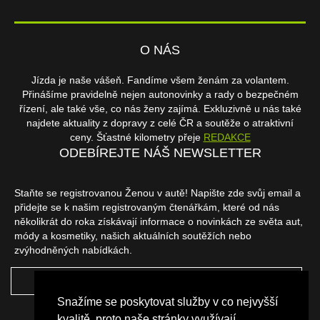
O NÁS
Jízda je naše vášeň. Fandíme všem ženám za volantem.
Přinášíme pravidelně nejen autonovinky a rady o bezpečném
řízení, ale také vše, co nás ženy zajímá. Exkluzivně u nás také
najdete aktuality z dopravy z celé ČR a soutěže o atraktivní
ceny. Šťastné kilometry přeje
REDAKCE
ODEBÍREJTE NÁŠ NEWSLETTER
Staňte se registrovanou Ženou v autě! Napište zde svůj email a
přidejte se k našim registrovaným čtenářkám, které od nás
několikrát do roka získávají informace o novinkách ze světa aut,
módy a kosmetiky, našich aktuálních soutěžích nebo
zvýhodněných nabídkách.
ODEBÍRAT
Snažíme se poskytovat služby v co nejvyšší
NAŠI PARTNEŘI
kvalitě, proto naše stránky využívají