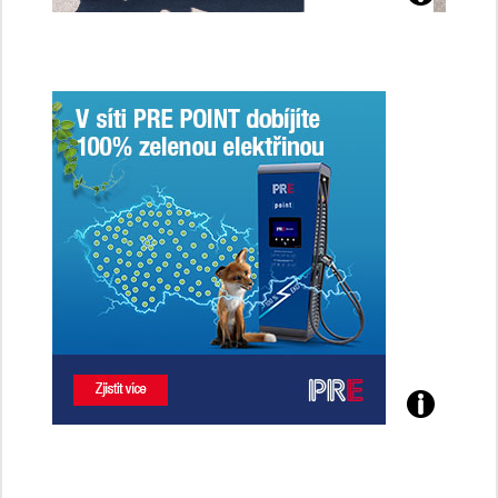
Jaké
jsme
ženy-
řidičky
Poznejte
všechny