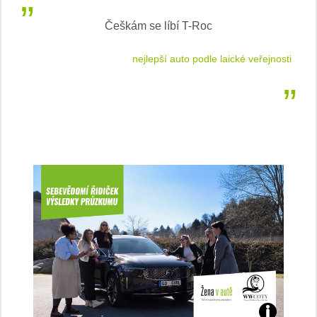
Inteligentní průvodce světem elektromobility
jnosti
sleduj náš web ELenka.cz