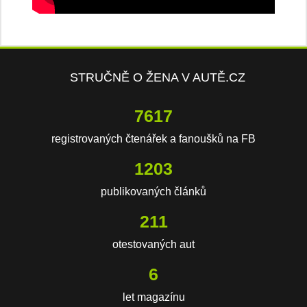
STRUČNĚ O ŽENA V AUTĚ.CZ
12082
registrovaných čtenářek a fanoušků na FB
1908
publikovaných článků
336
otestovaných aut
9
let magazínu