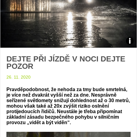
Zdroj
DEJTE PŘI JÍZDĚ V NOCI DEJTE
arch
POZOR
web
26. 11. 2020
Pravděpodobnost, že nehoda za tmy bude smrtelná,
je více než dvakrát vyšší než za dne.
Nesprávně
seřízené světlomety snižují dohlednost až o 30 metrů,
mohou však také až 20x zvýšit riziko oslnění
protijedoucích řidičů.
Neustále je třeba připomínat
základní zásadu bezpečného pohybu v silničním
provozu „vidět a být viděn“.