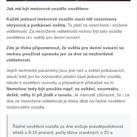
Jak má být motorové vozidlo osvětleno
archiv
Každé jedoucí motorové vozidlo musí mít rozsvícena
obrysová a potkávací světla.
To platí za nesnížené i snížené
webu
viditelnosti. Za nesnížené viditelnosti mohou být tato vozidla
osvětlena tzv. světly pro denní svícení.
Zde je třeba připomenout, že světla pro denní svícení se
mohou používat opravdu jen za dne za nezhoršené
viditelnosti.
Jejich technické parametry jsou jiné než u světel potkávacích,
slouží totiž jen ke zvýraznění přední části jedoucího vozidla,
nikoliv k osvětlení vozovky a případných překážek na ní.
Nemohou tedy být použita např. za svítání, soumraku,
deště, mlhy či při jízdě v tunelu.
Je namístě zdůraznit, že i za
dne za nesnížené viditelnosti je třeba dbát na řádné osvětlení
motorového vozidla.
Řádné osvětlení vozidla za dne snižuje pravděpodobnost
střetů o 8-15 procent, počty těžce zraněných o 20 a