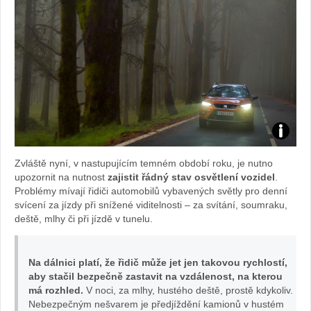
Foto:
Zvláště nyní, v nastupujícím temném období roku, je nutno
archiv
upozornit na nutnost
zajistit řádný stav osvětlení vozidel
.
Problémy mívají řidiči automobilů vybavených světly pro denní
webu
svícení za jízdy při snížené viditelnosti – za svítání, soumraku,
deště, mlhy či při jízdě v tunelu.
Na dálnici platí, že řidič může jet jen takovou rychlostí,
aby stačil bezpečně zastavit na vzdálenost, na kterou
má rozhled.
V noci, za mlhy, hustého deště, prostě kdykoliv.
Nebezpečným nešvarem je předjíždění kamionů v hustém