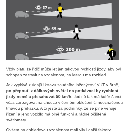
Foto:
Vždy platí, že řidič může jet jen takovou rychlostí jízdy, aby byl
archiv
schopen zastavit na vzdálenost, na kterou má rozhled.
webu
Jak vyplývá z údajů Ústavu soudního inženýrství VUT v Brně,
po přepnutí z dálkových světel na potkávací by rychlost
jízdy neměla přesahovat 50 km/h.
Jedině tak má šofér šanci
včas zareagovat na chodce v černém oblečení či neoznačenou
tmavou překážku. A to ještě za podmínky, že se plně věnuje
řízení a jeho vozidlo má plně funkční a řádně očištěné
světlomety.
Ovšem na dohledovou vzdálenost mají vliv i další faktory.