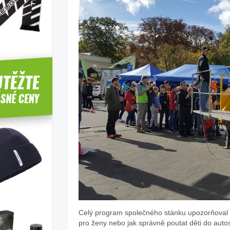
Celý program společného stánku upozorňoval n
pro ženy nebo jak správně poutat děti do aut