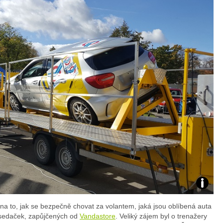
Foto:
a to, jak se bezpečně chovat za volantem, jaká jsou oblíbená auta
archiv
osedaček, zapůjčených od
Vandastore
. Veliký zájem byl o trenažery