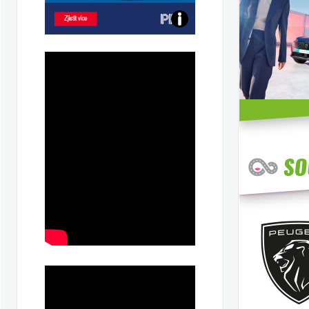
Poznejte
všechny
dobíjecí
stanice
PRE