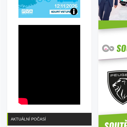
Přijďte
na
konferenci
AKTUÁLNÍ POČASÍ