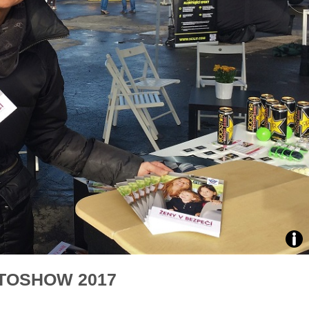
áklady správného poutání
Zabavte děti na cestách
autosedačky
překvapivé rady pro bezpečnou
stručně o autosedačkách
Foto
UTOSHOW 2017
Sab
Kvá