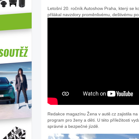
Letošní 20. ročník Autoshow Praha, který se ko
přilákal navzdory proměnlivému, deštivému po
Redakce magazínu Žena v autě.cz zajistila n
program pro ženy a děti. U této příležitosti v
správné a bezpečné jízdě.