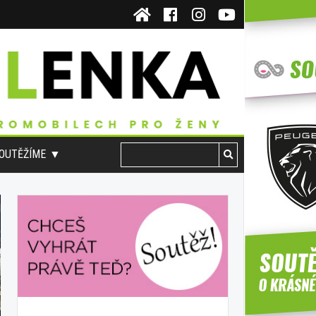
OUTĚŽÍME