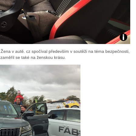
Foto:
ena v autě. cz spočíval především v soutěži na téma bezpečnosti,
Sabina
aměřil se také na ženskou krásu.
Kvášov