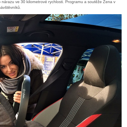
o nárazu ve 30 kilometrové rychlosti. Programu a soutěže Žena v
webu
návštěvníků.