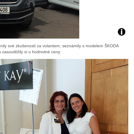
Foto:
yměnily své zkušenosti za volantem, seznámily s modelem ŠKODA
Sabina
 zasoutěžily si o hodnotné ceny.
Kvášov