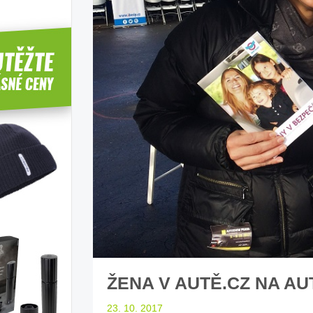
íbí T-Roc
Inteligentní průvodce světem
Z
elektromobility
dle laické veřejnosti
sleduj náš web ELenka.cz
ŽENA V AUTĚ.CZ NA A
23. 10. 2017