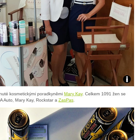
Foto:
ytnuté kosmetickými poradkyněmi
Mary Kay
. Celkem 1091 žen se
archiv
A Auto, Mary Kay, Rockstar a
ZasPas
.
webu