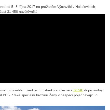
nal od 5.-8. října 2017 na pražském Výstavišti v Holešovicích,
časí 31 456 návštěvníků.
a svém rozsáhlém venkovním stánku společně s
BESIP
doprovodný
ydal BESIP také speciální brožuru Ženy v bezpečí pojednávající o