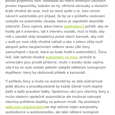
pořídit příjemnou vůni, naskládat do všech drobných úložných
prostor kapesníčky, balzám na rty, vlhčené ubrousky a sluneční
brýle vhodné do auta, muž se stará spíše o to, kam umístí
návod k automobilu pro případ, že by se v průběhu cestování
vyskytla na automobilu závada, kterou je zapotřebí okamžitě
odstranit. Ženu zajímá, jakou barvu
autokoberců
pořídit, aby se
hodily jak k exteriéru, tak k interiéru vozidla, muž si hlídá, aby
měl v zásobě vždy dostatečný počet všech žárovek, aby měl
v autě po ruce vždy vhodné nářadí a aby s sebou vždy vozil
alespoň jednu bezpečnostní reflexní vestu (dle ženy
samozřejmě v barvě, která se bude hodit k automobilu!). Žena
řeší, kde sehnat vhodné
autopotahy na míru
, protože ty
univerzální jsou prostě příšerné, muže v koutku duše zajímá,
zda-li by se auto nedalo jakkoliv vylepšit některým tuningovým
doplňkem, který by obdivovali přátelé a kamarádi.
V pohledu ženy a muže na automobil by se dalo pokračovat
ještě dlouho a pravděpodobně by každý čtenář mohl doplnit
další a další pravdivé řádky. Společnou věcí pro všechny ženy a
muže vlastnící společně automobil je ale možnost nakoupit
všechny potřebné doplňky na jednom místě. Na stránkách
www.vopi.cz/autopotahy/
se dají sehnat nejen autopotahy,
autokoberce a autokosmetika, ale také některé tuningové