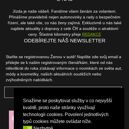
Jízda je naše vášeň. Fandíme všem ženám za volantem.
Přinášíme pravidelně nejen autonovinky a rady o bezpečném
řízení, ale také vše, co nás ženy zajímá. Exkluzivně u nás také
najdete aktuality z dopravy z celé ČR a soutěže o atraktivní
ceny. Šťastné kilometry přeje
REDAKCE
ODEBÍREJTE NÁŠ NEWSLETTER
Staňte se registrovanou Ženou v autě! Napište zde svůj email a
přidejte se k našim registrovaným čtenářkám, které od nás
několikrát do roka získávají informace o novinkách ze světa aut,
módy a kosmetiky, našich aktuálních soutěžích nebo
zvýhodněných nabídkách.
ODEBÍRAT
Snažíme se poskytovat služby v co nejvyšší
NAŠI PARTNEŘI
kvalitě, proto naše stránky využívají
technologii cookies. Povolení jednotlivých
typů cookies můžete ovládat níže.
Nezbytné