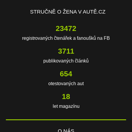
STRUČNĚ O ŽENA V AUTĚ.CZ
23472
registrovaných čtenářek a fanoušků na FB
3711
publikovaných článků
654
otestovaných aut
18
let magazínu
O NÁS