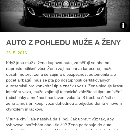
Zdroj
AUTO Z POHLEDU MUŽE A ŽENY
arch
26. 5. 2016
web
Když jdou muž a žena kupovat auto, zaměřují se oba na
naprosto odlišné věci. Ženu zajímá barva karoserie, muže
obsah motoru, žena se zajímá o bezpečnost automobilu a o
počet airbagů, muž se ptá po dostupnosti certifikovaných
autoservisů pro konkrétní tip a značku vozu. Žena sleduje krásu
interiéru vozu, muže zajímají technické záležitosti tipu umístění
řadicí páky a možnost nastavení volantu. S trochou štěstí se
žena a muž při koupi vozu dohodnou a odjedou domů v novém
čtyřkolém miláčkovi.
V tuhle chvíli ale nastává další boj. Jak upravit vůz tak, aby
vyhovoval potřebám obou řidičů? Žena potřebuje do auta