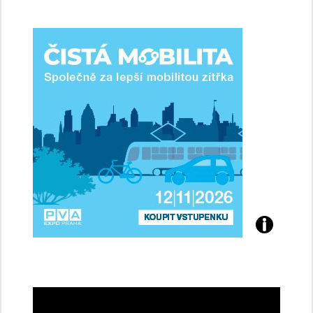
jsme
ženy-
řidičky
Přijďte
na
konferenci