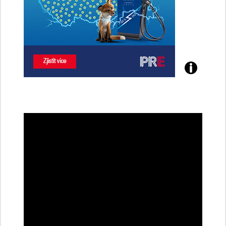
Poznejte
všechny
dobíjecí
stanice
PRE