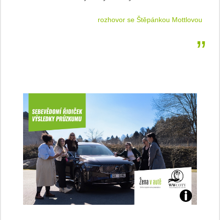
 jízdu
rozhovor se Štěpánkou Mottlovou
Jaké