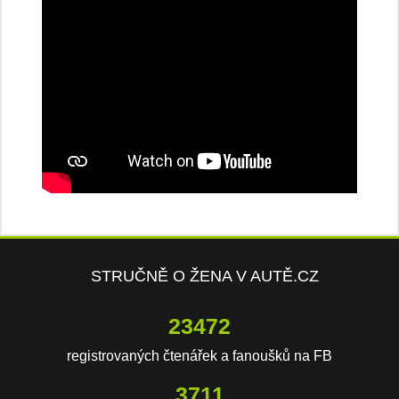
STRUČNĚ O ŽENA V AUTĚ.CZ
23472
registrovaných čtenářek a fanoušků na FB
3711