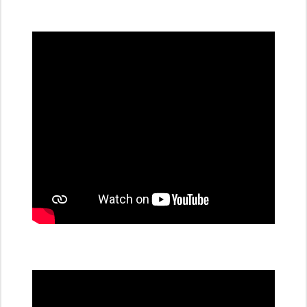
všechny
dobíjecí
stanice
PRE