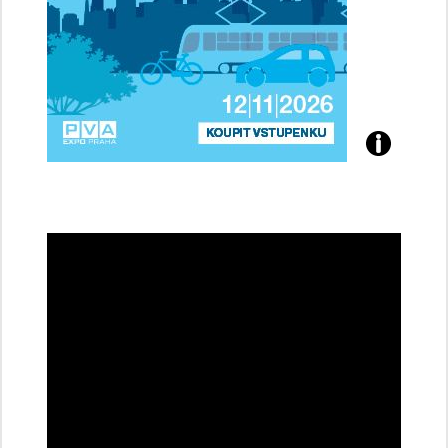
Přijďte
na
konferenci