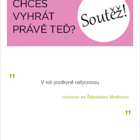
V roli jezdkyně rallycrossu
LEA
 jízdu
rozhovor se Štěpánkou Mottlovou