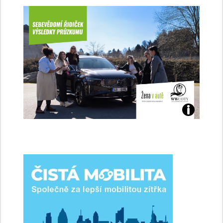
Jaké
jsme
ženy-
řidičky