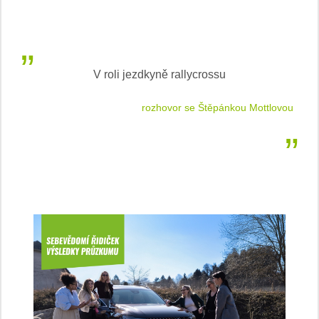
V roli jezdkyně rallycrossu
LEA
 jízdu
rozhovor se Štěpánkou Mottlovou