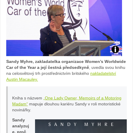
Sandy
Sandy Myhre, zakladatelka organizace Women’s Worldwide
Myhre
Car of the Year a její čestná předsedkyně
, uvedla svou knihu
na celosvětový trh prostřednictvím britského
nakladatelství
Austin Macauley.
introducing
Women’s
Kniha s názvem
„One Lady Owner, Memoirs of a Motoring
Madam“
mapuje dlouhou kariéru Sandy v roli motoristické
World
novinářky.
Car
Sandy
analyzuj
e, proč
of