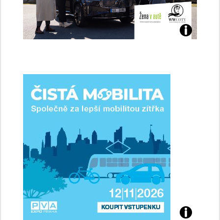
Jaké
jsme
ženy-
řidičky
Přijďte