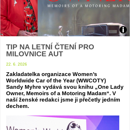
San
TIP NA LETNÍ ČTENÍ PRO
Myhr
MILOVNICE AUT
foto
22. 6. 2026
Zakladatelka organizace Women’s
Worldwide Car of the Year (WWCOTY)
Sandy Myhre vydává svou knihu „One Lady
Owner, Memoirs of a Motoring Madam“. V
naší ženské redakci jsme ji přečetly jedním
dechem.