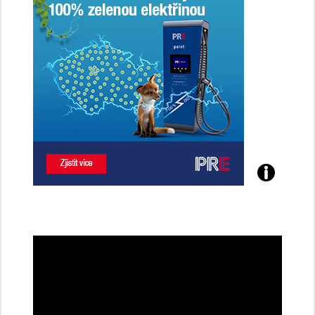
Poznejte
všechny
dobíjecí
stanice
PRE