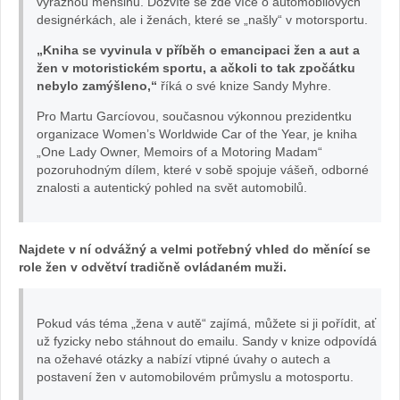
Show,
výraznou menšinu. Dozvíte se zde více o automobilových
designérkách, ale i ženách, které se „našly“ v motorsportu.
May
„Kniha se vyvinula v příběh o emancipaci žen a aut a
žen v motoristickém sportu, a ačkoli to tak zpočátku
2019.
nebylo zamýšleno,“
říká o své knize Sandy Myhre.
Pro Martu Garcíovou, současnou výkonnou prezidentku
organizace Women’s Worldwide Car of the Year, je kniha
„One Lady Owner, Memoirs of a Motoring Madam“
pozoruhodným dílem, které v sobě spojuje vášeň, odborné
znalosti a autentický pohled na svět automobilů.
Najdete v ní odvážný a velmi potřebný vhled do měnící se
role žen v odvětví tradičně ovládaném muži.
Pokud vás téma „žena v autě“ zajímá, můžete si ji pořídit, ať
už fyzicky nebo stáhnout do emailu. Sandy v knize odpovídá
na ožehavé otázky a nabízí vtipné úvahy o autech a
postavení žen v automobilovém průmyslu a motosportu.