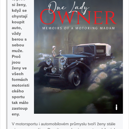
si ženy,
když se
the
chystají
koupit
Year
auto,
vždy
to
berou s
sebou
muže.
the
Proč
jsou
audience
ženy ve
všech
at
formách
motoristi
the
ckého
sportu
tak málo
London
zastoup
eny.
Motor
V motorsportu i automobilovém průmyslu tvoří ženy stále