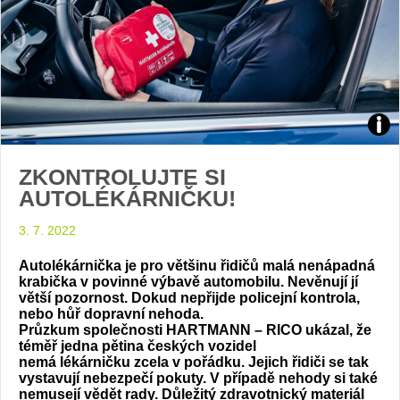
HAR
ZKONTROLUJTE SI
RIC
AUTOLÉKÁRNIČKU!
3. 7. 2022
Autolékárnička je pro většinu řidičů malá nenápadná
krabička v povinné výbavě automobilu. Nevěnují jí
větší pozornost. Dokud nepřijde policejní kontrola,
nebo hůř dopravní nehoda.
Průzkum společnosti HARTMANN – RICO ukázal, že
téměř jedna pětina českých vozidel
nemá lékárničku zcela v pořádku. Jejich řidiči se tak
vystavují nebezpečí pokuty. V případě nehody si také
nemusejí vědět rady. Důležitý zdravotnický materiál