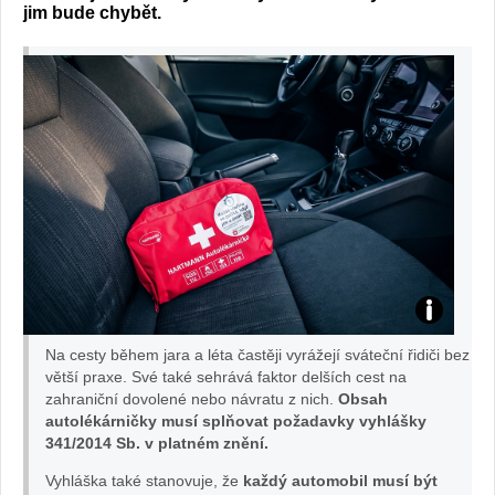
jim bude chybět.
Foto:
Na cesty během jara a léta častěji vyrážejí sváteční řidiči bez
HARTMAN
větší praxe. Své také sehrává faktor delších cest na
zahraniční dovolené nebo návratu z nich.
Obsah
autolékárničky musí splňovat požadavky vyhlášky
RICO
341/2014 Sb. v platném znění.
Vyhláška také stanovuje, že
každý automobil musí být