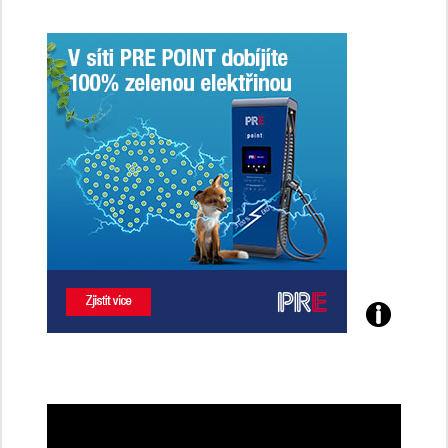
Poznejte
všechny
dobíjecí