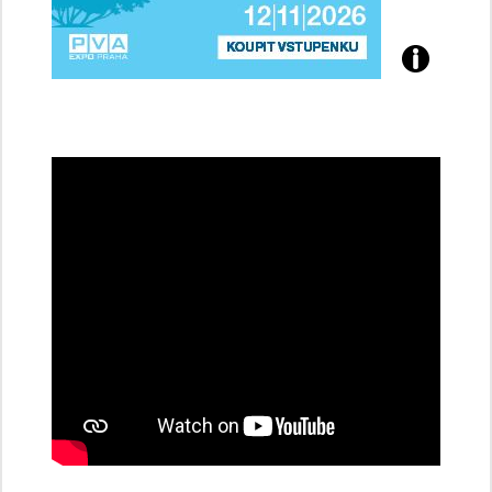
Přijďte
na
konferenci