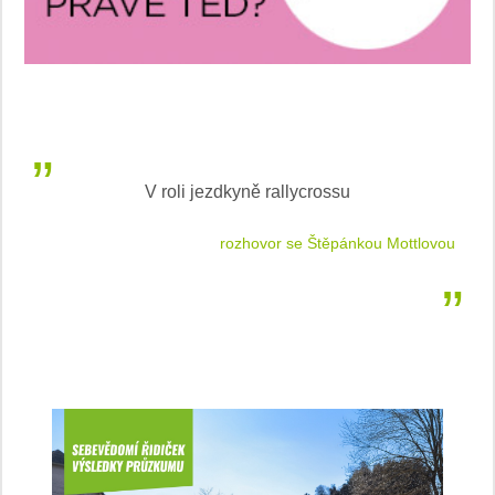
LEAF od Nissan je Světovým ženským autem roku
tlovou
podle WWCOTY