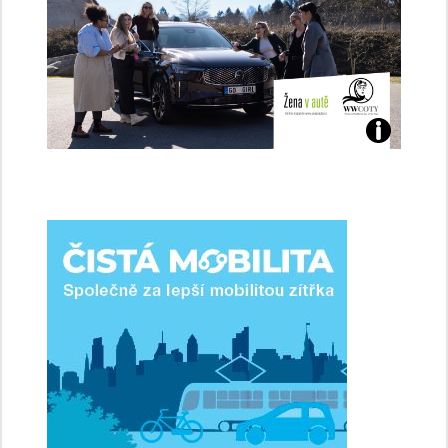
Jaké
jsme
ženy-
řidičky