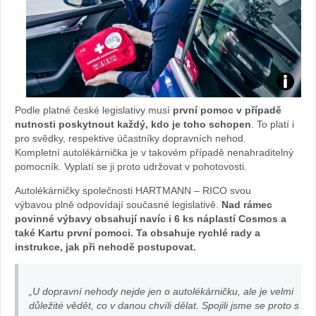
Foto.
Podle platné české legislativy musí
první pomoc v případě
HARTM
nutnosti poskytnout každý, kdo je toho schopen
. To platí i
pro svědky, respektive účastníky dopravních nehod.
Kompletní autolékárnička je v takovém případě nenahraditelný
RICO
pomocník. Vyplatí se ji proto udržovat v pohotovosti.
Autolékárničky společnosti HARTMANN – RICO svou
výbavou plně odpovídají současné legislativě.
Nad rámec
povinné výbavy obsahují navíc i 6 ks náplastí Cosmos a
také Kartu první pomoci. Ta obsahuje rychlé rady a
instrukce, jak při nehodě postupovat.
„U dopravní nehody nejde jen o autolékárničku, ale je velmi
důležité vědět, co v danou chvíli dělat. Spojili jsme se proto s