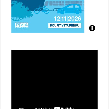
Přijďte
na
konferenci