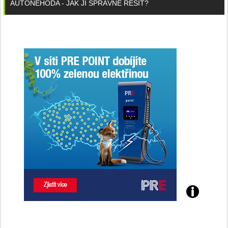
AUTONEHODA - JAK JI SPRÁVNĚ ŘEŠIT?
Poznejte
všechny