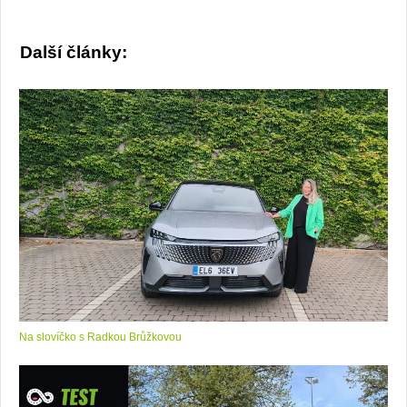
Další články:
Na slovíčko s Radkou Brůžkovou