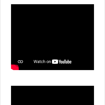
dobíjecí
stanice
PRE