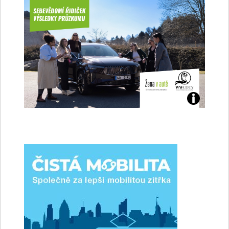
Jaké
jsme
ženy-
řidičky