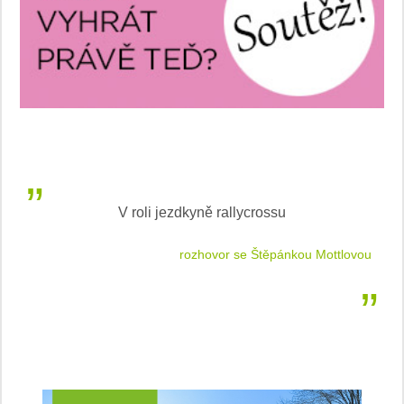
V roli jezdkyně rallycrossu
LEA
 jízdu
rozhovor se Štěpánkou Mottlovou