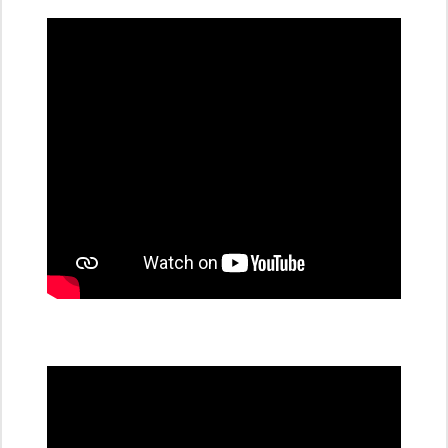
dobíjecí
stanice
PRE