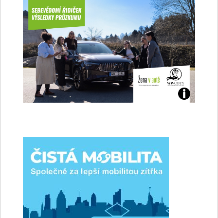
Jaké
jsme
ženy-
řidičky