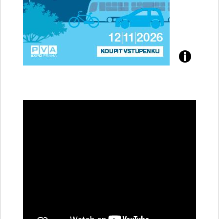
Přijďte
na
konferenci