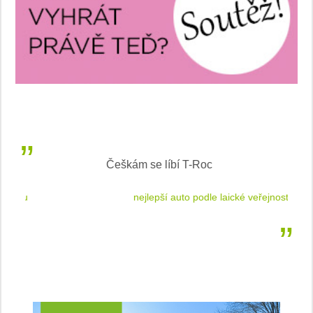
Češkám se líbí T-Roc
 cestu
nejlepší auto podle laické veřejnosti