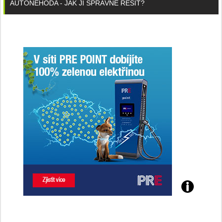
AUTONEHODA - JAK JI SPRÁVNĚ ŘEŠIT?
Poznejte
všechny