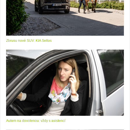
Zbrusu nové SUV: KIA Seltos
Autem na dovolenou: vždy s asistencí