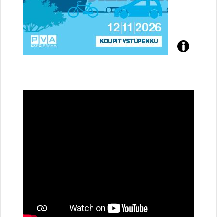
Přijďte
na
konferenci