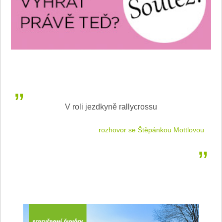
V roli jezdkyně rallycrossu
LEA
 jízdu
rozhovor se Štěpánkou Mottlovou