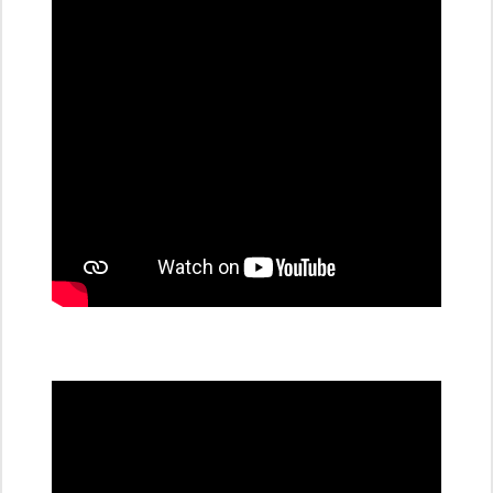
dobíjecí
stanice
PRE