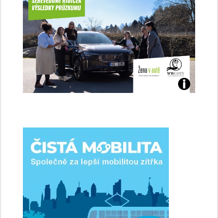
Jaké
jsme
ženy-
řidičky