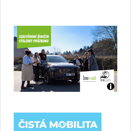
Jaké
jsme
ženy-
řidičky