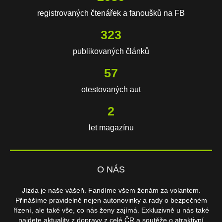
registrovaných čtenářek a fanoušků na FB
697
publikovaných článků
122
otestovaných aut
4
let magazínu
O NÁS
Jízda je naše vášeň. Fandíme všem ženám za volantem.
Přinášíme pravidelně nejen autonovinky a rady o bezpečném
řízení, ale také vše, co nás ženy zajímá. Exkluzivně u nás také
najdete aktuality z dopravy z celé ČR a soutěže o atraktivní