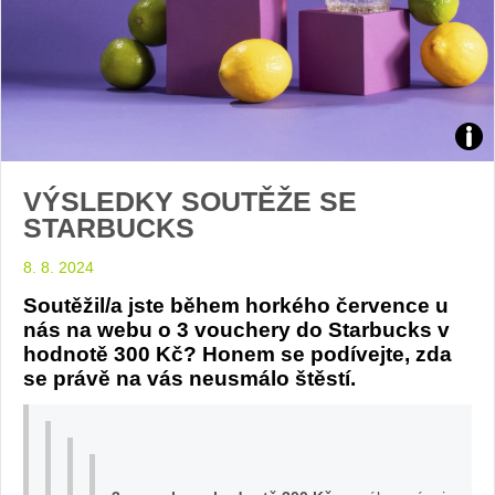
foto
VÝSLEDKY SOUTĚŽE SE
Star
STARBUCKS
8. 8. 2024
Soutěžil/a jste během horkého července u
nás na webu o 3 vouchery do Starbucks v
hodnotě 300 Kč? Honem se podívejte, zda
se právě na vás neusmálo štěstí.