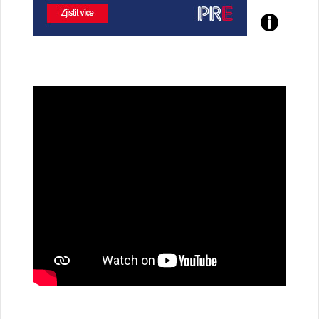
Poznejte
všechny
dobíjecí
stanice
PRE