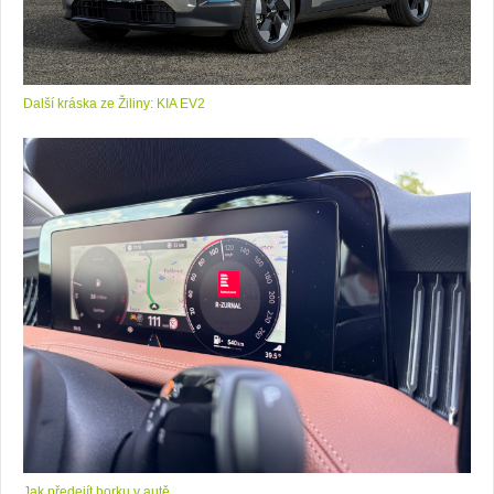
Další kráska ze Žiliny: KIA EV2
Jak předejít horku v autě