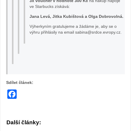
3x voucher v hodnotě 300 Kč
na nákup nápoje
ve Starbucks získává:
Jana Levá, Jitka Kubištová a Olga Dobrovolná.
Výherkyním gratulujeme a žádáme je, aby se o
výhru přihlásily na email sabina@srdce.evropy.cz.
Sdílet článek:
Facebook
Další články: