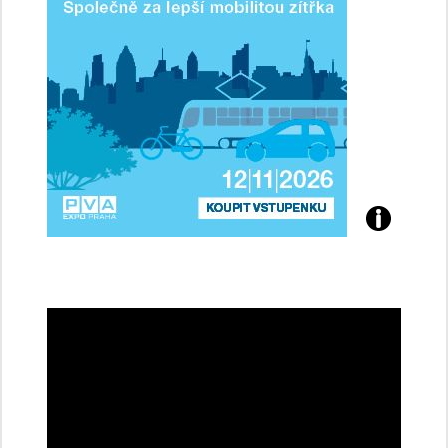
Přijďte
na
konferenci