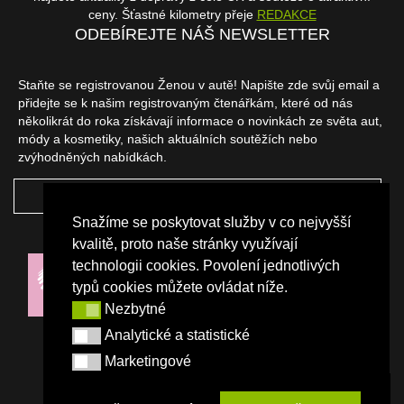
ceny. Šťastné kilometry přeje
REDAKCE
ODEBÍREJTE NÁŠ NEWSLETTER
Staňte se registrovanou Ženou v autě! Napište zde svůj email a
přidejte se k našim registrovaným čtenářkám, které od nás
několikrát do roka získávají informace o novinkách ze světa aut,
módy a kosmetiky, našich aktuálních soutěžích nebo
zvýhodněných nabídkách.
ODEBÍRAT
Snažíme se poskytovat služby v co nejvyšší
NAŠI PARTNEŘI
kvalitě, proto naše stránky využívají
technologii cookies. Povolení jednotlivých
typů cookies můžete ovládat níže.
Nezbytné
Nezbytné
Analytické a statistické
Analytické a statistické
Marketingové
Marketingové