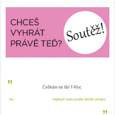
Češkám se líbí T-Roc
 cestu
nejlepší auto podle laické veřejnosti