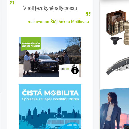
V roli jezdkyně rallycrossu
LEAF od Nissa
ženským a
 jízdu
rozhovor se Štěpánkou Mottlovou
Jaké
jsme
ženy-
řidičky