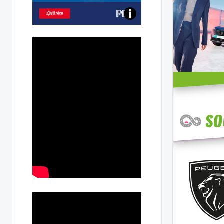
Poznejte
všechny
dobíjecí
stanice
PRE