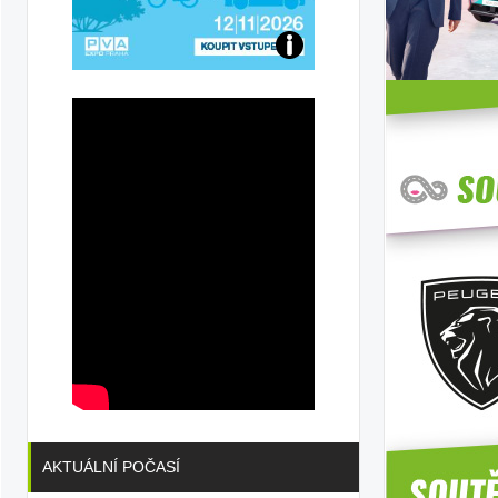
Přijďte
na
konferenci
AKTUÁLNÍ POČASÍ