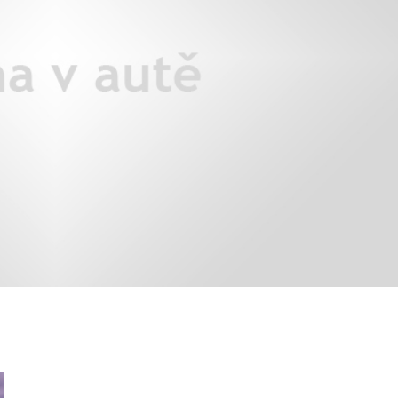
áklady správného poutání
Zabavte děti na cestách
autosedačky
překvapivé rady pro bezpečnou
stručně o autosedačkách