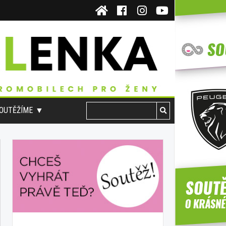
OUTĚŽÍME