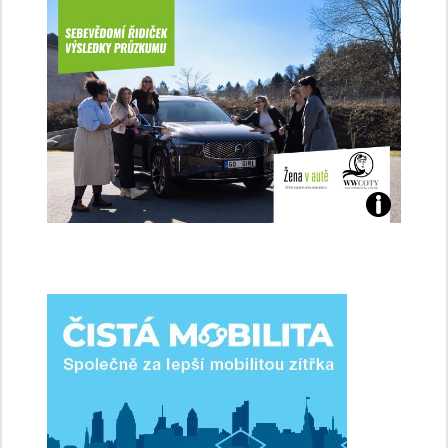
Jaké
jsme
ženy-
řidičky