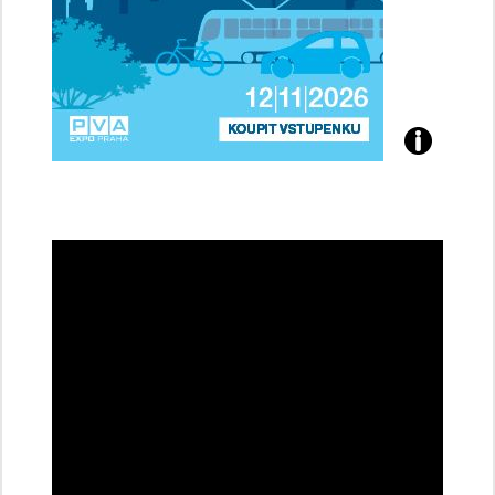
Přijďte
na
konferenci