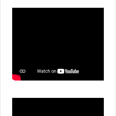
dobíjecí
stanice
PRE