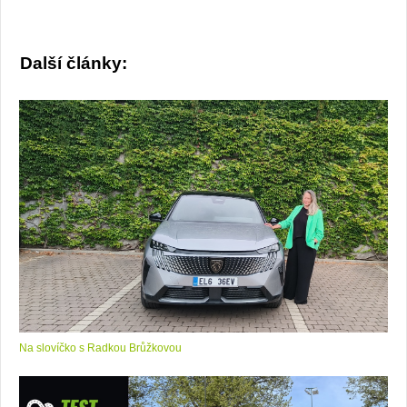
Další články:
Na slovíčko s Radkou Brůžkovou