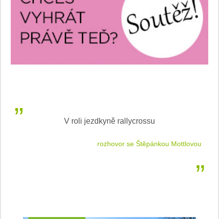
V roli jezdkyně rallycrossu
LEA
 jízdu
rozhovor se Štěpánkou Mottlovou