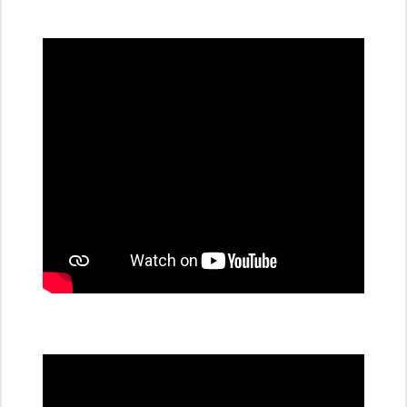
všechny
dobíjecí
stanice
PRE