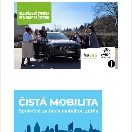
Jaké
jsme
ženy-
řidičky