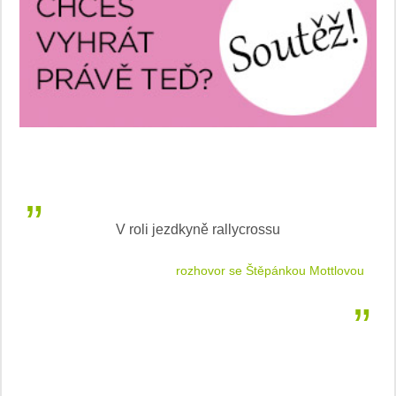
V roli jezdkyně rallycrossu
LEA
 jízdu
rozhovor se Štěpánkou Mottlovou