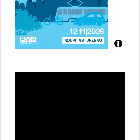
Přijďte
na
konferenci