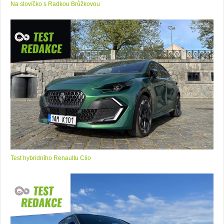
Na slovíčko s Radkou Brůžkovou
Test hybridního Renaultu Clio