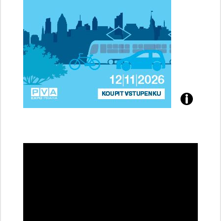
Přijďte
na
konferenci