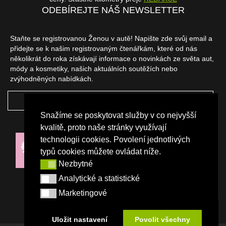
ODEBÍREJTE NÁŠ NEWSLETTER
Staňte se registrovanou Ženou v autě! Napište zde svůj email a
přidejte se k našim registrovaným čtenářkám, které od nás
několikrát do roka získávají informace o novinkách ze světa aut,
módy a kosmetiky, našich aktuálních soutěžích nebo
zvýhodněných nabídkách.
ODEBÍRAT
Snažíme se poskytovat služby v co nejvyšší
NAŠI PARTNEŘI
kvalitě, proto naše stránky využívají
technologii cookies. Povolení jednotlivých
typů cookies můžete ovládat níže.
Nezbytné
Nezbytné
Analytické a statistické
Analytické a statistické
Marketingové
Marketingové
Uložit nastavení
Povolit všechny