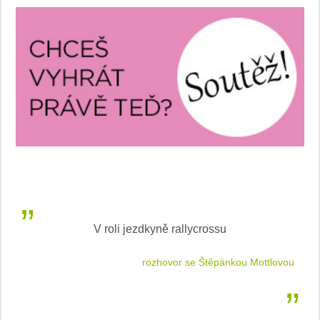
V roli jezdkyně rallycrossu
LEA
 jízdu
rozhovor se Štěpánkou Mottlovou