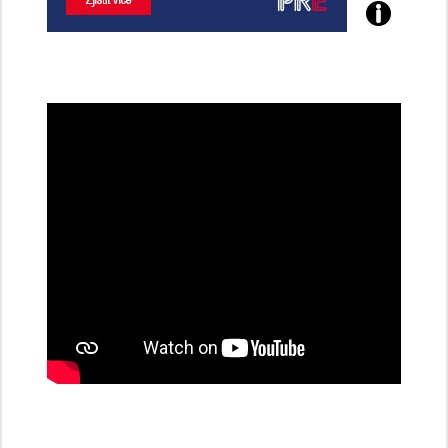
Poznejte
všechny
dobíjecí
stanice
PRE