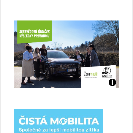
Jaké
jsme
ženy-
řidičky