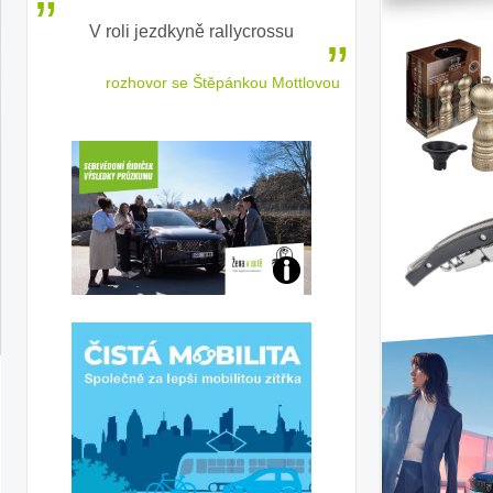
V roli jezdkyně rallycrossu
LEAF od Nissa
ženským a
 jízdu
rozhovor se Štěpánkou Mottlovou
Jaké
jsme
ženy-
řidičky