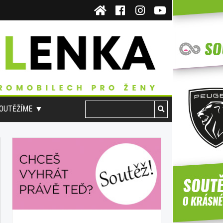
OUTĚŽÍME