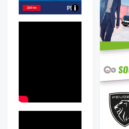
Poznejte
všechny
dobíjecí
stanice
PRE