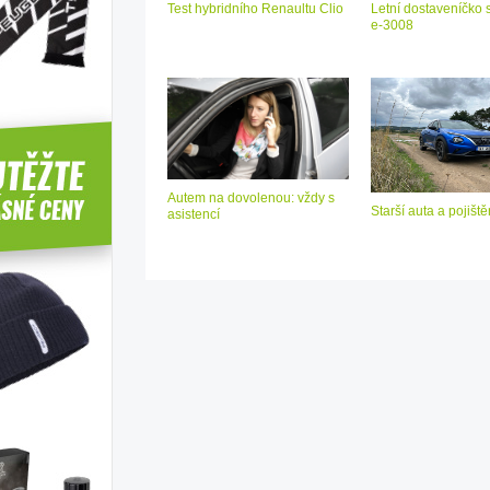
Test hybridního Renaultu Clio
Letní dostaveníčko 
e-3008
Autem na dovolenou: vždy s
Starší auta a pojiště
asistencí