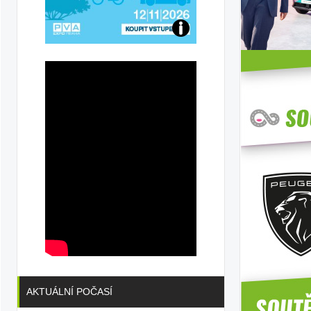
Přijďte
na
konferenci
AKTUÁLNÍ POČASÍ