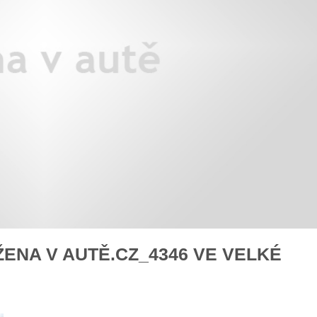
áklady správného poutání
Zabavte děti na cestách
autosedačky
překvapivé rady pro bezpečnou
stručně o autosedačkách
̌ENA V AUTĚ.CZ_4346 VE VELKÉ