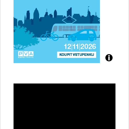
Přijďte
na
konferenci