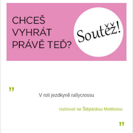
V roli jezdkyně rallycrossu
LEA
 jízdu
rozhovor se Štěpánkou Mottlovou