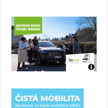
Jaké
jsme
ženy-
řidičky