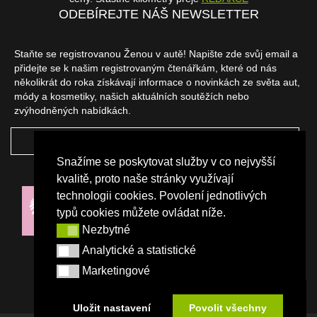
ODEBÍREJTE NÁŠ NEWSLETTER
Staňte se registrovanou Ženou v autě! Napište zde svůj email a
přidejte se k našim registrovaným čtenářkám, které od nás
několikrát do roka získávají informace o novinkách ze světa aut,
módy a kosmetiky, našich aktuálních soutěžích nebo
zvýhodněných nabídkách.
ODEBÍRAT
Snažíme se poskytovat služby v co nejvyšší
NAŠI PARTNEŘI
kvalitě, proto naše stránky využívají
technologii cookies. Povolení jednotlivých
typů cookies můžete ovládat níže.
Nezbytné
Nezbytné
Analytické a statistické
Analytické a statistické
Marketingové
Marketingové
Uložit nastavení
Povolit všechny