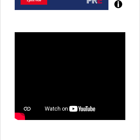
Poznejte
všechny
dobíjecí
stanice
PRE