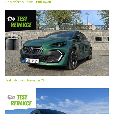
Na slovíčko s Radkou Brůžkovou
Test hybridního Renaultu Clio