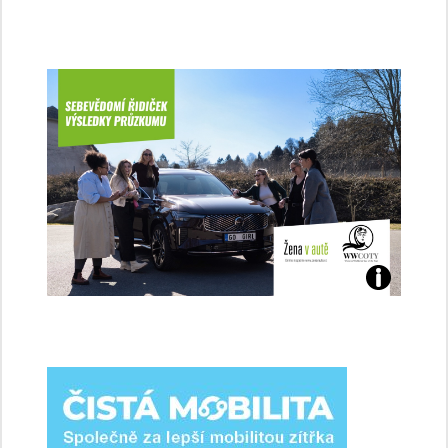
Jaké
jsme
ženy-
řidičky