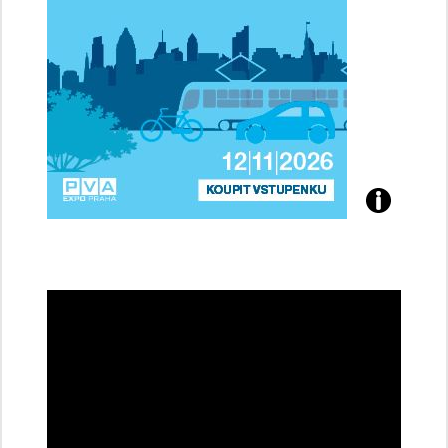
Přijďte
na
konferenci