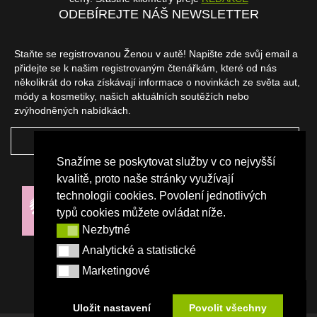
ODEBÍREJTE NÁŠ NEWSLETTER
Staňte se registrovanou Ženou v autě! Napište zde svůj email a
přidejte se k našim registrovaným čtenářkám, které od nás
několikrát do roka získávají informace o novinkách ze světa aut,
módy a kosmetiky, našich aktuálních soutěžích nebo
zvýhodněných nabídkách.
ODEBÍRAT
Snažíme se poskytovat služby v co nejvyšší
NAŠI PARTNEŘI
kvalitě, proto naše stránky využívají
technologii cookies. Povolení jednotlivých
typů cookies můžete ovládat níže.
Nezbytné
Nezbytné
Analytické a statistické
Analytické a statistické
Marketingové
Marketingové
Uložit nastavení
Povolit všechny