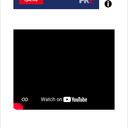
Poznejte
všechny
dobíjecí
stanice
PRE