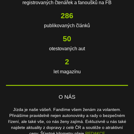
registrovaných čtenářek a fanoušků na FB
603
publikovaných článků
106
otestovaných aut
3
let magazínu
O NÁS
Jízda je naše vášeň. Fandíme všem ženám za volantem.
Přinášíme pravidelně nejen autonovinky a rady o bezpečném
řízení, ale také vše, co nás ženy zajímá. Exkluzivně u nás také
najdete aktuality z dopravy z celé ČR a soutěže o atraktivní
ceny. Šťastné kilometry přeje
REDAKCE