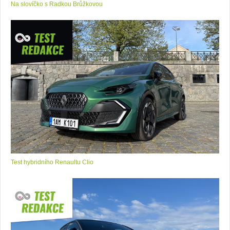
Na slovíčko s Radkou Brůžkovou
Test hybridního Renaultu Clio