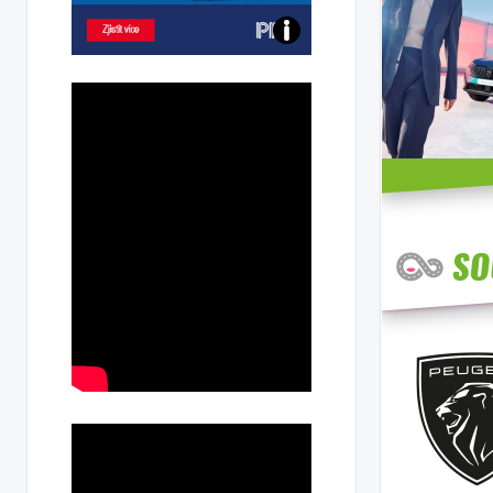
Poznejte
všechny
dobíjecí
stanice
PRE