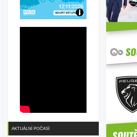
Přijďte
na
konferenci
AKTUÁLNÍ POČASÍ