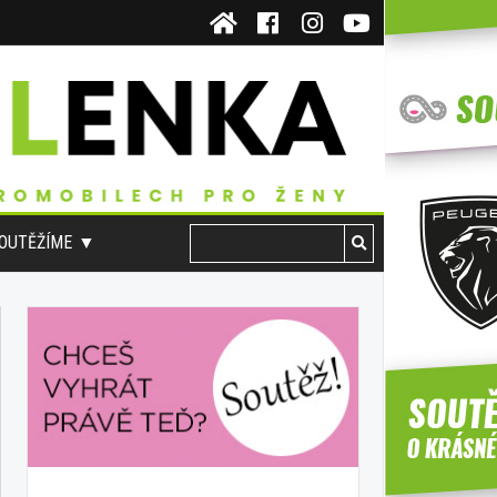
OUTĚŽÍME