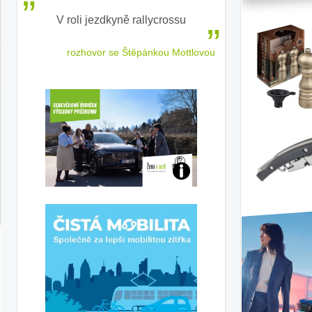
V roli jezdkyně rallycrossu
LEAF od Nissa
ženským a
 jízdu
rozhovor se Štěpánkou Mottlovou
Jaké
jsme
ženy-
řidičky