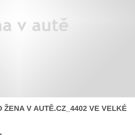
áklady správného poutání
Zabavte děti na cestách
autosedačky
překvapivé rady pro bezpečnou
stručně o autosedačkách
ŽENA V AUTĚ.CZ_4402 VE VELKÉ