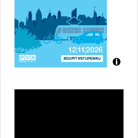
Přijďte
na
konferenci