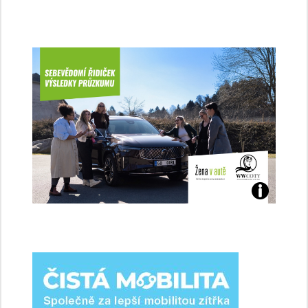
Jaké
jsme
ženy-
řidičky