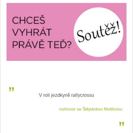
V roli jezdkyně rallycrossu
LEA
 jízdu
rozhovor se Štěpánkou Mottlovou