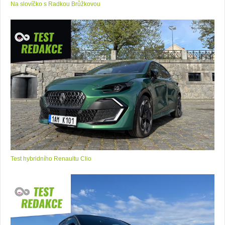
Na slovíčko s Radkou Brůžkovou
Test hybridního Renaultu Clio