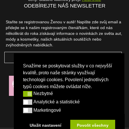
ODEBÍREJTE NÁŠ NEWSLETTER
Staňte se registrovanou Ženou v autě! Napište zde svůj email a
přidejte se k našim registrovaným čtenářkám, které od nás
několikrát do roka získávají informace o novinkách ze světa aut,
módy a kosmetiky, našich aktuálních soutěžích nebo
zvýhodněných nabídkách.
ODEBÍRAT
Snažíme se poskytovat služby v co nejvyšší
NAŠI PARTNEŘI
kvalitě, proto naše stránky využívají
technologii cookies. Povolení jednotlivých
typů cookies můžete ovládat níže.
Nezbytné
Nezbytné
Analytické a statistické
Analytické a statistické
Marketingové
Marketingové
Uložit nastavení
Povolit všechny