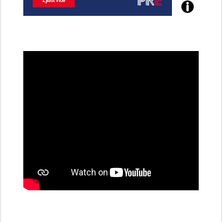
Poznejte
všechny
dobíjecí
stanice
PRE