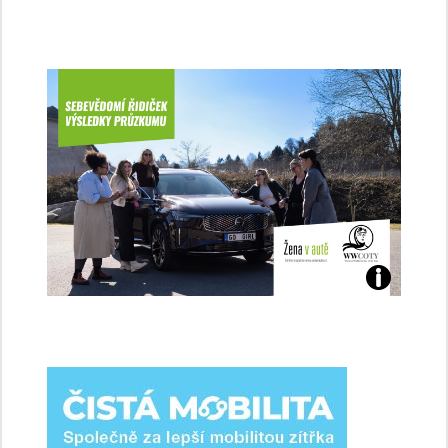
Jaké
jsme
ženy-
řidičky