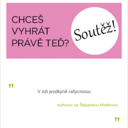
V roli jezdkyně rallycrossu
LEA
 jízdu
rozhovor se Štěpánkou Mottlovou