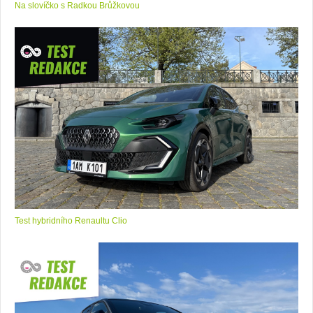
Na slovíčko s Radkou Brůžkovou
Test hybridního Renaultu Clio