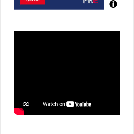
Poznejte
všechny
dobíjecí
stanice
PRE