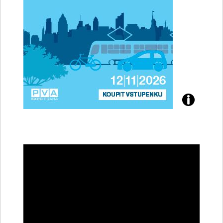
Přijďte
na
konferenci