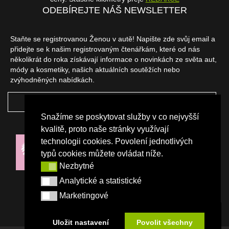
ODEBÍREJTE NÁŠ NEWSLETTER
Staňte se registrovanou Ženou v autě! Napište zde svůj email a
přidejte se k našim registrovaným čtenářkám, které od nás
několikrát do roka získávají informace o novinkách ze světa aut,
módy a kosmetiky, našich aktuálních soutěžích nebo
zvýhodněných nabídkách.
ODEBÍRAT
Snažíme se poskytovat služby v co nejvyšší
NAŠI PARTNEŘI
kvalitě, proto naše stránky využívají
technologii cookies. Povolení jednotlivých
typů cookies můžete ovládat níže.
Nezbytné
Nezbytné
Analytické a statistické
Analytické a statistické
Marketingové
Marketingové
Uložit nastavení
Povolit všechny