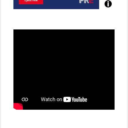
Poznejte
všechny
dobíjecí
stanice
PRE