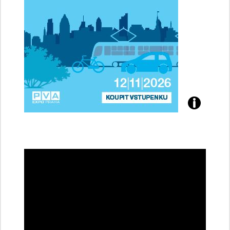
Přijďte
na
konferenci