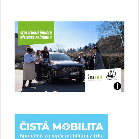
Jaké
jsme
ženy-
řidičky