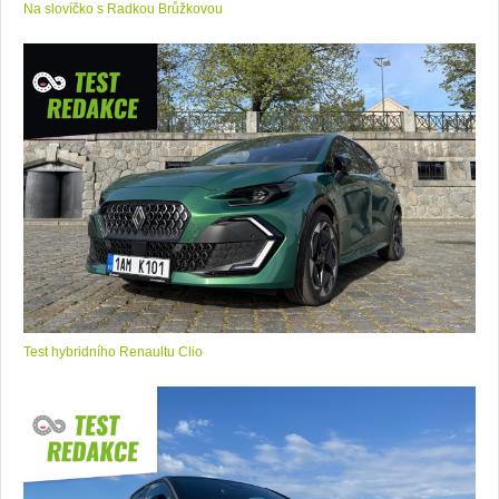
Na slovíčko s Radkou Brůžkovou
Test hybridního Renaultu Clio