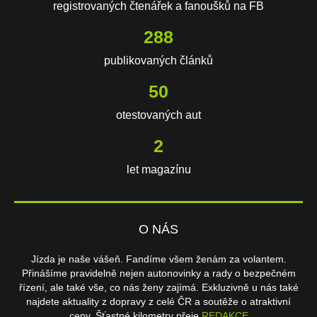
registrovaných čtenářek a fanoušků na FB
602
publikovaných článků
106
otestovaných aut
3
let magazínu
O NÁS
Jízda je naše vášeň. Fandíme všem ženám za volantem.
Přinášíme pravidelně nejen autonovinky a rady o bezpečném
řízení, ale také vše, co nás ženy zajímá. Exkluzivně u nás také
najdete aktuality z dopravy z celé ČR a soutěže o atraktivní
ceny. Šťastné kilometry přeje
REDAKCE