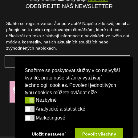
ODEBÍREJTE NÁŠ NEWSLETTER
Staňte se registrovanou Ženou v autě! Napište zde svůj email a
přidejte se k našim registrovaným čtenářkám, které od nás
několikrát do roka získávají informace o novinkách ze světa aut,
módy a kosmetiky, našich aktuálních soutěžích nebo
zvýhodněných nabídkách.
ODEBÍRAT
Snažíme se poskytovat služby v co nejvyšší
NAŠI PARTNEŘI
kvalitě, proto naše stránky využívají
technologii cookies. Povolení jednotlivých
typů cookies můžete ovládat níže.
Nezbytné
Nezbytné
Analytické a statistické
Analytické a statistické
Marketingové
Marketingové
Uložit nastavení
Povolit všechny