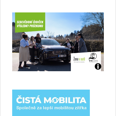
Jaké
jsme
ženy-
řidičky