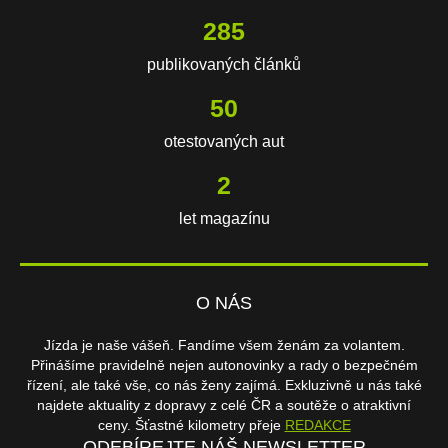
617
publikovaných článků
108
otestovaných aut
3
let magazínu
O NÁS
Jízda je naše vášeň. Fandíme všem ženám za volantem.
Přinášíme pravidelně nejen autonovinky a rady o bezpečném
řízení, ale také vše, co nás ženy zajímá. Exkluzivně u nás také
najdete aktuality z dopravy z celé ČR a soutěže o atraktivní
ceny. Šťastné kilometry přeje
REDAKCE
ODEBÍREJTE NÁŠ NEWSLETTER