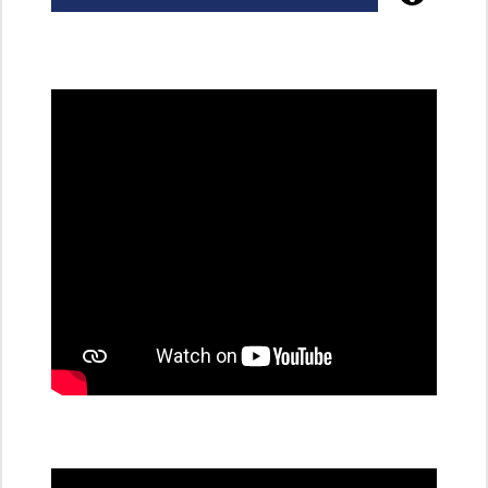
Poznejte
všechny
dobíjecí
stanice
PRE