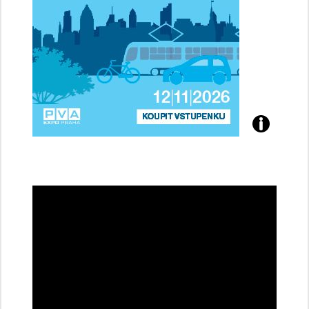
Přijďte
na
konferenci