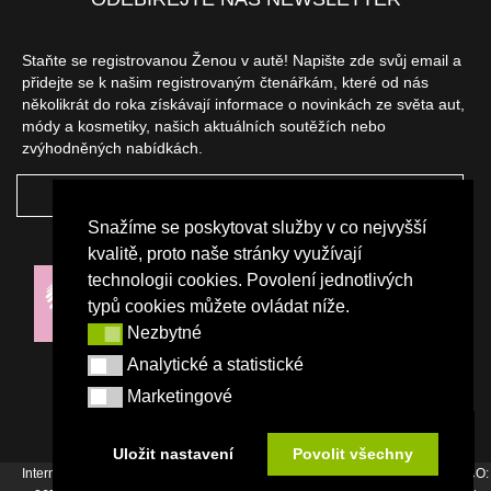
Staňte se registrovanou Ženou v autě! Napište zde svůj email a
přidejte se k našim registrovaným čtenářkám, které od nás
několikrát do roka získávají informace o novinkách ze světa aut,
módy a kosmetiky, našich aktuálních soutěžích nebo
zvýhodněných nabídkách.
ODEBÍRAT
Snažíme se poskytovat služby v co nejvyšší
NAŠI PARTNEŘI
kvalitě, proto naše stránky využívají
technologii cookies. Povolení jednotlivých
typů cookies můžete ovládat níže.
Nezbytné
Nezbytné
Analytické a statistické
Analytické a statistické
Marketingové
Marketingové
Uložit nastavení
Povolit všechny
Internetový magazín Žena v autě vydává vydavatelství Srdce Evropy s.r.o., IČO: