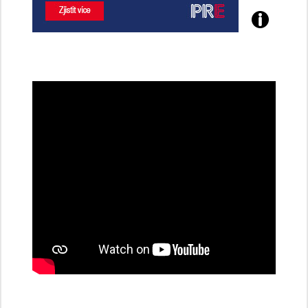
Poznejte
všechny
dobíjecí
stanice
PRE