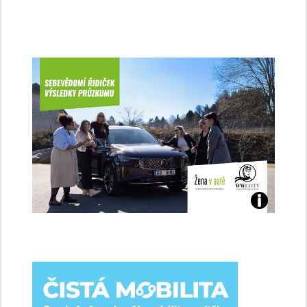
Jaké
jsme
ženy-
řidičky