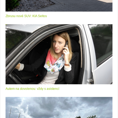
Zbrusu nové SUV: KIA Seltos
Autem na dovolenou: vždy s asistencí