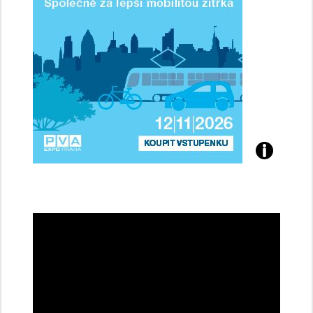
Přijďte
na
konferenci