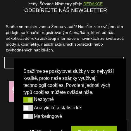
ceny. Šťastné kilometry přeje
REDAKCE
ODEBÍREJTE NÁŠ NEWSLETTER
Staňte se registrovanou Ženou v autě! Napište zde svůj email a
přidejte se k našim registrovaným čtenářkám, které od nás
několikrát do roka získávají informace o novinkách ze světa aut,
módy a kosmetiky, našich aktuálních soutěžích nebo
zvýhodněných nabídkách.
ODEBÍRAT
Snažíme se poskytovat služby v co nejvyšší
NAŠI PARTNEŘI
kvalitě, proto naše stránky využívají
technologii cookies. Povolení jednotlivých
typů cookies můžete ovládat níže.
Nezbytné
Nezbytné
Analytické a statistické
Analytické a statistické
Marketingové
Marketingové