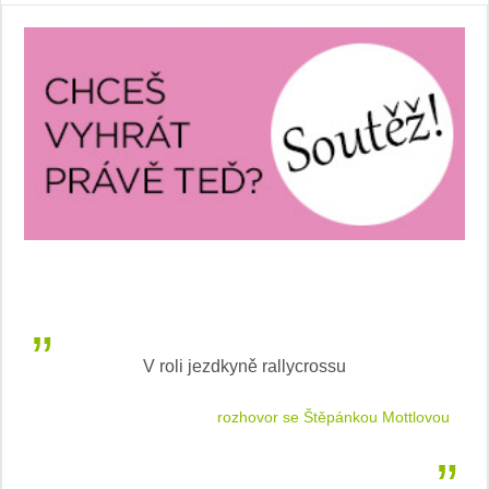
V roli jezdkyně rallycrossu
LEA
 jízdu
rozhovor se Štěpánkou Mottlovou