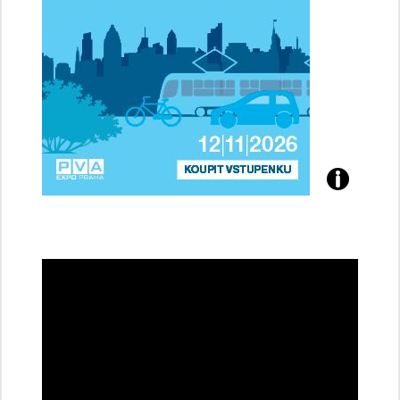
Přijďte
na
konferenci