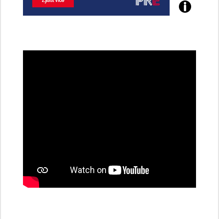
Poznejte
všechny
dobíjecí
stanice
PRE