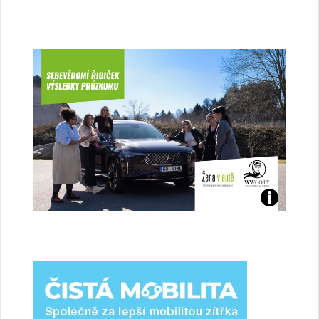
Jaké
jsme
ženy-
řidičky