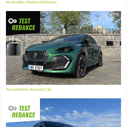
Na slovíčko s Radkou Brůžkovou
Test hybridního Renaultu Clio