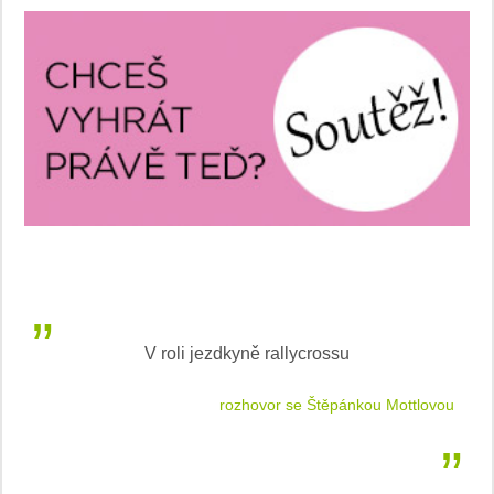
V roli jezdkyně rallycrossu
LEA
 jízdu
rozhovor se Štěpánkou Mottlovou