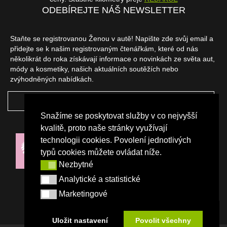
ODEBÍREJTE NÁŠ NEWSLETTER
Staňte se registrovanou Ženou v autě! Napište zde svůj email a
přidejte se k našim registrovaným čtenářkám, které od nás
několikrát do roka získávají informace o novinkách ze světa aut,
módy a kosmetiky, našich aktuálních soutěžích nebo
zvýhodněných nabídkách.
ODEBÍRAT
Snažíme se poskytovat služby v co nejvyšší
NAŠI PARTNEŘI
kvalitě, proto naše stránky využívají
technologii cookies. Povolení jednotlivých
typů cookies můžete ovládat níže.
Nezbytné
Nezbytné
Analytické a statistické
Analytické a statistické
Marketingové
Marketingové
Uložit nastavení
Povolit všechny