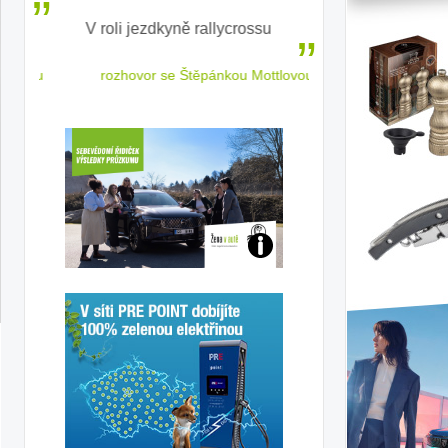
V roli jezdkyně rallycrossu
LEAF od Nissa
ženským a
 jízdu
rozhovor se Štěpánkou Mottlovou
Jaké
jsme
ženy-
řidičky