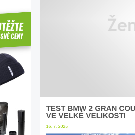
íbí T-Roc
Inteligentní průvodce světem
Z
elektromobility
dle laické veřejnosti
sleduj náš web ELenka.cz
TEST BMW 2 GRAN COUPE
VE VELKÉ VELIKOSTI
16. 7. 2025