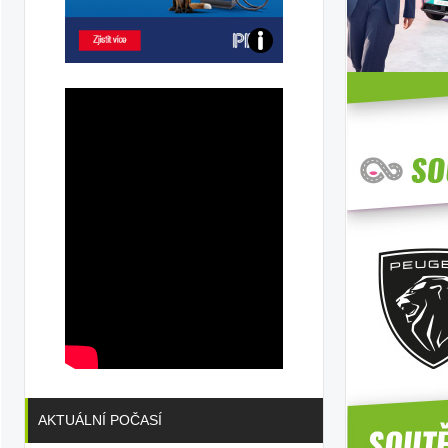
Poznejte
všechny
dobíjecí
stanice
PRE
AKTUÁLNÍ POČASÍ