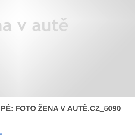
áklady správného poutání
Zabavte děti na cestách
autosedačky
překvapivé rady pro bezpečnou
stručně o autosedačkách
́: FOTO ŽENA V AUTĚ.CZ_5090