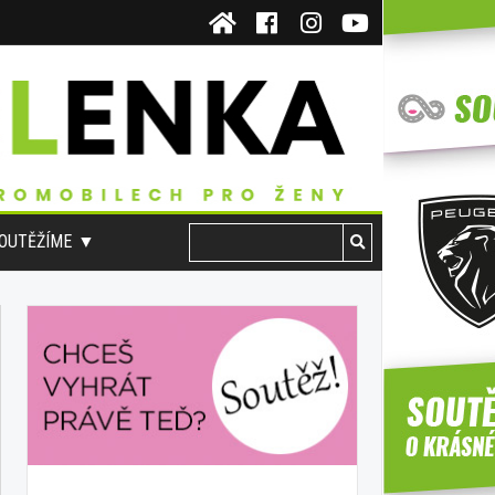
OUTĚŽÍME