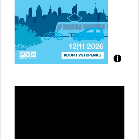
Přijďte
na
konferenci