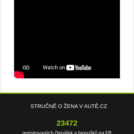
STRUČNĚ O ŽENA V AUTĚ.CZ
23472
registrovaných čtenářek a fanoušků na FB