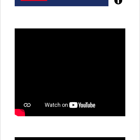
Poznejte
všechny
dobíjecí
stanice
PRE