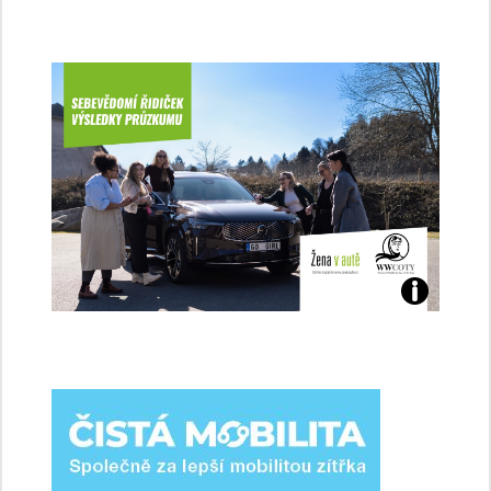
Jaké
jsme
ženy-
řidičky