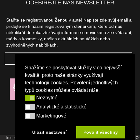
ODEBÍREJTE NÁŠ NEWSLETTER
Staňte se registrovanou Ženou v autě! Napište zde svůj email a
přidejte se k našim registrovaným čtenářkám, které od nás
několikrát do roka získávají informace o novinkách ze světa aut,
módy a kosmetiky, našich aktuálních soutěžích nebo
zvýhodněných nabídkách.
ODEBÍRAT
Snažíme se poskytovat služby v co nejvyšší
NAŠI PARTNEŘI
kvalitě, proto naše stránky využívají
technologii cookies. Povolení jednotlivých
typů cookies můžete ovládat níže.
Nezbytné
Nezbytné
Analytické a statistické
Analytické a statistické
Marketingové
Marketingové
Uložit nastavení
Povolit všechny
Internetový magazín Žena v autě vydává vydavatelství Srdce Evropy s.r.o., IČO: