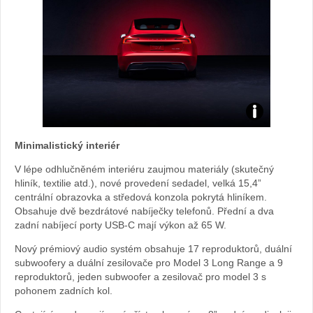
Model
Minimalistický interiér
3:
V lépe odhlučněném interiéru zaujmou materiály (skutečný
foto
hliník, textilie atd.), nové provedení sedadel, velká 15,4”
centrální obrazovka a středová konzola pokrytá hliníkem.
Obsahuje dvě bezdrátové nabíječky telefonů. Přední a dva
Tesla
zadní nabíjecí porty USB-C mají výkon až 65 W.
Nový prémiový audio systém obsahuje 17 reproduktorů, duální
subwoofery a duální zesilovače pro Model 3 Long Range a 9
reproduktorů, jeden subwoofer a zesilovač pro model 3 s
pohonem zadních kol.