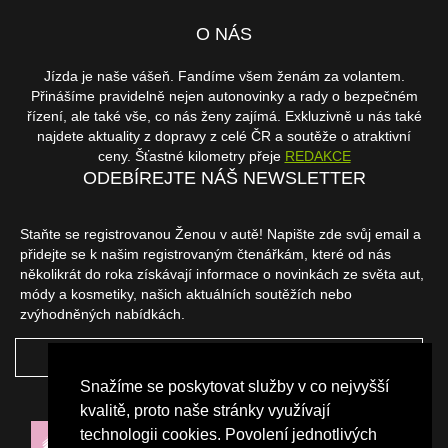
O NÁS
Jízda je naše vášeň. Fandíme všem ženám za volantem.
Přinášíme pravidelně nejen autonovinky a rady o bezpečném
řízení, ale také vše, co nás ženy zajímá. Exkluzivně u nás také
najdete aktuality z dopravy z celé ČR a soutěže o atraktivní
ceny. Šťastné kilometry přeje
REDAKCE
ODEBÍREJTE NÁŠ NEWSLETTER
Staňte se registrovanou Ženou v autě! Napište zde svůj email a
přidejte se k našim registrovaným čtenářkám, které od nás
několikrát do roka získávají informace o novinkách ze světa aut,
módy a kosmetiky, našich aktuálních soutěžích nebo
zvýhodněných nabídkách.
ODEBÍRAT
Snažíme se poskytovat služby v co nejvyšší
NAŠI PARTNEŘI
kvalitě, proto naše stránky využívají
technologii cookies. Povolení jednotlivých