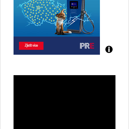
Poznejte
všechny
dobíjecí
stanice
PRE