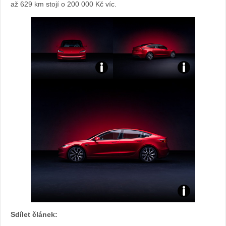
až 629 km stojí o 200 000 Kč víc.
Sdílet článek: