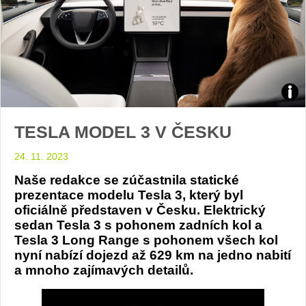
Mod
TESLA MODEL 3 V ČESKU
3:
24. 11. 2023
foto
Naše redakce se zúčastnila statické
Tesl
prezentace modelu Tesla 3, který byl
oficiálně představen v Česku. Elektrický
sedan Tesla 3 s pohonem zadních kol a
Tesla 3 Long Range s pohonem všech kol
nyní nabízí dojezd až 629 km na jedno nabití
a mnoho zajímavých detailů.