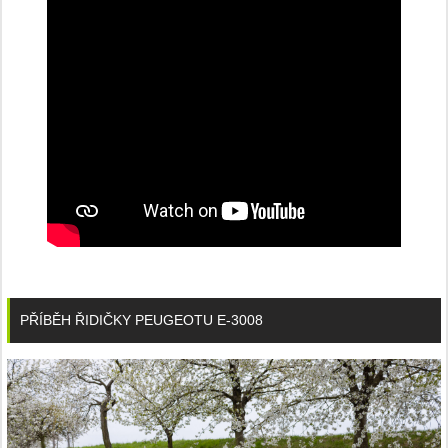
PŘÍBĚH ŘIDIČKY PEUGEOTU E-3008