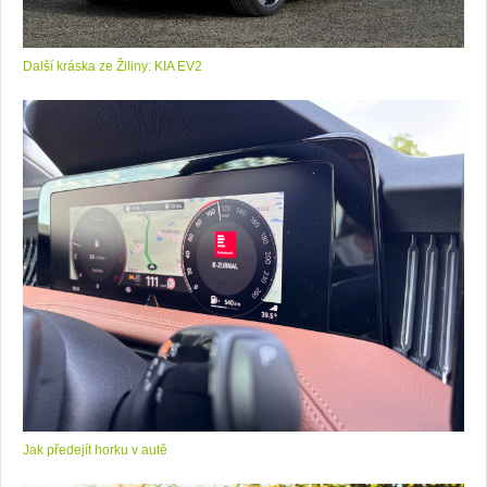
Další kráska ze Žiliny: KIA EV2
Jak předejít horku v autě