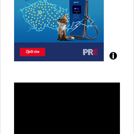
Poznejte
všechny
dobíjecí
stanice
PRE