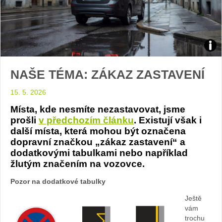
zdro
NAŠE TÉMA: ZÁKAZ ZASTAVENÍ
foto:
15. 5. 2026
Magn
Místa, kde nesmíte nezastavovat, jsme
prošli
v předchozím článku
. Existují však i
další místa, která mohou být označena
dopravní značkou „zákaz zastavení“ a
dodatkovými tabulkami nebo například
žlutým značením na vozovce.
Pozor na dodatkové tabulky
Ještě
vám
trochu