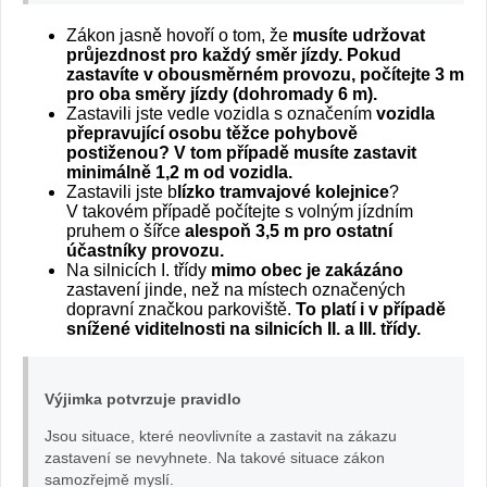
Zákon jasně hovoří o tom, že
musíte udržovat
průjezdnost pro každý směr jízdy. Pokud
zastavíte v obousměrném provozu, počítejte 3 m
pro oba směry jízdy (dohromady 6 m).
Zastavili jste vedle vozidla s označením
vozidla
přepravující osobu těžce pohybově
postiženou? V tom případě musíte zastavit
minimálně 1,2 m od vozidla.
Zastavili jste b
lízko tramvajové kolejnice
?
V takovém případě počítejte s volným jízdním
pruhem o šířce
alespoň 3,5 m pro ostatní
účastníky provozu.
Na silnicích I. třídy
mimo obec je zakázáno
zastavení jinde, než na místech označených
dopravní značkou parkoviště.
To platí i v případě
snížené viditelnosti na silnicích II. a III. třídy.
Výjimka potvrzuje pravidlo
Jsou situace, které neovlivníte a zastavit na zákazu
zastavení se nevyhnete. Na takové situace zákon
samozřejmě myslí.