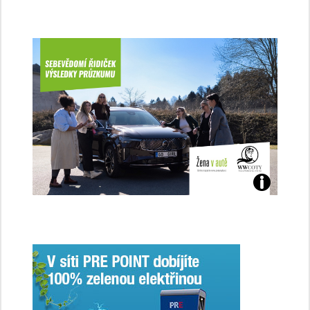
Jaké
jsme
ženy-
řidičky