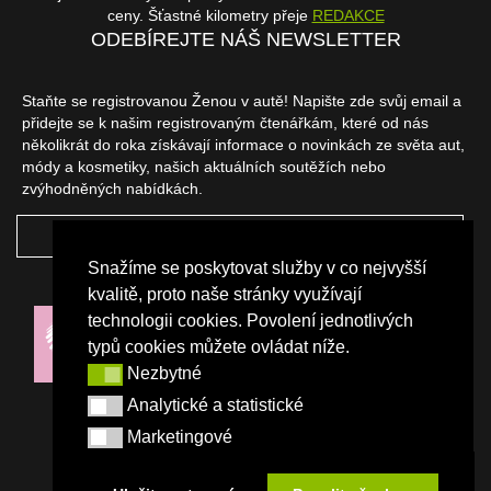
ceny. Šťastné kilometry přeje
REDAKCE
ODEBÍREJTE NÁŠ NEWSLETTER
Staňte se registrovanou Ženou v autě! Napište zde svůj email a
přidejte se k našim registrovaným čtenářkám, které od nás
několikrát do roka získávají informace o novinkách ze světa aut,
módy a kosmetiky, našich aktuálních soutěžích nebo
zvýhodněných nabídkách.
ODEBÍRAT
Snažíme se poskytovat služby v co nejvyšší
NAŠI PARTNEŘI
kvalitě, proto naše stránky využívají
technologii cookies. Povolení jednotlivých
typů cookies můžete ovládat níže.
Nezbytné
Nezbytné
Analytické a statistické
Analytické a statistické
Marketingové
Marketingové