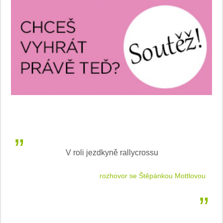
V roli jezdkyně rallycrossu
LEA
 jízdu
rozhovor se Štěpánkou Mottlovou