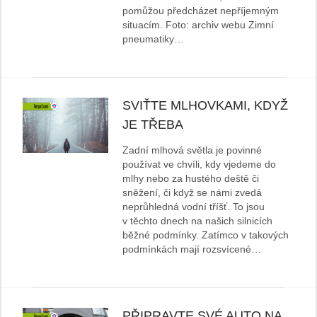
pomůžou předcházet nepříjemným
situacím. Foto: archiv webu Zimní
pneumatiky…
SVIŤTE MLHOVKAMI, KDYŽ
JE TŘEBA
Zadní mlhová světla je povinné
používat ve chvíli, kdy vjedeme do
mlhy nebo za hustého deště či
sněžení, či když se námi zvedá
neprůhledná vodní tříšť. To jsou
v těchto dnech na našich silnicích
běžné podmínky. Zatímco v takových
podmínkách mají rozsvícené…
PŘIPRAVTE SVÉ AUTO NA