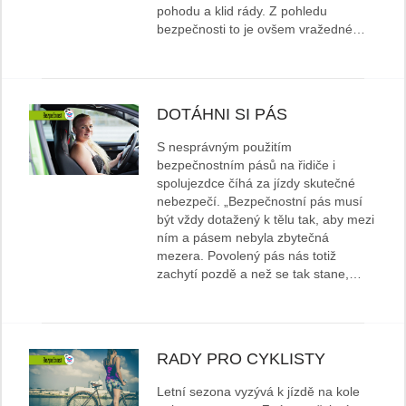
pohodu a klid rády. Z pohledu
bezpečnosti to je ovšem vražedné…
DOTÁHNI SI PÁS
S nesprávným použitím
bezpečnostním pásů na řidiče i
spolujezdce číhá za jízdy skutečné
nebezpečí. „Bezpečnostní pás musí
být vždy dotažený k tělu tak, aby mezi
ním a pásem nebyla zbytečná
mezera. Povolený pás nás totiž
zachytí pozdě a než se tak stane,…
RADY PRO CYKLISTY
Letní sezona vyzývá k jízdě na kole