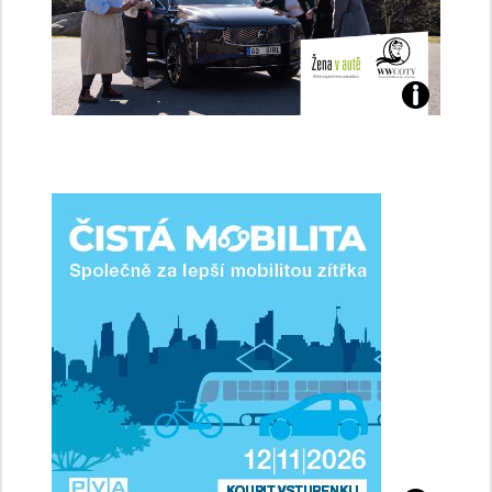
Jaké
jsme
ženy-
řidičky