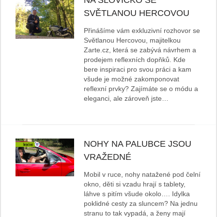
NA SLOVÍČKO SE
SVĚTLANOU HERCOVOU
Přinášíme vám exkluzivní rozhovor se
Světlanou Hercovou, majitelkou
Zarte.cz, která se zabývá návrhem a
prodejem reflexních dopňků. Kde
bere inspiraci pro svou práci a kam
všude je možné zakomponovat
reflexní prvky? Zajímáte se o módu a
eleganci, ale zároveň jste…
NOHY NA PALUBCE JSOU
VRAŽEDNÉ
Mobil v ruce, nohy natažené pod čelní
okno, děti si vzadu hrají s tablety,
láhve s pitím všude okolo…. Idylka
poklidné cesty za sluncem? Na jednu
stranu to tak vypadá, a ženy mají