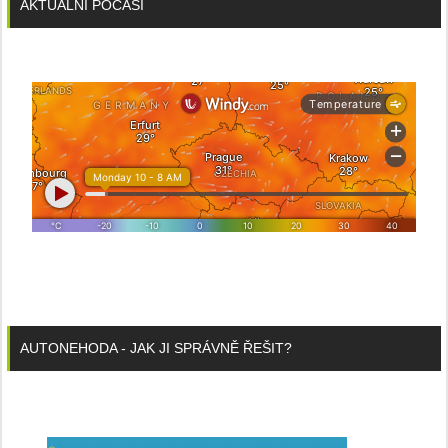
AKTUÁLNÍ POČASÍ
AUTONEHODA - JAK JI SPRÁVNĚ ŘEŠIT?