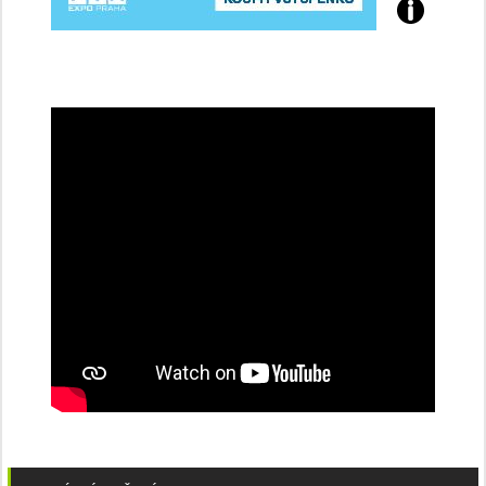
Přijďte
na
konferenci