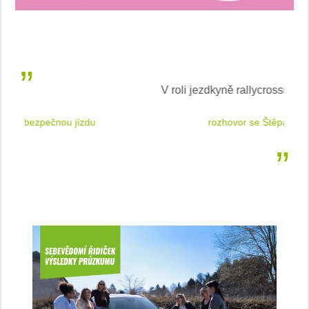
V roli jezdkyně rallycrossu
LEA
 jízdu
rozhovor se Štěpánkou Mottlovou