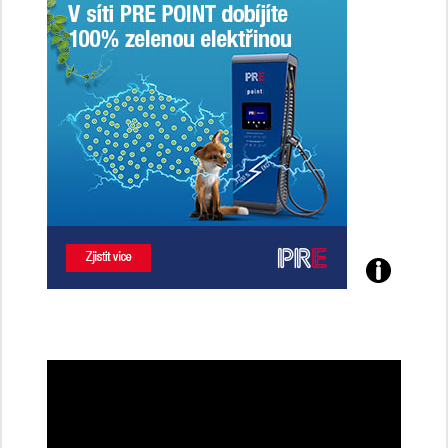
Poznejte
všechny
dobíjecí
stanice