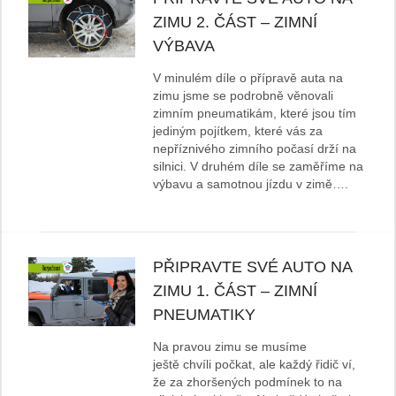
ZIMU 2. ČÁST – ZIMNÍ
VÝBAVA
V minulém díle o přípravě auta na
zimu jsme se podrobně věnovali
zimním pneumatikám, které jsou tím
jediným pojítkem, které vás za
nepříznivého zimního počasí drží na
silnici. V druhém díle se zaměříme na
výbavu a samotnou jízdu v zimě….
PŘIPRAVTE SVÉ AUTO NA
ZIMU 1. ČÁST – ZIMNÍ
PNEUMATIKY
Na pravou zimu se musíme
ještě chvíli počkat, ale každý řidič ví,
že za zhoršených podmínek to na