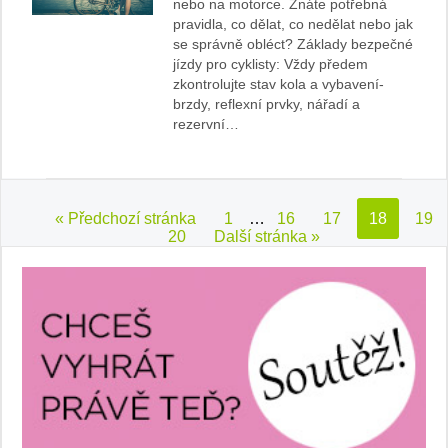
nebo na motorce. Znáte potřebná
pravidla, co dělat, co nedělat nebo jak
se správně obléct? Základy bezpečné
jízdy pro cyklisty: Vždy předem
zkontrolujte stav kola a vybavení-
brzdy, reflexní prvky, nářadí a
rezervní…
« Předchozí stránka
1
…
16
17
18
19
20
Další stránka »