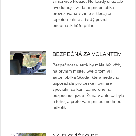
silnici více klouže. Ne každý si už ale
uvědomuje, že letní pneumatika
provozovaná v zimě s klesající
teplotou tuhne a tvrdý povrch
pneumatik hůře přilne…
BEZPEČNÁ ZA VOLANTEM
Bezpečnost v autě by měla být vždy
na prvním místě. Své o tom ví i
automobilka Škoda, která nedávno
uspořádala pro české novináře
speciální setkání zaměřené na
bezpečnou jízdu. Žena v autě.cz byla
u toho, a proto vám přinášíme hned
několik…