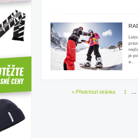
RAD
Leto
práz
nejč
je p
a…
« Předchozí stránka
1
…