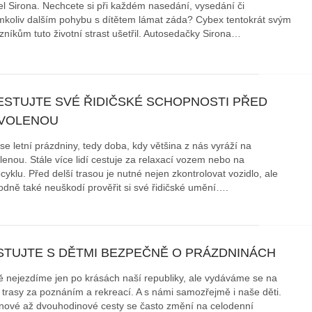
l Sirona. Nechcete si při každém nasedání, vysedání či
mkoliv dalším pohybu s dítětem lámat záda? Cybex tentokrát svým
áklady správného poutání
Zabavte děti na cestách
zníkům tuto životní strast ušetřil. Autosedačky Sirona…
autosedačky
překvapivé rady pro bezpečnou
stručně o autosedačkách
ESTUJTE SVÉ ŘIDIČSKÉ SCHOPNOSTI PŘED
VOLENOU
 se letní prázdniny, tedy doba, kdy většina z nás vyráží na
lenou. Stále více lidí cestuje za relaxací vozem nebo na
yklu. Před delší trasou je nutné nejen zkontrolovat vozidlo, ale
odně také neuškodí prověřit si své řidičské umění….
STUJTE S DĚTMI BEZPEČNĚ O PRÁZDNINÁCH
tě nejezdíme jen po krásách naší republiky, ale vydáváme se na
í trasy za poznáním a rekreací. A s námi samozřejmě i naše děti.
nové až dvouhodinové cesty se často změní na celodenní