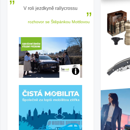
V roli jezdkyně rallycrossu
LEAF od Nissa
ženským a
 jízdu
rozhovor se Štěpánkou Mottlovou
Jaké
jsme
ženy-
řidičky