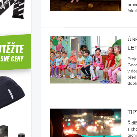
prov
faku
ÚS
LE
Proj
Good
v do
před
dopl
TIP
Řidič
s ch
tech