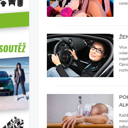
cest
ŽEN
Více
vola
najet
Opro
roz
POH
AL
Každ
mezi
odbo