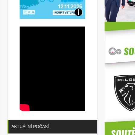
Přijďte
na
konferenci
AKTUÁLNÍ POČASÍ