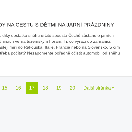
Y NA CESTU S DĚTMI NA JARNÍ PRÁZDNINY
s díky dostatku sněhu určitě spousta Čechů zůstane o jarních
dninách věrná tuzemským horám. Ti, co vyráží do zahraničí,
astěji míří do Rakouska, Itálie, Francie nebo na Slovensko. S čím
otřeba počítat? Nezapomeňte pořádně očistit automobil od sněhu
15
16
17
18
19
20
Další stránka »