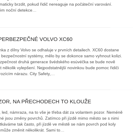
maticky brzdit, pokud řidič nereaguje na počáteční varování.
ém noční detekce…
PERBEZPEČNÉ VOLVO XC60
nka z dílny Volvo se odhaluje v prvních detailech. XC60 dostane
 bezpečnostní systémy, mělo by se dokonce samo vyhnout kolizi.
zpečnost druhá generace švédského esúvéčka se bude nově
at několik vylepšení. Nejpodstatnější novinkou bude pomoc řidiči
hrozícím nárazu. City Safety,…
ZOR, NA PŘECHODECH TO KLOUŽE
, led, námraza, na to vše je třeba dát za volantem pozor. Neméně
né jsou změny povrchů. Zatímco při jízdě mimo město se s nimi
tkáváme tak často, při jízdě ve městě se nám povrch pod koly
 může změnit několikrát. Sami to…