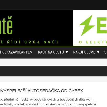
#HOLKAZAVOLANTEM
RADY NA CESTU
NAKUPUJEME
S
JVYSPĚLEJŠÍ AUTOSEDAČKA OD CYBEX
x, přední německý výrobce stylových a bezpečných dětských
sedaček, nosítek a kočárků, představuje svůj zatím nevyspělejší