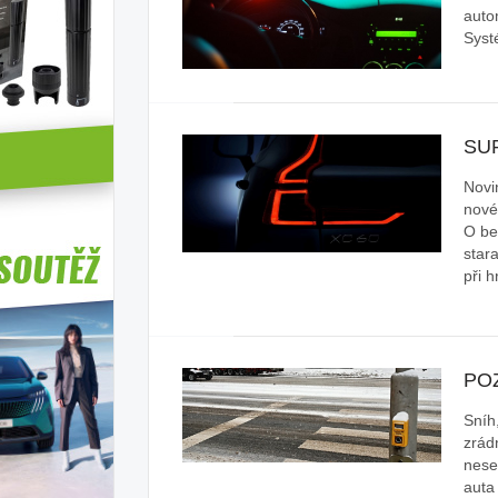
auto
Syst
SU
Novi
nové
O be
star
při 
PO
Sníh
zrád
nese
auta