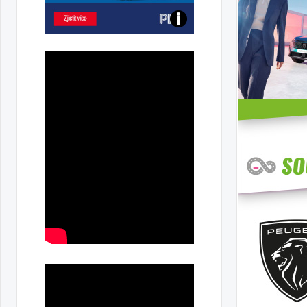
Poznejte
všechny
dobíjecí
stanice
PRE