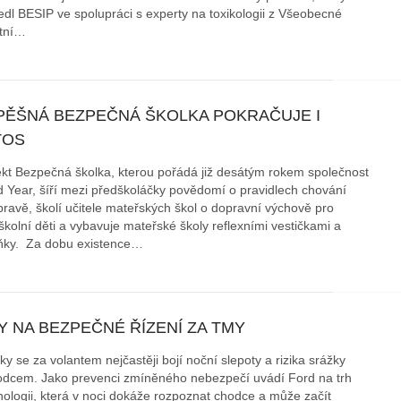
edl BESIP ve spolupráci s experty na toxikologii z Všeobecné
ltní…
PĚŠNÁ BEZPEČNÁ ŠKOLKA POKRAČUJE I
TOS
ekt Bezpečná školka, kterou pořádá již desátým rokem společnost
 Year, šíří mezi předškoláčky povědomí o pravidlech chování
pravě, školí učitele mateřských škol o dopravní výchově pro
školní děti a vybavuje mateřské školy reflexními vestičkami a
ňky. Za dobu existence…
Y NA BEZPEČNÉ ŘÍZENÍ ZA TMY
ky se za volantem nejčastěji bojí noční slepoty a rizika srážky
odcem. Jako prevenci zmíněného nebezpečí uvádí Ford na trh
nologii, která v noci dokáže rozpoznat chodce a může začít