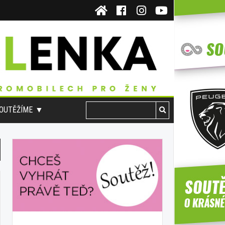
OUTĚŽÍME