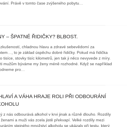
ování. Právě v tomto čase zvýšeného pobytu…
Y – ŠPATNÉ ŘIDIČKY? BLBOST.
 zkušeností, chladnou hlavu a zdravé sebevědomí za
ntem…, to je základ úspěchu dobré řidičky. Pokud má řidička
o tisíce, stovky tisíc kilometrů, jen tak ji něco nevyvede z míry.
ti mužům býváme my ženy méně rozhodné. Když se například
hodneme pro…
LAVÍ A VÁHA HRAJE ROLI PŘI ODBOURÁNÍ
KOHOLU
ý z nás odbourává alkohol v krvi jinak a různě dlouho. Rozdíly
 ženami a muži vás zcela jistě překvapí. Velké rozdíly mezi
uráním stejného množství alkoholu se ukázaly při testu, který