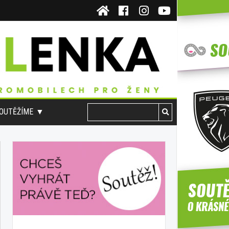
OUTĚŽÍME