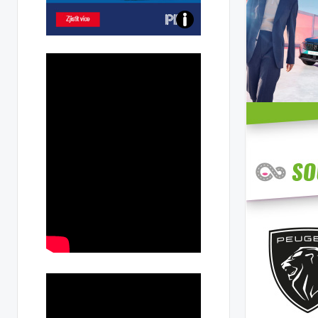
Poznejte
všechny
dobíjecí
stanice
PRE