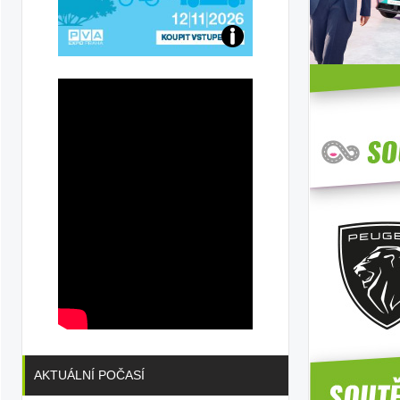
Přijďte
na
konferenci
AKTUÁLNÍ POČASÍ