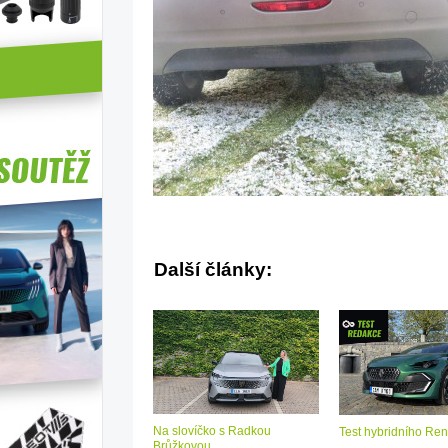
Další články:
Na slovíčko s Radkou
Test hybridního Ren
Brůžkovou