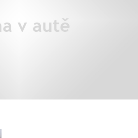
áklady správného poutání
Zabavte děti na cestách
autosedačky
překvapivé rady pro bezpečnou
stručně o autosedačkách