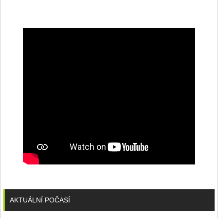
na
konferenci
AKTUÁLNÍ POČASÍ