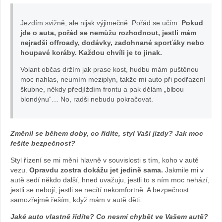
Jezdím svižně, ale nijak výjimečně. Pořád se učím.
Pokud
jde o auta, pořád se nemůžu rozhodnout, jestli mám
nejradši offroady, dodávky, zadohnané sporťáky nebo
houpavé koráby. Každou chvíli je to jinak.
Volant občas držím jak prase kost, hudbu mám puštěnou
moc nahlas, neumím meziplyn, takže mi auto při podřazení
škubne, někdy předjíždím frontu a pak dělám „blbou
blondýnu“… No, radši nebudu pokračovat.
Změnil se během doby, co řídíte, styl Vaší jízdy? Jak moc
řešíte bezpečnost?
Styl řízení se mi mění hlavně v souvislosti s tím, koho v autě
vezu.
Opravdu zostra dokážu jet jedině sama.
Jakmile mi v
autě sedí někdo další, hned uvažuju, jestli to s ním moc nehází,
jestli se nebojí, jestli se necítí nekomfortně. A bezpečnost
samozřejmě řeším, když mám v autě děti.
Jaké auto vlastně řídíte? Co nesmí chybět ve Vašem autě?