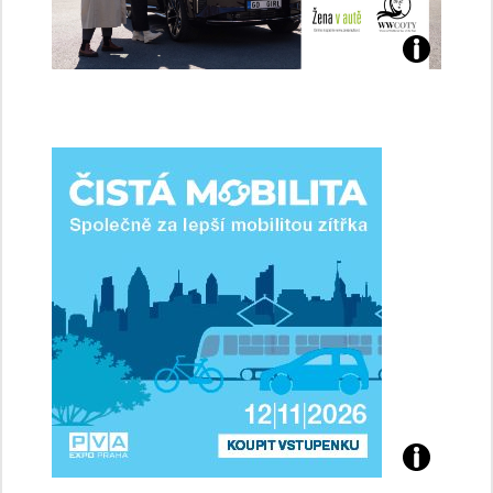
Jaké
jsme
ženy-
řidičky
Přijďte