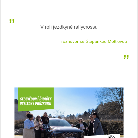
V roli jezdkyně rallycrossu
LEA
 jízdu
rozhovor se Štěpánkou Mottlovou