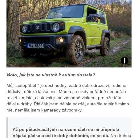
Foto:
Violo, jak jste se vlastně k autům dostala?
archiv
Můj „autopříběh“ je dost nudný, žádné dobrodružství, rodinné
dědictví, dětská láska, nic. Máma se nikdy pořádně nenaučila
webu
rozjet z místa, cestovali jsme zásadně vlakem, protože táta
dělal u dráhy. Řidičák jsem dělala pozdě, auta šla totálně mimo
mě, neměla jsem kamarády závodníky.
Až po pětadvacátých narozeninách se mi přepnula
nějaká páčka a od té doby doháním, co se dá.
Na druhou