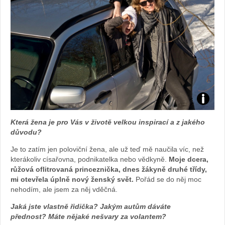
Foto:
Která žena je pro Vás v životě velkou inspirací a z jakého
archiv
důvodu?
Je to zatím jen poloviční žena, ale už teď mě naučila víc, než
webu
kterákoliv císařovna, podnikatelka nebo vědkyně.
Moje dcera,
růžová oflitrovaná princeznička, dnes žákyně druhé třídy,
mi otevřela úplně nový ženský svět.
Pořád se do něj moc
nehodím, ale jsem za něj vděčná.
Jaká jste vlastně řidička? Jakým autům dáváte
přednost? Máte nějaké nešvary za volantem?