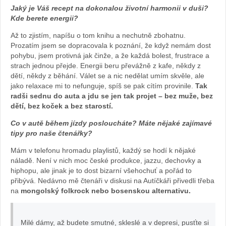
Jaký je Váš recept na dokonalou životní harmonii v duši?
archiv
Kde berete energii?
Až to zjistím, napíšu o tom knihu a nechutně zbohatnu.
webu
Prozatím jsem se dopracovala k poznání, že když nemám dost
pohybu, jsem protivná jak činže, a že každá bolest, frustrace a
strach jednou přejde. Energii beru převážně z kafe, někdy z
dětí, někdy z běhání. Válet se a nic nedělat umím skvěle, ale
jako relaxace mi to nefunguje, spíš se pak cítím provinile.
Tak
radši sednu do auta a jdu se jen tak projet – bez muže, bez
dětí, bez koček a bez starostí.
Co v autě během jízdy posloucháte? Máte nějaké zajímavé
tipy pro naše čtenářky?
Mám v telefonu hromadu playlistů, každý se hodí k nějaké
náladě. Není v nich moc české produkce, jazzu, dechovky a
hiphopu, ale jinak je to dost bizarní všehochuť a pořád to
přibývá. Nedávno mě čtenáři v diskusi na Autíčkáři přivedli třeba
na
mongolský folkrock nebo bosenskou alternativu.
Milé dámy, až budete smutné, skleslé a v depresi, pusťte si