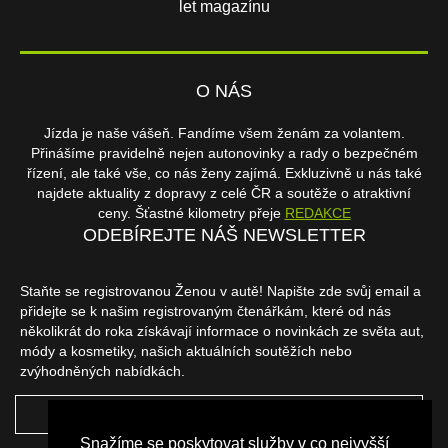
let magazínu
O NÁS
Jízda je naše vášeň. Fandíme všem ženám za volantem.
Přinášíme pravidelně nejen autonovinky a rady o bezpečném
řízení, ale také vše, co nás ženy zajímá. Exkluzivně u nás také
najdete aktuality z dopravy z celé ČR a soutěže o atraktivní
ceny. Šťastné kilometry přeje
REDAKCE
ODEBÍREJTE NÁŠ NEWSLETTER
Staňte se registrovanou Ženou v autě! Napište zde svůj email a
přidejte se k našim registrovaným čtenářkám, které od nás
několikrát do roka získávají informace o novinkách ze světa aut,
módy a kosmetiky, našich aktuálních soutěžích nebo
zvýhodněných nabídkách.
ODEBÍRAT
Snažíme se poskytovat služby v co nejvyšší
NAŠI PARTNEŘI