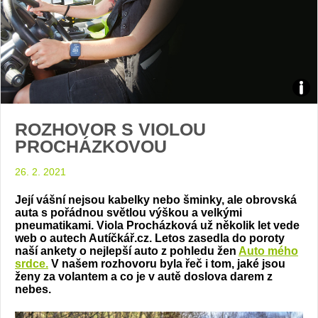
Zdroj
ROZHOVOR S VIOLOU
arch
PROCHÁZKOVOU
web
26. 2. 2021
Její vášní nejsou kabelky nebo šminky, ale obrovská
auta s pořádnou světlou výškou a velkými
pneumatikami. Viola Procházková už několik let vede
web o autech Autíčkář.cz. Letos zasedla do poroty
naší ankety o nejlepší auto z pohledu žen
Auto mého
srdce.
V našem rozhovoru byla řeč i tom, jaké jsou
ženy za volantem a co je v autě doslova darem z
nebes.