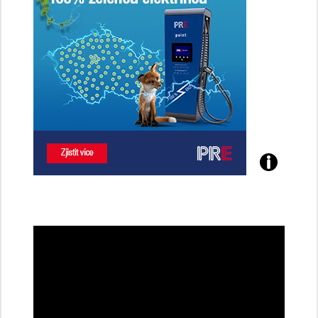
Poznejte
všechny
dobíjecí
stanice
PRE