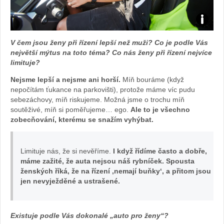
Foto:
V čem jsou ženy při řízení lepší než muži? Co je podle Vás
archiv
největší mýtus na toto téma? Co nás ženy při řízení nejvíce
limituje?
webu
Nejsme lepší a nejsme ani horší.
Míň bouráme (když
nepočítám ťukance na parkovišti), protože máme víc pudu
sebezáchovy, míň riskujeme. Možná jsme o trochu míň
soutěživé, míň si poměřujeme… ego.
Ale to je všechno
zobecňování, kterému se snažím vyhýbat.
Limituje nás, že si nevěříme.
I když řídíme často a dobře,
máme zažité, že auta nejsou náš rybníček. Spousta
ženských říká, že na řízení ‚nemají buňky‘, a přitom jsou
jen nevyježděné a ustrašené.
Existuje podle Vás dokonalé „auto pro ženy“?