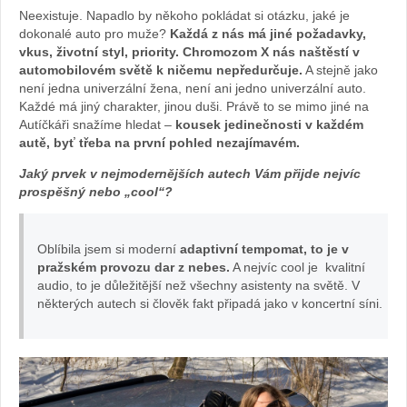
Neexistuje. Napadlo by někoho pokládat si otázku, jaké je
dokonalé auto pro muže?
Každá z nás má jiné požadavky,
vkus, životní styl, priority. Chromozom X nás naštěstí v
automobilovém světě k ničemu nepředurčuje.
A stejně jako
není jedna univerzální žena, není ani jedno univerzální auto.
Každé má jiný charakter, jinou duši. Právě to se mimo jiné na
Autíčkáři snažíme hledat –
kousek jedinečnosti v každém
autě, byť třeba na první pohled nezajímavém.
Jaký prvek v nejmodernějších autech Vám přijde nejvíc
prospěšný nebo „cool“?
Oblíbila jsem si moderní
adaptivní tempomat, to je v
pražském provozu dar z nebes.
A nejvíc cool je kvalitní
audio, to je důležitější než všechny asistenty na světě. V
některých autech si člověk fakt připadá jako v koncertní síni.