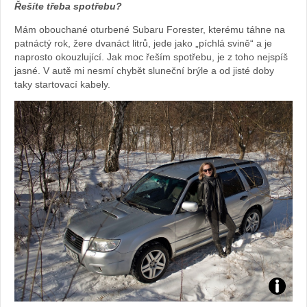
Řešíte třeba spotřebu?
Mám obouchané oturbené Subaru Forester, kterému táhne na
patnáctý rok, žere dvanáct litrů, jede jako „píchlá svině“ a je
naprosto okouzlující. Jak moc řeším spotřebu, je z toho nejspíš
jasné. V autě mi nesmí chybět sluneční brýle a od jisté doby
taky startovací kabely.
Foto: