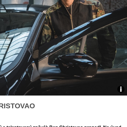
áklady správného poutání
Zabavte děti na cestách
autosedačky
překvapivé rady pro bezpečnou
stručně o autosedačkách
Zdro
RISTOVAO
foto
auto