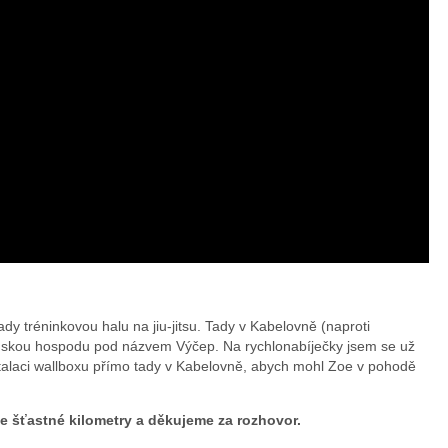
y tréninkovou halu na jiu-jitsu. Tady v Kabelovně (naproti
anskou hospodu pod názvem Výčep. Na rychlonabíječky jsem se už
nstalaci wallboxu přímo tady v Kabelovně, abych mohl Zoe v pohodě
e šťastné kilometry a děkujeme za rozhovor.