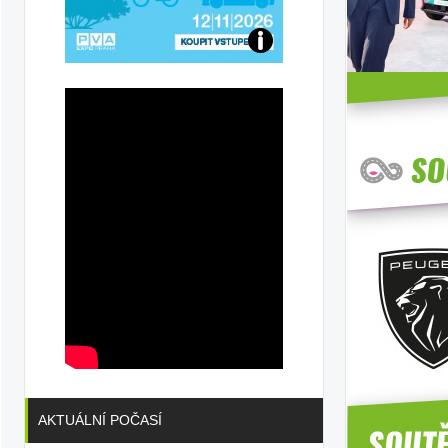
ault
Přijďte
na
konferenci
AKTUÁLNÍ POČASÍ