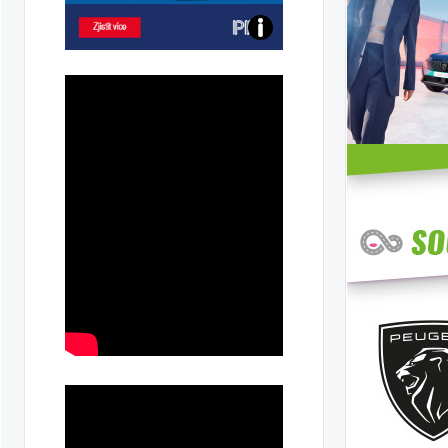
ilky
Poznejte
všechny
dobíjecí
stanice
PRE