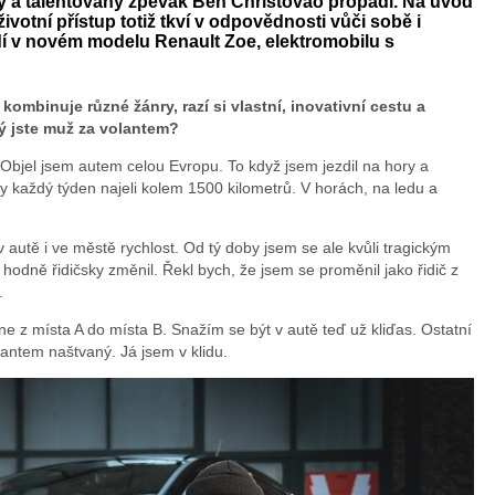
a talentovaný zpěvák Ben Christovao propadl. Na úvod
Ren
votní přístup totiž tkví v odpovědnosti vůči sobě i
dí v novém modelu Renault Zoe, elektromobilu s
mbinuje různé žánry, razí si vlastní, inovativní cestu a
ký jste muž za volantem?
 Objel jsem autem celou Evropu. To když jsem jezdil na hory a
každý týden najeli kolem 1500 kilometrů. V horách, na ledu a
v autě i ve městě rychlost. Od tý doby jsem se ale kvůli tragickým
odně řidičsky změnil. Řekl bych, že jsem se proměnil jako řidič z
.
e z místa A do místa B. Snažím se být v autě teď už kliďas. Ostatní
lantem naštvaný. Já jsem v klidu.