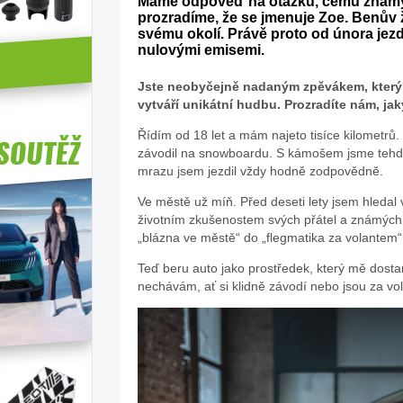
Máme odpověď na otázku, čemu známý 
prozradíme, že se jmenuje Zoe. Benův ži
svému okolí. Právě proto od února jez
nulovými emisemi.
Jste neobyčejně nadaným zpěvákem, který ko
vytváří unikátní hudbu. Prozradíte nám, ja
Řídím od 18 let a mám najeto tisíce kilometrů.
závodil na snowboardu. S kámošem jsme tehdy 
mrazu jsem jezdil vždy hodně zodpovědně.
Ve městě už míň. Před deseti lety jsem hledal 
životním zkušenostem svých přátel a známých h
„blázna ve městě“ do „flegmatika za volantem“
Teď beru auto jako prostředek, který mě dostan
nechávám, ať si klidně závodí nebo jsou za vo