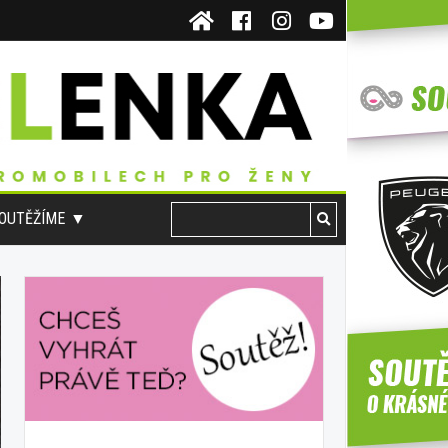
OUTĚŽÍME