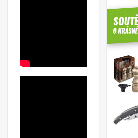
ka
ilky