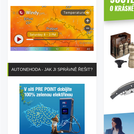
AUTONEHODA - JAK JI SPRÁVNĚ ŘEŠIT?
ka