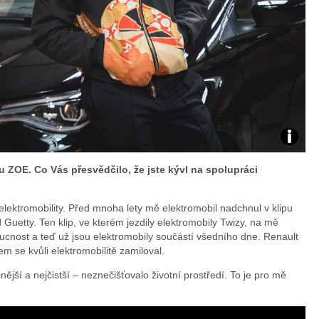
Zdroj:
ZOE. Co Vás přesvědčilo, že jste kývl na spolupráci
fotoban
elektromobility. Před mnoha lety mě elektromobil nadchnul v klipu
automob
etty. Ten klip, ve kterém jezdily elektromobily Twizy, na mě
oucnost a teď už jsou elektromobily součástí všedního dne. Renault
Renault
em se kvůli elektromobilitě zamiloval.
ější a nejčistší – neznečišťovalo životní prostředí. To je pro mě